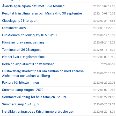
Ålandsläger- Spara datumet 3-5:e februari!
2022-10-09 12:58
Resultat från Utmanaren och Minitävling 30 september
2022-10-01 10:06
Clubdagar på Intersport
2022-09-24 13:53
Utmanaren 30/9
2022-09-14 22:15
Funktionärsutbildning 12/10 & 19/10
2022-09-12 15:31
Försäljning av simutrustning
2022-08-24 13:26
Terminsstart 26-28 augusti
2022-08-16 15:01
Platser kvar i Ungdomsteknik
2022-08-08 16:56
Bokning av platser till höstterminen
2022-08-01
Gustavsbergsbadet tipsar om simträning med Therese
2022-07-25 10:07
Alshammar och Johan Wallberg
Faktura för höstterminen
2022-06-29 22:05
Summercamp Augusti 2022
2022-06-07 19:51
Sommaravslutning för hela familjen, 5e juni
2022-05-22 21:08
Summer Camp 13-15 juni
2022-05-20 21:37
Inställda träningspass Kristihimmelsfärdshelgen
2022-05-20 18:09