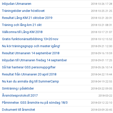
Inbjudan Utmanaren
2018-10-26 17:28
Träningstider under höstlovet
2018-10-25 21:25
Resultat Lång-KM 21 oktober 2019
2018-10-21 20:31
Träning och lång-km 21 okt
2018-10-21 08:31
Välkomna till Lång-KM 2018
2018-10-17 21:07
Gratis funktionärsutbildning 13+20 nov
2018-10-12 15:52
Nu kör träningsgrupp och master igång!
2018-09-21 12:00
Resultat Utmanaren 14 september 2018
2018-09-16 19:59
Inbjudan till Utmanaren fredag 14 september
2018-09-01 17:25
Så här hanterar GSS personuppgifter
2018-05-26 10:14
Resultat från Utmanaren 20 april 2018
2018-04-22 19:44
Nu kan du anmäla dig till SummerCamp
2018-04-19 22:55
Simträning i påsktider
2018-03-22 09:05
Årsmötesprotokoll 2017
2018-03-22
Påminnelse: GSS årsmöte nu på söndag 18/3
2018-03-12 22:10
Dokument till årsmötet
2018-03-09 20:45