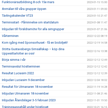
Funktionärsutbildning 8 och 15e mars
2023-01-15 15:00
Anmälan till våra grupper öppen
2023-01-11 09:00
Tävlingskalender VT23
2023-01-10 21:47
Terminsstart - Påminnelse om startdatum
2023-01-08 11:47
Inbjudan till föräldramöte för alla simgrupper
2023-01-07 21:06
Vårterminen
2022-12-22 08:19
Kom igång med Sponsorhuset - få en biobiljett!
2022-12-19 14:58
Stötta Gustavsbergs Simsällskap – köp dina
2022-12-16 13:38
Uppesittarlotter av oss!
Börja simma i vår
2022-12-12 12:49
Terminsavslut höstterminen
2022-12-12 12:42
Resultat Luciasim 2022
2022-12-12 12:39
Inbjudan Luciasim 9 december
2022-12-04 18:02
Resultat för Utmanaren 18 november
2022-11-19 14:28
Inbjudan Utmanaren 18 november
2022-11-08 21:46
Inbjudan Ålandsläger 3-5 februari 2023
2022-11-01 19:50
Träningsuppehåll under höstlovet
2022-10-21 16:15