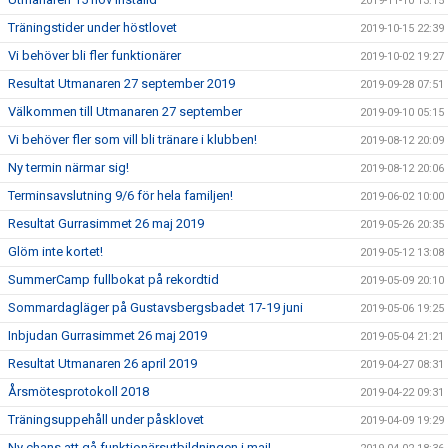
2019-11-10 13:15
Träningstider under höstlovet
2019-10-15 22:39
Vi behöver bli fler funktionärer
2019-10-02 19:27
Resultat Utmanaren 27 september 2019
2019-09-28 07:51
Välkommen till Utmanaren 27 september
2019-09-10 05:15
Vi behöver fler som vill bli tränare i klubben!
2019-08-12 20:09
Ny termin närmar sig!
2019-08-12 20:06
Terminsavslutning 9/6 för hela familjen!
2019-06-02 10:00
Resultat Gurrasimmet 26 maj 2019
2019-05-26 20:35
Glöm inte kortet!
2019-05-12 13:08
SummerCamp fullbokat på rekordtid
2019-05-09 20:10
Sommardagläger på Gustavsbergsbadet 17-19 juni
2019-05-06 19:25
Inbjudan Gurrasimmet 26 maj 2019
2019-05-04 21:21
Resultat Utmanaren 26 april 2019
2019-04-27 08:31
Årsmötesprotokoll 2018
2019-04-22 09:31
Träningsuppehåll under påsklovet
2019-04-09 19:29
Ny chans att gå funktionärsutbildningen i maj!