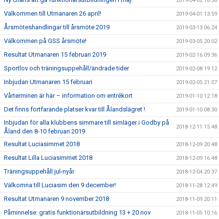
2019-04-02 18:36
Välkommen till Utmanaren 26 april!
2019-04-01 13:59
Årsmöteshandlingar till årsmöte 2019
2019-03-13 06:24
Välkommen på GSS årsmöte!
2019-03-05 20:02
Resultat Utmanaren 15 februari 2019
2019-02-16 09:36
Sportlov och träningsuppehåll/ändrade tider
2019-02-08 19:12
Inbjudan Utmanaren 15 februari
2019-02-05 21:07
Vårterminen är här – information om entrékort
2019-01-10 12:18
Det finns fortfarande platser kvar till Ålandslägret !
2019-01-10 08:30
Inbjudan för alla klubbens simmare till simläger i Godby på
2018-12-11 15:48
Åland den 8-10 februari 2019
Resultat Luciasimmet 2018
2018-12-09 20:48
Resultat Lilla Luciasimmet 2018
2018-12-09 16:48
Träningsuppehåll jul-nyår
2018-12-04 20:37
Välkomna till Luciasim den 9 december!
2018-11-28 12:49
Resultat Utmanaren 9 november 2018
2018-11-09 20:11
Påminnelse: gratis funktionärsutbildning 13 + 20 nov
2018-11-05 10:16