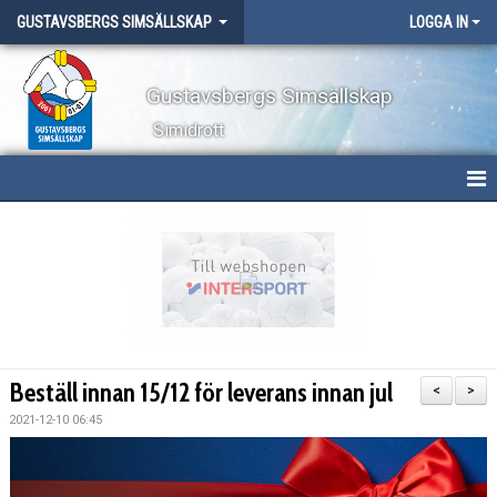
GUSTAVSBERGS SIMSÄLLSKAP
LOGGA IN
Gustavsbergs Simsällskap
Simidrott
HEM
NYHETER
OM KLUBBEN
TÄVLINGAR
Beställ innan 15/12 för leverans innan jul
<
>
LÄGER
2021-12-10 06:45
WEBBSHOP