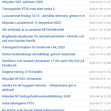
Inbjudan GSS Jubileum 2026
2026-03-03 19:24
Träningstider VT26 med start vecka 2
2026-01-08 15:24
Luciasimmet fredag 12/12 - anmälda simmare, grenar m.m.
2025-12-11 22:08
Inbjudan Luciasimmet 12 december 2025
2025-12-02 15:04
Vår simklubb är nu ansluten till Fritidskortet!
2025-11-20 19:28
Angående situationen för simverksamheten i Värmdö och
2025-11-14 18:23
vad som händer framåt
Träningsinformation för höstlovet v.44, 2025
2025-10-22 11:29
Stötta Gustavsbergs simsällskap genom Gräsroten
2025-10-19 12:03
Startlistor och resultat Utmanaren 17 okt samt följ GSS på
2025-10-17 10:48
Facebook
Dagens träning 2/10 inställd
2025-10-02 15:16
Inbjudan till GSS Utmanaren
2025-09-29 21:21
Vandra för ett tryggare Värmdö – tillsammans gör vi
2025-08-26 16:42
skillnad!
Inbjudan till Tävlingsfunktionärsutbildning i GSS!
2025-08-18 21:23
Sista träningarna VT25
2025-06-07 11:36
Nu startar vi en Öppet Vatten träningsgrupp!
2025-05-21 19:53