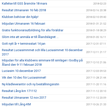
Kallelse till GSS årsmöte 18 mars
2018-02-23
Resultat Utmanaren 16 feb 2018
2018-02-16 20:38
Klubben behöver din hjälp!
2018-02-10 09:40
Inbjudan Utmanaren 16 februari
2018-01-31 21:52
Gratis funktionärsutbildning för alla föräldrar
2018-01-18 08:29
Glöm inte att anmäla er till Ålandslägret ...
2018-01-05 16:11
Gott nytt år + terminsstart 14 jan
2017-12-31 07:11
Resultat Luciasimmmet och lilla Luciasimmet 10 december
2017-12-11 21:17
2017
Inbjudan för alla klubbens simmare till simläger i Godby på
2017-12-10 21:06
Åland den 9-11 februari 2018
Luciasim 10 december 2017
2017-12-03 09:53
Vik den 10 dec för Luciasimmet!
2017-11-28 21:44
Ny klädleverantör och ny beställningsrutin
2017-11-20 11:16
Resultat Lång-km 171112
2017-11-12 20:10
Resultat Utmanaren 12 nov 2017
2017-11-12 20:09
Inbjudan till Lång-KM
2017-10-26 21:33