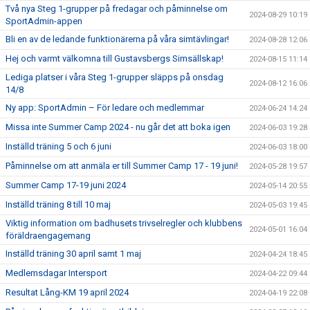
Två nya Steg 1-grupper på fredagar och påminnelse om
2024-08-29 10:19
SportAdmin-appen
Bli en av de ledande funktionärerna på våra simtävlingar!
2024-08-28 12:06
Hej och varmt välkomna till Gustavsbergs Simsällskap!
2024-08-15 11:14
Lediga platser i våra Steg 1-grupper släpps på onsdag
2024-08-12 16:06
14/8
Ny app: SportAdmin – För ledare och medlemmar
2024-06-24 14:24
Missa inte Summer Camp 2024 - nu går det att boka igen
2024-06-03 19:28
Inställd träning 5 och 6 juni
2024-06-03 18:00
Påminnelse om att anmäla er till Summer Camp 17 - 19 juni!
2024-05-28 19:57
Summer Camp 17-19 juni 2024
2024-05-14 20:55
Inställd träning 8 till 10 maj
2024-05-03 19:45
Viktig information om badhusets trivselregler och klubbens
2024-05-01 16:04
föräldraengagemang
Inställd träning 30 april samt 1 maj
2024-04-24 18:45
Medlemsdagar Intersport
2024-04-22 09:44
Resultat Lång-KM 19 april 2024
2024-04-19 22:08