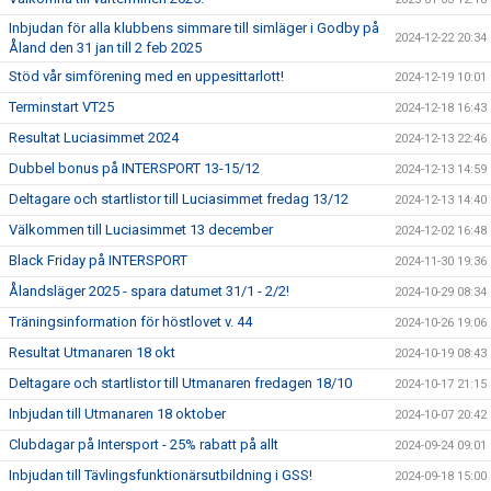
Inbjudan för alla klubbens simmare till simläger i Godby på
2024-12-22 20:34
Åland den 31 jan till 2 feb 2025
Stöd vår simförening med en uppesittarlott!
2024-12-19 10:01
Terminstart VT25
2024-12-18 16:43
Resultat Luciasimmet 2024
2024-12-13 22:46
Dubbel bonus på INTERSPORT 13-15/12
2024-12-13 14:59
Deltagare och startlistor till Luciasimmet fredag 13/12
2024-12-13 14:40
Välkommen till Luciasimmet 13 december
2024-12-02 16:48
Black Friday på INTERSPORT
2024-11-30 19:36
Ålandsläger 2025 - spara datumet 31/1 - 2/2!
2024-10-29 08:34
Träningsinformation för höstlovet v. 44
2024-10-26 19:06
Resultat Utmanaren 18 okt
2024-10-19 08:43
Deltagare och startlistor till Utmanaren fredagen 18/10
2024-10-17 21:15
Inbjudan till Utmanaren 18 oktober
2024-10-07 20:42
Clubdagar på Intersport - 25% rabatt på allt
2024-09-24 09:01
Inbjudan till Tävlingsfunktionärsutbildning i GSS!
2024-09-18 15:00