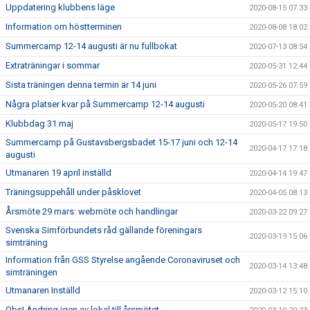
Uppdatering klubbens läge
2020-08-15 07:33
Information om höstterminen
2020-08-08 18:02
Summercamp 12-14 augusti är nu fullbokat
2020-07-13 08:54
Extraträningar i sommar
2020-05-31 12:44
Sista träningen denna termin är 14 juni
2020-05-26 07:59
Några platser kvar på Summercamp 12-14 augusti
2020-05-20 08:41
Klubbdag 31 maj
2020-05-17 19:50
Summercamp på Gustavsbergsbadet 15-17 juni och 12-14
2020-04-17 17:18
augusti
Utmanaren 19 april inställd
2020-04-14 19:47
Träningsuppehåll under påsklovet
2020-04-05 08:13
Årsmöte 29 mars: webmöte och handlingar
2020-03-22 09:27
Svenska Simförbundets råd gällande föreningars
2020-03-19 15:06
simträning
Information från GSS Styrelse angående Coronaviruset och
2020-03-14 13:48
simträningen
Utmanaren Inställd
2020-03-12 15:10
Obs! Ändring igen av lokal till årsmötet