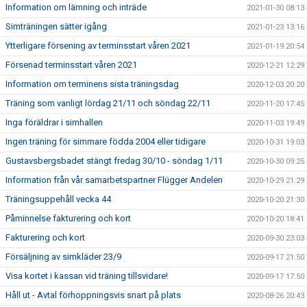
Information om lämning och inträde
2021-01-30 08:13
Simträningen sätter igång
2021-01-23 13:16
Ytterligare försening av terminsstart våren 2021
2021-01-19 20:54
Försenad terminsstart våren 2021
2020-12-21 12:29
Information om terminens sista träningsdag
2020-12-03 20:20
Träning som vanligt lördag 21/11 och söndag 22/11
2020-11-20 17:45
Inga föräldrar i simhallen
2020-11-03 19:49
Ingen träning för simmare födda 2004 eller tidigare
2020-10-31 19:03
Gustavsbergsbadet stängt fredag 30/10 - söndag 1/11
2020-10-30 09:25
Information från vår samarbetspartner Flügger Andelen
2020-10-29 21:29
Träningsuppehåll vecka 44
2020-10-20 21:30
Påminnelse fakturering och kort
2020-10-20 18:41
Fakturering och kort
2020-09-30 23:03
Försäljning av simkläder 23/9
2020-09-17 21:50
Visa kortet i kassan vid träning tillsvidare!
2020-09-17 17:50
Håll ut - Avtal förhoppningsvis snart på plats
2020-08-26 20:43