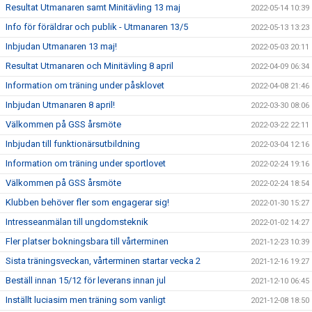
Resultat Utmanaren samt Minitävling 13 maj
2022-05-14 10:39
Info för föräldrar och publik - Utmanaren 13/5
2022-05-13 13:23
Inbjudan Utmanaren 13 maj!
2022-05-03 20:11
Resultat Utmanaren och Minitävling 8 april
2022-04-09 06:34
Information om träning under påsklovet
2022-04-08 21:46
Inbjudan Utmanaren 8 april!
2022-03-30 08:06
Välkommen på GSS årsmöte
2022-03-22 22:11
Inbjudan till funktionärsutbildning
2022-03-04 12:16
Information om träning under sportlovet
2022-02-24 19:16
Välkommen på GSS årsmöte
2022-02-24 18:54
Klubben behöver fler som engagerar sig!
2022-01-30 15:27
Intresseanmälan till ungdomsteknik
2022-01-02 14:27
Fler platser bokningsbara till vårterminen
2021-12-23 10:39
Sista träningsveckan, vårterminen startar vecka 2
2021-12-16 19:27
Beställ innan 15/12 för leverans innan jul
2021-12-10 06:45
Inställt luciasim men träning som vanligt
2021-12-08 18:50