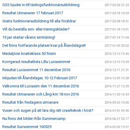
GSS bjuder in till tävlingsfunktionärsutbildning
2017-02-26 21:53
Resultat Utmanaren 17 februari 2017
2017-02-18 14:03
Gratis funktionärsutbildning till alla föräldrar
2017-02-08 18:31
Vill du beställa sim- eller träningskläder?
2017-01-18 13:01
15 jan startar vårens simträning!
2017-01-14 11:04
Det finns fortfarande platser kvar på Ålandslägret!
2017-01-03 20:02
Medaljörer knatteklass 50 frisim
2016-12-13 19:45
Korrigerad resultatlista Lilla Luciasimmet
2016-12-13 19:33
Resultat Luciasimmet 11 december 2016
2016-12-11 21:31
Inbjudan till Ålandsläger, 10-12 Februari 2017
2016-12-09 10:28
Välkomna till Luciasim den 11 december 2016
2016-11-27 12:09
Resultat Utmanaren och Lång-km 18 nov 2016
2016-11-20 16:53
Resultat från fredagens utmanare
2016-09-25 14:00
Vuxen och sugen på att lära dig rätt crawlteknik i höst?
2016-07-01 09:30
Nu finns det bilder ifrån Summercamp
2016-06-27 20:17
Resultat Gurrasimmet 160529
2016-05-30 19:57