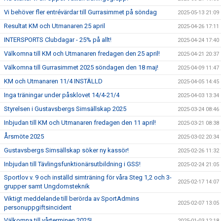
Vi behöver fler entrévärdar till Gurrasimmet på söndag
2025-05-13 21:09
Resultat KM och Utmanaren 25 april
2025-04-26 17:11
INTERSPORTS Clubdagar - 25% på allt!
2025-04-24 17:40
Välkomna till KM och Utmanaren fredagen den 25 april!
2025-04-21 20:37
Välkomna till Gurrasimmet 2025 söndagen den 18 maj!
2025-04-09 11:47
KM och Utmanaren 11/4 INSTÄLLD
2025-04-05 14:45
Inga träningar under påsklovet 14/4-21/4
2025-04-03 13:34
Styrelsen i Gustavsbergs Simsällskap 2025
2025-03-24 08:46
Inbjudan till KM och Utmanaren fredagen den 11 april!
2025-03-21 08:38
Årsmöte 2025
2025-03-02 20:34
Gustavsbergs Simsällskap söker ny kassör!
2025-02-26 11:32
Inbjudan till Tävlingsfunktionärsutbildning i GSS!
2025-02-24 21:05
Sportlov v. 9 och inställd simträning för våra Steg 1,2 och 3-
2025-02-17 14:07
grupper samt Ungdomsteknik
Viktigt meddelande till berörda av SportAdmins
2025-02-07 13:05
personuppgiftsincident
Välkomna till vårterminen 2025!
2025-01-03 12:18