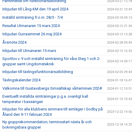
Påminnelse om funktionärsutbildning
2024-03-27 12:18
Inbjudan till Lång-KM den 19 april 2024
2024-03-21 10:49
Inställd simträning fr.o.m. 28/3 - 7/4
2024-03-18 09:13
Resultat Utmanaren 15 mars 2024
2024-03-15 21:34
Inbjudan Gurrasimmet 26 maj 2024
2024-03-13 13:28
Årsmöte 2024
2024-02-28 09:44
Inbjudan till Utmanaren 15 mars
2024-02-15 16:33
Sportlov v. 9 och inställd simträning för våra Steg 1 och 2-
2024-02-14 09:17
grupper samt Ungdomsteknik
Inbjudan till tävlingsfunktionärsutbildning
2024-02-05 09:44
Tävlingskalender 2024
2024-01-18 16:47
Välkomna till Gustavsbergs Simsällskap vårterminen 2024!
2024-01-12 10:51
Eventuellt inställda simträningar p.g.a. ovanligt kall
2024-01-10 10:43
temperatur i bassängen
Inbjudan för alla klubbens simmare till simläger i Godby på
2023-12-22 14:56
Åland den 9-11 februari 2024
Ny grupprekommendation, terminsstart nästa år och
2023-12-18 14:25
bokningsbara grupper