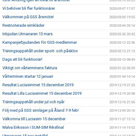
2020-03-10 20:23
Vi behöver bli fler funktionärer
2020-03-07 17:07
Välkommen på GSS årsmöte!
2020-03-05 19:55
Restnoterade simkläder
2020-03-04 20:14
Inbjudan Utmanaren 13 mars
2020-02-26 20:42
Kampanjerbjudanden för GSS-medlemmar
2020-02-12 22:36
Träningsuppehåll under sport- och påsklov
2020-02-12 21:13
Dags att bli funktionär!
2020-02-10 08:49
Viktigt om vårterminens faktura
2020-01-22 00:09
Vårterminen startar 12 januari
2020-01-04 10:14
Resultat Luciasimmet 15 december 2019
2019-12-19 21:25
Resultat Lilla Luciasimmet 15 december 2019
2019-12-19 20:08
Träningsuppehåll under jul och nyår
2019-12-16 21:56
Följ med på GSS simläger på Åland 7-9 feb!
2019-12-09 20:16
Välkomna till Luciasim 15 december
2019-11-27 15:16
Malva Eriksson i SUM-SIM Riksfinal
2019-11-14 19:52
Utmanaren 15 nov inställd