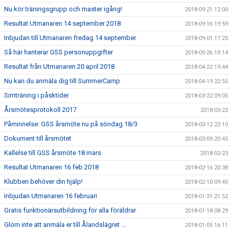
Nu kör träningsgrupp och master igång!
2018-09-21 12:00
Resultat Utmanaren 14 september 2018
2018-09-16 19:59
Inbjudan till Utmanaren fredag 14 september
2018-09-01 17:25
Så här hanterar GSS personuppgifter
2018-05-26 10:14
Resultat från Utmanaren 20 april 2018
2018-04-22 19:44
Nu kan du anmäla dig till SummerCamp
2018-04-19 22:55
Simträning i påsktider
2018-03-22 09:05
Årsmötesprotokoll 2017
2018-03-22
Påminnelse: GSS årsmöte nu på söndag 18/3
2018-03-12 22:10
Dokument till årsmötet
2018-03-09 20:45
Kallelse till GSS årsmöte 18 mars
2018-02-23
Resultat Utmanaren 16 feb 2018
2018-02-16 20:38
Klubben behöver din hjälp!
2018-02-10 09:40
Inbjudan Utmanaren 16 februari
2018-01-31 21:52
Gratis funktionärsutbildning för alla föräldrar
2018-01-18 08:29
Glöm inte att anmäla er till Ålandslägret ...
2018-01-05 16:11