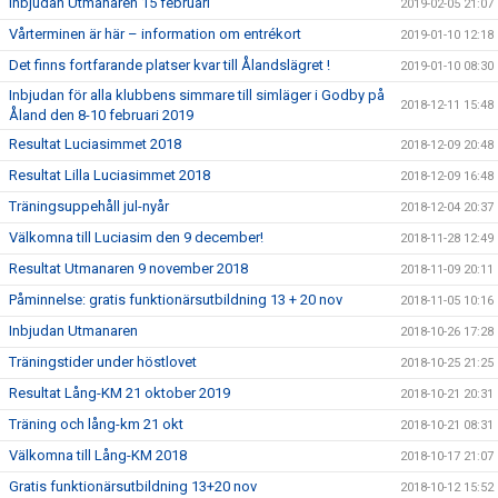
Inbjudan Utmanaren 15 februari
2019-02-05 21:07
Vårterminen är här – information om entrékort
2019-01-10 12:18
Det finns fortfarande platser kvar till Ålandslägret !
2019-01-10 08:30
Inbjudan för alla klubbens simmare till simläger i Godby på
2018-12-11 15:48
Åland den 8-10 februari 2019
Resultat Luciasimmet 2018
2018-12-09 20:48
Resultat Lilla Luciasimmet 2018
2018-12-09 16:48
Träningsuppehåll jul-nyår
2018-12-04 20:37
Välkomna till Luciasim den 9 december!
2018-11-28 12:49
Resultat Utmanaren 9 november 2018
2018-11-09 20:11
Påminnelse: gratis funktionärsutbildning 13 + 20 nov
2018-11-05 10:16
Inbjudan Utmanaren
2018-10-26 17:28
Träningstider under höstlovet
2018-10-25 21:25
Resultat Lång-KM 21 oktober 2019
2018-10-21 20:31
Träning och lång-km 21 okt
2018-10-21 08:31
Välkomna till Lång-KM 2018
2018-10-17 21:07
Gratis funktionärsutbildning 13+20 nov
2018-10-12 15:52