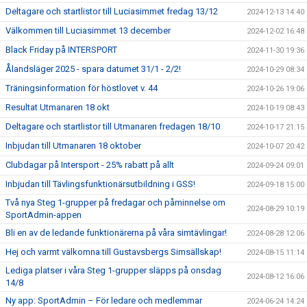
Deltagare och startlistor till Luciasimmet fredag 13/12
2024-12-13 14:40
Välkommen till Luciasimmet 13 december
2024-12-02 16:48
Black Friday på INTERSPORT
2024-11-30 19:36
Ålandsläger 2025 - spara datumet 31/1 - 2/2!
2024-10-29 08:34
Träningsinformation för höstlovet v. 44
2024-10-26 19:06
Resultat Utmanaren 18 okt
2024-10-19 08:43
Deltagare och startlistor till Utmanaren fredagen 18/10
2024-10-17 21:15
Inbjudan till Utmanaren 18 oktober
2024-10-07 20:42
Clubdagar på Intersport - 25% rabatt på allt
2024-09-24 09:01
Inbjudan till Tävlingsfunktionärsutbildning i GSS!
2024-09-18 15:00
Två nya Steg 1-grupper på fredagar och påminnelse om
2024-08-29 10:19
SportAdmin-appen
Bli en av de ledande funktionärerna på våra simtävlingar!
2024-08-28 12:06
Hej och varmt välkomna till Gustavsbergs Simsällskap!
2024-08-15 11:14
Lediga platser i våra Steg 1-grupper släpps på onsdag
2024-08-12 16:06
14/8
Ny app: SportAdmin – För ledare och medlemmar
2024-06-24 14:24