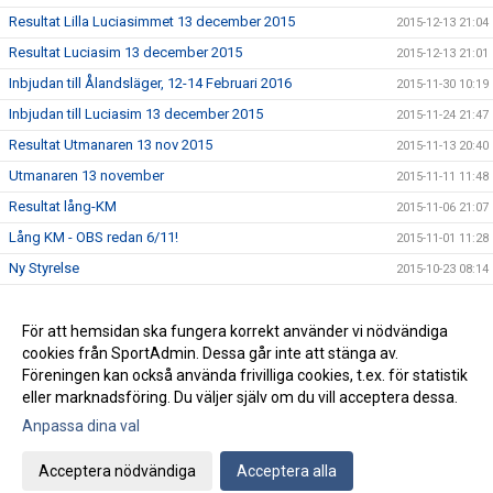
Resultat Lilla Luciasimmet 13 december 2015
2015-12-13 21:04
Resultat Luciasim 13 december 2015
2015-12-13 21:01
Inbjudan till Ålandsläger, 12-14 Februari 2016
2015-11-30 10:19
Inbjudan till Luciasim 13 december 2015
2015-11-24 21:47
Resultat Utmanaren 13 nov 2015
2015-11-13 20:40
Utmanaren 13 november
2015-11-11 11:48
Resultat lång-KM
2015-11-06 21:07
Lång KM - OBS redan 6/11!
2015-11-01 11:28
Ny Styrelse
2015-10-23 08:14
Resultat Utmanaren
2015-10-02 20:38
Resultat Gurrasimmet
För att hemsidan ska fungera korrekt använder vi nödvändiga
2015-05-25 14:19
cookies från SportAdmin. Dessa går inte att stänga av.
Klädförsäljning (uppdaterad)
2015-04-08 14:44
Föreningen kan också använda frivilliga cookies, t.ex. för statistik
eller marknadsföring. Du väljer själv om du vill acceptera dessa.
Anpassa dina val
Cookie-inställningar
Gå till Webbversion
Acceptera nödvändiga
Acceptera alla