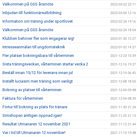
Välkommen på GSS årsmöte
2022-03-22 22:11
Inbjudan till funktionärsutbildning
2022-03-04 12:16
Information om träning under sportlovet
2022-02-24 19:16
Välkommen på GSS årsmöte
2022-02-24 18:54
Klubben behöver fler som engagerar sig!
2022-01-30 15:27
Intresseanmälan till ungdomsteknik
2022-01-02 14:27
Fler platser bokningsbara till vårterminen
2021-12-23 10:39
Sista träningsveckan, vårterminen startar vecka 2
2021-12-16 19:27
Beställ innan 15/12 för leverans innan jul
2021-12-10 06:45
Inställt luciasim men träning som vanligt
2021-12-08 18:50
Bokning av platser till vårterminen
2021-12-04 09:48
Faktura för vårterminen
2021-12-04 08:39
Förtur till bokning av plats för tränare
2021-11-30 21:24
Simshopen äntligen öppnad igen!
2021-11-25 21:13
Resultat Utmanaren 12 november 2021
2021-11-12 21:44
Var i tid till Utmanaren 12 november!
2021-11-10 19:38