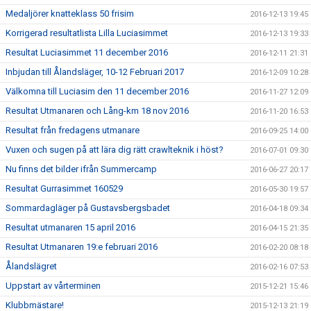
Medaljörer knatteklass 50 frisim
2016-12-13 19:45
Korrigerad resultatlista Lilla Luciasimmet
2016-12-13 19:33
Resultat Luciasimmet 11 december 2016
2016-12-11 21:31
Inbjudan till Ålandsläger, 10-12 Februari 2017
2016-12-09 10:28
Välkomna till Luciasim den 11 december 2016
2016-11-27 12:09
Resultat Utmanaren och Lång-km 18 nov 2016
2016-11-20 16:53
Resultat från fredagens utmanare
2016-09-25 14:00
Vuxen och sugen på att lära dig rätt crawlteknik i höst?
2016-07-01 09:30
Nu finns det bilder ifrån Summercamp
2016-06-27 20:17
Resultat Gurrasimmet 160529
2016-05-30 19:57
Sommardagläger på Gustavsbergsbadet
2016-04-18 09:34
Resultat utmanaren 15 april 2016
2016-04-15 21:35
Resultat Utmanaren 19:e februari 2016
2016-02-20 08:18
Ålandslägret
2016-02-16 07:53
Uppstart av vårterminen
2015-12-21 15:46
Klubbmästare!
2015-12-13 21:19