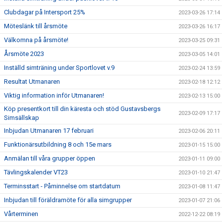
Clubdagar på Intersport 25%
2023-03-26 17:14
Möteslänk till årsmöte
2023-03-26 16:17
Välkomna på årsmöte!
2023-03-25 09:31
Årsmöte 2023
2023-03-05 14:01
Inställd simträning under Sportlovet v.9
2023-02-24 13:59
Resultat Utmanaren
2023-02-18 12:12
Viktig information inför Utmanaren!
2023-02-13 15:00
Köp presentkort till din käresta och stöd Gustavsbergs
2023-02-09 17:17
Simsällskap
Inbjudan Utmanaren 17 februari
2023-02-06 20:11
Funktionärsutbildning 8 och 15e mars
2023-01-15 15:00
Anmälan till våra grupper öppen
2023-01-11 09:00
Tävlingskalender VT23
2023-01-10 21:47
Terminsstart - Påminnelse om startdatum
2023-01-08 11:47
Inbjudan till föräldramöte för alla simgrupper
2023-01-07 21:06
Vårterminen
2022-12-22 08:19