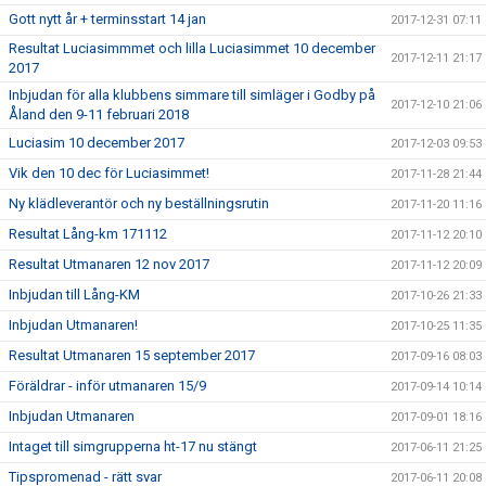
Gott nytt år + terminsstart 14 jan
2017-12-31 07:11
Resultat Luciasimmmet och lilla Luciasimmet 10 december
2017-12-11 21:17
2017
Inbjudan för alla klubbens simmare till simläger i Godby på
2017-12-10 21:06
Åland den 9-11 februari 2018
Luciasim 10 december 2017
2017-12-03 09:53
Vik den 10 dec för Luciasimmet!
2017-11-28 21:44
Ny klädleverantör och ny beställningsrutin
2017-11-20 11:16
Resultat Lång-km 171112
2017-11-12 20:10
Resultat Utmanaren 12 nov 2017
2017-11-12 20:09
Inbjudan till Lång-KM
2017-10-26 21:33
Inbjudan Utmanaren!
2017-10-25 11:35
Resultat Utmanaren 15 september 2017
2017-09-16 08:03
Föräldrar - inför utmanaren 15/9
2017-09-14 10:14
Inbjudan Utmanaren
2017-09-01 18:16
Intaget till simgrupperna ht-17 nu stängt
2017-06-11 21:25
Tipspromenad - rätt svar
2017-06-11 20:08