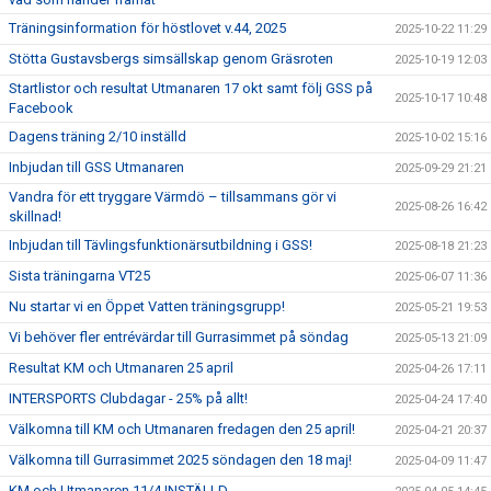
Träningsinformation för höstlovet v.44, 2025
2025-10-22 11:29
Stötta Gustavsbergs simsällskap genom Gräsroten
2025-10-19 12:03
Startlistor och resultat Utmanaren 17 okt samt följ GSS på
2025-10-17 10:48
Facebook
Dagens träning 2/10 inställd
2025-10-02 15:16
Inbjudan till GSS Utmanaren
2025-09-29 21:21
Vandra för ett tryggare Värmdö – tillsammans gör vi
2025-08-26 16:42
skillnad!
Inbjudan till Tävlingsfunktionärsutbildning i GSS!
2025-08-18 21:23
Sista träningarna VT25
2025-06-07 11:36
Nu startar vi en Öppet Vatten träningsgrupp!
2025-05-21 19:53
Vi behöver fler entrévärdar till Gurrasimmet på söndag
2025-05-13 21:09
Resultat KM och Utmanaren 25 april
2025-04-26 17:11
INTERSPORTS Clubdagar - 25% på allt!
2025-04-24 17:40
Välkomna till KM och Utmanaren fredagen den 25 april!
2025-04-21 20:37
Välkomna till Gurrasimmet 2025 söndagen den 18 maj!
2025-04-09 11:47
KM och Utmanaren 11/4 INSTÄLLD