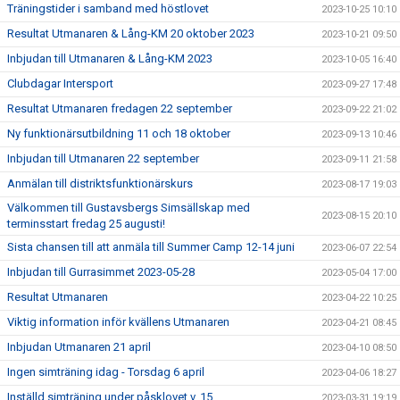
Träningstider i samband med höstlovet
2023-10-25 10:10
Resultat Utmanaren & Lång-KM 20 oktober 2023
2023-10-21 09:50
Inbjudan till Utmanaren & Lång-KM 2023
2023-10-05 16:40
Clubdagar Intersport
2023-09-27 17:48
Resultat Utmanaren fredagen 22 september
2023-09-22 21:02
Ny funktionärsutbildning 11 och 18 oktober
2023-09-13 10:46
Inbjudan till Utmanaren 22 september
2023-09-11 21:58
Anmälan till distriktsfunktionärskurs
2023-08-17 19:03
Välkommen till Gustavsbergs Simsällskap med
2023-08-15 20:10
terminsstart fredag 25 augusti!
Sista chansen till att anmäla till Summer Camp 12-14 juni
2023-06-07 22:54
Inbjudan till Gurrasimmet 2023-05-28
2023-05-04 17:00
Resultat Utmanaren
2023-04-22 10:25
Viktig information inför kvällens Utmanaren
2023-04-21 08:45
Inbjudan Utmanaren 21 april
2023-04-10 08:50
Ingen simträning idag - Torsdag 6 april
2023-04-06 18:27
Inställd simträning under påsklovet v. 15
2023-03-31 19:19