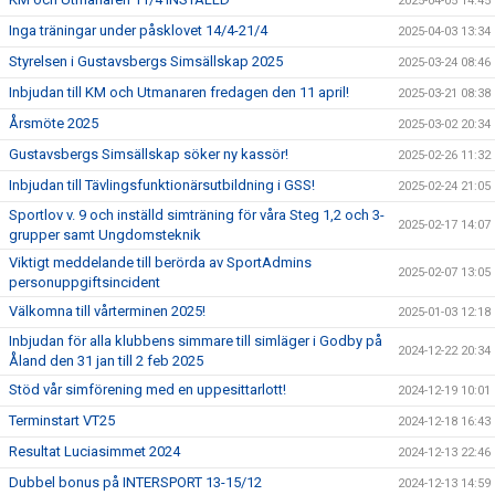
2025-04-05 14:45
Inga träningar under påsklovet 14/4-21/4
2025-04-03 13:34
Styrelsen i Gustavsbergs Simsällskap 2025
2025-03-24 08:46
Inbjudan till KM och Utmanaren fredagen den 11 april!
2025-03-21 08:38
Årsmöte 2025
2025-03-02 20:34
Gustavsbergs Simsällskap söker ny kassör!
2025-02-26 11:32
Inbjudan till Tävlingsfunktionärsutbildning i GSS!
2025-02-24 21:05
Sportlov v. 9 och inställd simträning för våra Steg 1,2 och 3-
2025-02-17 14:07
grupper samt Ungdomsteknik
Viktigt meddelande till berörda av SportAdmins
2025-02-07 13:05
personuppgiftsincident
Välkomna till vårterminen 2025!
2025-01-03 12:18
Inbjudan för alla klubbens simmare till simläger i Godby på
2024-12-22 20:34
Åland den 31 jan till 2 feb 2025
Stöd vår simförening med en uppesittarlott!
2024-12-19 10:01
Terminstart VT25
2024-12-18 16:43
Resultat Luciasimmet 2024
2024-12-13 22:46
Dubbel bonus på INTERSPORT 13-15/12
2024-12-13 14:59