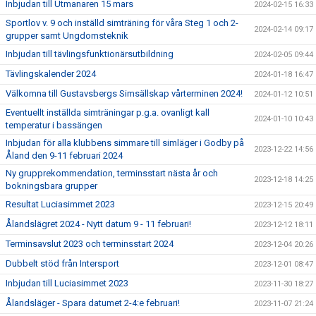
Inbjudan till Utmanaren 15 mars
2024-02-15 16:33
Sportlov v. 9 och inställd simträning för våra Steg 1 och 2-
2024-02-14 09:17
grupper samt Ungdomsteknik
Inbjudan till tävlingsfunktionärsutbildning
2024-02-05 09:44
Tävlingskalender 2024
2024-01-18 16:47
Välkomna till Gustavsbergs Simsällskap vårterminen 2024!
2024-01-12 10:51
Eventuellt inställda simträningar p.g.a. ovanligt kall
2024-01-10 10:43
temperatur i bassängen
Inbjudan för alla klubbens simmare till simläger i Godby på
2023-12-22 14:56
Åland den 9-11 februari 2024
Ny grupprekommendation, terminsstart nästa år och
2023-12-18 14:25
bokningsbara grupper
Resultat Luciasimmet 2023
2023-12-15 20:49
Ålandslägret 2024 - Nytt datum 9 - 11 februari!
2023-12-12 18:11
Terminsavslut 2023 och terminsstart 2024
2023-12-04 20:26
Dubbelt stöd från Intersport
2023-12-01 08:47
Inbjudan till Luciasimmet 2023
2023-11-30 18:27
Ålandsläger - Spara datumet 2-4:e februari!
2023-11-07 21:24