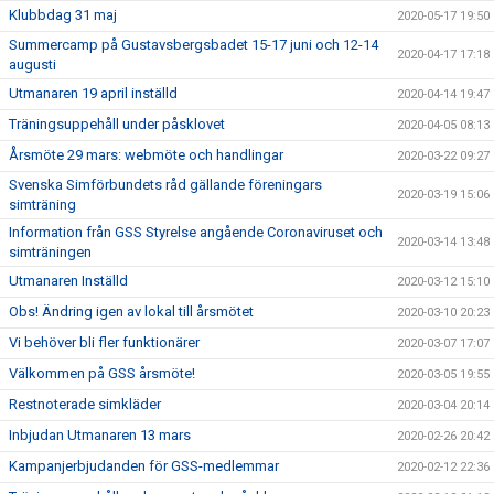
Klubbdag 31 maj
2020-05-17 19:50
Summercamp på Gustavsbergsbadet 15-17 juni och 12-14
2020-04-17 17:18
augusti
Utmanaren 19 april inställd
2020-04-14 19:47
Träningsuppehåll under påsklovet
2020-04-05 08:13
Årsmöte 29 mars: webmöte och handlingar
2020-03-22 09:27
Svenska Simförbundets råd gällande föreningars
2020-03-19 15:06
simträning
Information från GSS Styrelse angående Coronaviruset och
2020-03-14 13:48
simträningen
Utmanaren Inställd
2020-03-12 15:10
Obs! Ändring igen av lokal till årsmötet
2020-03-10 20:23
Vi behöver bli fler funktionärer
2020-03-07 17:07
Välkommen på GSS årsmöte!
2020-03-05 19:55
Restnoterade simkläder
2020-03-04 20:14
Inbjudan Utmanaren 13 mars
2020-02-26 20:42
Kampanjerbjudanden för GSS-medlemmar
2020-02-12 22:36