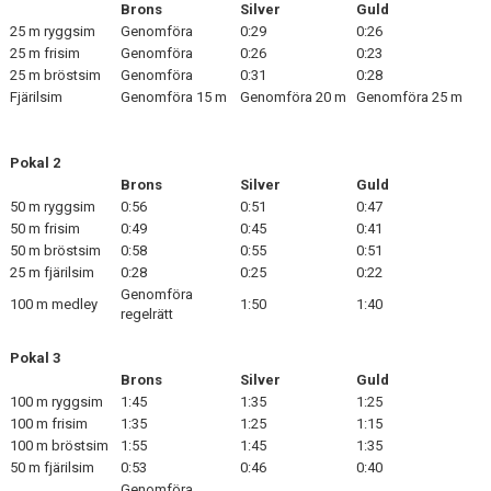
Brons
Silver
Guld
25 m ryggsim
Genomföra
0:29
0:26
25 m frisim
Genomföra
0:26
0:23
25 m bröstsim
Genomföra
0:31
0:28
Fjärilsim
Genomföra 15 m
Genomföra 20 m
Genomföra 25 m
Pokal 2
Brons
Silver
Guld
50 m ryggsim
0:56
0:51
0:47
50 m frisim
0:49
0:45
0:41
50 m bröstsim
0:58
0:55
0:51
25 m fjärilsim
0:28
0:25
0:22
Genomföra
100 m medley
1:50
1:40
regelrätt
Pokal 3
Brons
Silver
Guld
100 m ryggsim
1:45
1:35
1:25
100 m frisim
1:35
1:25
1:15
100 m bröstsim
1:55
1:45
1:35
50 m fjärilsim
0:53
0:46
0:40
Genomföra