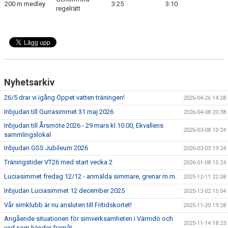
200 m medley
3:25
3:10
regelrätt
Nyhetsarkiv
26/5 drar vi igång Öppet vatten träningen!
2026-04-26 14:28
Inbjudan till Gurrasimmet 31 maj 2026
2026-04-08 20:38
Inbjudan till Årsmöte 2026 - 29 mars kl.10.00, Ekvallens
2026-03-08 10:24
sammlingslokal
Inbjudan GSS Jubileum 2026
2026-03-03 19:24
Träningstider VT26 med start vecka 2
2026-01-08 15:24
Luciasimmet fredag 12/12 - anmälda simmare, grenar m.m.
2025-12-11 22:08
Inbjudan Luciasimmet 12 december 2025
2025-12-02 15:04
Vår simklubb är nu ansluten till Fritidskortet!
2025-11-20 19:28
Angående situationen för simverksamheten i Värmdö och
2025-11-14 18:23
vad som händer framåt