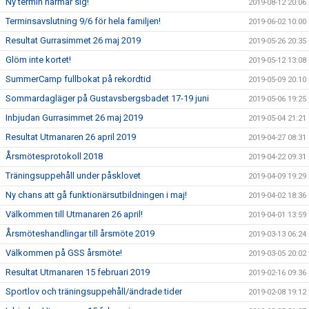
Ny termin närmar sig!
2019-08-12 20:06
Terminsavslutning 9/6 för hela familjen!
2019-06-02 10:00
Resultat Gurrasimmet 26 maj 2019
2019-05-26 20:35
Glöm inte kortet!
2019-05-12 13:08
SummerCamp fullbokat på rekordtid
2019-05-09 20:10
Sommardagläger på Gustavsbergsbadet 17-19 juni
2019-05-06 19:25
Inbjudan Gurrasimmet 26 maj 2019
2019-05-04 21:21
Resultat Utmanaren 26 april 2019
2019-04-27 08:31
Årsmötesprotokoll 2018
2019-04-22 09:31
Träningsuppehåll under påsklovet
2019-04-09 19:29
Ny chans att gå funktionärsutbildningen i maj!
2019-04-02 18:36
Välkommen till Utmanaren 26 april!
2019-04-01 13:59
Årsmöteshandlingar till årsmöte 2019
2019-03-13 06:24
Välkommen på GSS årsmöte!
2019-03-05 20:02
Resultat Utmanaren 15 februari 2019
2019-02-16 09:36
Sportlov och träningsuppehåll/ändrade tider
2019-02-08 19:12