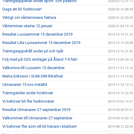
Träningsuppehåll under sport- och påsklov
2020-02-12 21:13
Dags att bli funktionär!
2020-02-10 08:49
Viktigt om vårterminens faktura
2020-01-22 00:09
Vårterminen startar 12 januari
2020-01-04 10:14
Resultat Luciasimmet 15 december 2019
2019-12-19 21:25
Resultat Lilla Luciasimmet 15 december 2019
2019-12-19 20:08
Träningsuppehåll under jul och nyår
2019-12-16 21:56
Följ med på GSS simläger på Åland 7-9 feb!
2019-12-09 20:16
Välkomna till Luciasim 15 december
2019-11-27 15:16
Malva Eriksson i SUM-SIM Riksfinal
2019-11-14 19:52
Utmanaren 15 nov inställd
2019-11-10 13:15
Träningstider under höstlovet
2019-10-15 22:39
Vi behöver bli fler funktionärer
2019-10-02 19:27
Resultat Utmanaren 27 september 2019
2019-09-28 07:51
Välkommen till Utmanaren 27 september
2019-09-10 05:15
Vi behöver fler som vill bli tränare i klubben!
2019-08-12 20:09