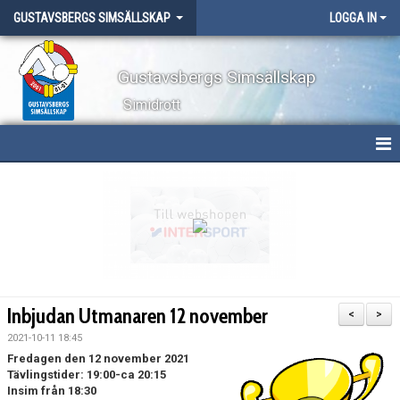
GUSTAVSBERGS SIMSÄLLSKAP
LOGGA IN
Gustavsbergs Simsällskap
Simidrott
HEM
NYHETER
OM KLUBBEN
TÄVLINGAR
Inbjudan Utmanaren 12 november
<
>
LÄGER
2021-10-11 18:45
Fredagen den 12 november 2021
Tävlingstider: 19:00-ca 20:15
WEBBSHOP
Insim från 18:30