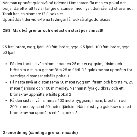
När man uppnått guldnivå på tiderna i Utmanaren får man en pokal och
börjar därefter att tävla i längre distanser med nya tidsnivåer att sträva mot.
Totalt kan en simmare få 3 pokaler.
Uppnådda tider vid externa tävlingar får också tillgodoräknas.
OBS: Max två grenar och endast en start per simsätt!
25 fritt, bröst, rygg, fjäril 50 fritt, bröst, rygg; 25 fjäril 100 fritt, bröst, rygg;
50 fjäril
På den första nivån simmar barnen 25 meter ryggsim, frisim och
bröstsim och ska genomföra 25 m fjäril. Då guldkrav har uppnåtts för
samtliga distanser erhålls pokal 1.
På nästa nivå är distanserna 50 meter ryggsim, frisim och bröstsim, 25
meter fjärilsim och 100 m medley. När minst fyra guldkrav och ett
bronskrav uppnåtts erhålls pokal 2
På den sista nivån simmas 100 meter ryggsim, frisim, bröstsim och
200 m medley samt 50 meter fjärilsim. När minst fyra guldkrav och ett
bronskrav har uppnåtts erhålls pokal 3.
Grenordning (samtliga grenar mixade)