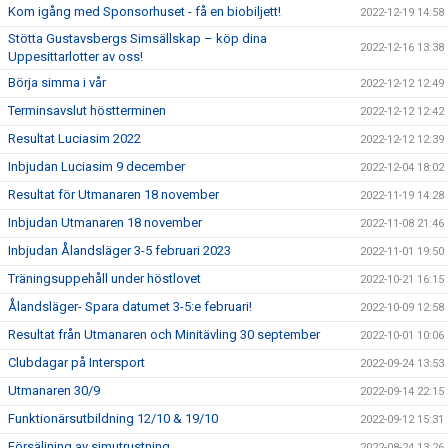
Kom igång med Sponsorhuset - få en biobiljett!
2022-12-19 14:58
Stötta Gustavsbergs Simsällskap – köp dina
2022-12-16 13:38
Uppesittarlotter av oss!
Börja simma i vår
2022-12-12 12:49
Terminsavslut höstterminen
2022-12-12 12:42
Resultat Luciasim 2022
2022-12-12 12:39
Inbjudan Luciasim 9 december
2022-12-04 18:02
Resultat för Utmanaren 18 november
2022-11-19 14:28
Inbjudan Utmanaren 18 november
2022-11-08 21:46
Inbjudan Ålandsläger 3-5 februari 2023
2022-11-01 19:50
Träningsuppehåll under höstlovet
2022-10-21 16:15
Ålandsläger- Spara datumet 3-5:e februari!
2022-10-09 12:58
Resultat från Utmanaren och Minitävling 30 september
2022-10-01 10:06
Clubdagar på Intersport
2022-09-24 13:53
Utmanaren 30/9
2022-09-14 22:15
Funktionärsutbildning 12/10 & 19/10
2022-09-12 15:31
Försäljning av simutrustning
2022-08-24 13:26