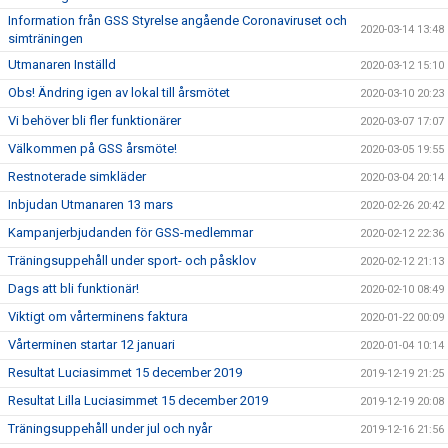
Information från GSS Styrelse angående Coronaviruset och
2020-03-14 13:48
simträningen
Utmanaren Inställd
2020-03-12 15:10
Obs! Ändring igen av lokal till årsmötet
2020-03-10 20:23
Vi behöver bli fler funktionärer
2020-03-07 17:07
Välkommen på GSS årsmöte!
2020-03-05 19:55
Restnoterade simkläder
2020-03-04 20:14
Inbjudan Utmanaren 13 mars
2020-02-26 20:42
Kampanjerbjudanden för GSS-medlemmar
2020-02-12 22:36
Träningsuppehåll under sport- och påsklov
2020-02-12 21:13
Dags att bli funktionär!
2020-02-10 08:49
Viktigt om vårterminens faktura
2020-01-22 00:09
Vårterminen startar 12 januari
2020-01-04 10:14
Resultat Luciasimmet 15 december 2019
2019-12-19 21:25
Resultat Lilla Luciasimmet 15 december 2019
2019-12-19 20:08
Träningsuppehåll under jul och nyår
2019-12-16 21:56