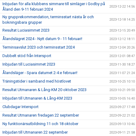
Inbjudan för alla klubbens simmare till simläger i Godby på
2023-12-22 14:56
Åland den 9-11 februari 2024
Ny grupprekommendation, terminsstart nästa år och
2023-12-18 14:25
bokningsbara grupper
Resultat Luciasimmet 2023
2023-12-15 20:49
Ålandslägret 2024 - Nytt datum 9 - 11 februari!
2023-12-12 18:11
Terminsavslut 2023 och terminsstart 2024
2023-12-04 20:26
Dubbelt stöd från Intersport
2023-12-01 08:47
Inbjudan till Luciasimmet 2023
2023-11-30 18:27
Ålandsläger - Spara datumet 2-4:e februari!
2023-11-07 21:24
Träningstider i samband med höstlovet
2023-10-25 10:10
Resultat Utmanaren & Lång-KM 20 oktober 2023
2023-10-21 09:50
Inbjudan till Utmanaren & Lång-KM 2023
2023-10-05 16:40
Clubdagar Intersport
2023-09-27 17:48
Resultat Utmanaren fredagen 22 september
2023-09-22 21:02
Ny funktionärsutbildning 11 och 18 oktober
2023-09-13 10:46
Inbjudan till Utmanaren 22 september
2023-09-11 21:58