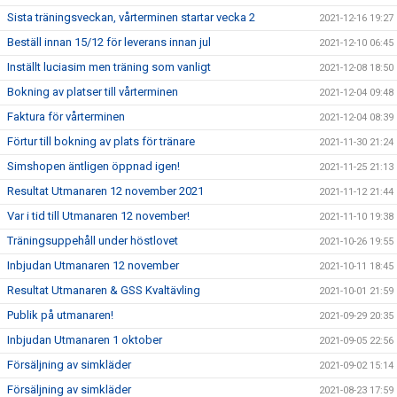
Sista träningsveckan, vårterminen startar vecka 2
2021-12-16 19:27
Beställ innan 15/12 för leverans innan jul
2021-12-10 06:45
Inställt luciasim men träning som vanligt
2021-12-08 18:50
Bokning av platser till vårterminen
2021-12-04 09:48
Faktura för vårterminen
2021-12-04 08:39
Förtur till bokning av plats för tränare
2021-11-30 21:24
Simshopen äntligen öppnad igen!
2021-11-25 21:13
Resultat Utmanaren 12 november 2021
2021-11-12 21:44
Var i tid till Utmanaren 12 november!
2021-11-10 19:38
Träningsuppehåll under höstlovet
2021-10-26 19:55
Inbjudan Utmanaren 12 november
2021-10-11 18:45
Resultat Utmanaren & GSS Kvaltävling
2021-10-01 21:59
Publik på utmanaren!
2021-09-29 20:35
Inbjudan Utmanaren 1 oktober
2021-09-05 22:56
Försäljning av simkläder
2021-09-02 15:14
Försäljning av simkläder
2021-08-23 17:59