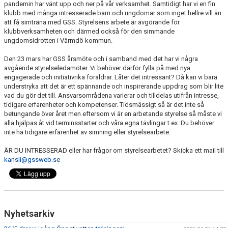
pandemin har vänt upp och ner på vår verksamhet. Samtidigt har vi en fin
TRÄNINGSAVGIFTER
klubb med många intresserade barn och ungdomar som inget hellre vill än
att få simträna med GSS. Styrelsens arbete är avgörande för
klubbverksamheten och därmed också för den simmande
ungdomsidrotten i Värmdö kommun.
Den 23 mars har GSS årsmöte och i samband med det har vi några
avgående styrelseledamöter. Vi behöver därför fylla på med nya
engagerade och initiativrika föräldrar. Låter det intressant? Då kan vi bara
understryka att det är ett spännande och inspirerande uppdrag som blir lite
vad du gör det till. Ansvarsområdena varierar och tilldelas utifrån intresse,
tidigare erfarenheter och kompetenser. Tidsmässigt så är det inte så
betungande över året men eftersom vi är en arbetande styrelse så måste vi
alla hjälpas åt vid terminsstarter och våra egna tävlingar t ex. Du behöver
inte ha tidigare erfarenhet av simning eller styrelsearbete.
ÄR DU INTRESSERAD eller har frågor om styrelsearbetet? Skicka ett mail till
kansli@gssweb.se
Nyhetsarkiv