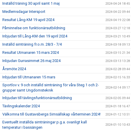
Inställd träning 30 april samt 1 maj
2024-04-24 18:45
Medlemsdagar Intersport
2024-04-22 09:44
Resultat Lång-KM 19 april 2024
2024-04-19 22:08
Påminnelse om funktionärsutbildning
2024-03-27 12:18
Inbjudan till Lång-KM den 19 april 2024
2024-03-21 10:49
Inställd simträning fr.o.m. 28/3 - 7/4
2024-03-18 09:13
Resultat Utmanaren 15 mars 2024
2024-03-15 21:34
Inbjudan Gurrasimmet 26 maj 2024
2024-03-13 13:28
Årsmöte 2024
2024-02-28 09:44
Inbjudan till Utmanaren 15 mars
2024-02-15 16:33
Sportlov v. 9 och inställd simträning för våra Steg 1 och 2-
2024-02-14 09:17
grupper samt Ungdomsteknik
Inbjudan till tävlingsfunktionärsutbildning
2024-02-05 09:44
Tävlingskalender 2024
2024-01-18 16:47
Välkomna till Gustavsbergs Simsällskap vårterminen 2024!
2024-01-12 10:51
Eventuellt inställda simträningar p.g.a. ovanligt kall
2024-01-10 10:43
temperatur i bassängen