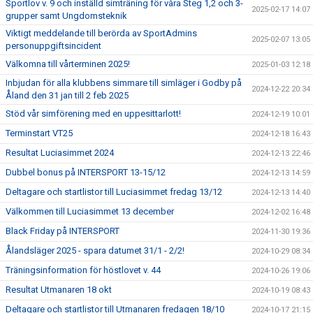
Sportlov v. 9 och inställd simträning för våra Steg 1,2 och 3-
2025-02-17 14:07
grupper samt Ungdomsteknik
Viktigt meddelande till berörda av SportAdmins
2025-02-07 13:05
personuppgiftsincident
Välkomna till vårterminen 2025!
2025-01-03 12:18
Inbjudan för alla klubbens simmare till simläger i Godby på
2024-12-22 20:34
Åland den 31 jan till 2 feb 2025
Stöd vår simförening med en uppesittarlott!
2024-12-19 10:01
Terminstart VT25
2024-12-18 16:43
Resultat Luciasimmet 2024
2024-12-13 22:46
Dubbel bonus på INTERSPORT 13-15/12
2024-12-13 14:59
Deltagare och startlistor till Luciasimmet fredag 13/12
2024-12-13 14:40
Välkommen till Luciasimmet 13 december
2024-12-02 16:48
Black Friday på INTERSPORT
2024-11-30 19:36
Ålandsläger 2025 - spara datumet 31/1 - 2/2!
2024-10-29 08:34
Träningsinformation för höstlovet v. 44
2024-10-26 19:06
Resultat Utmanaren 18 okt
2024-10-19 08:43
Deltagare och startlistor till Utmanaren fredagen 18/10
2024-10-17 21:15