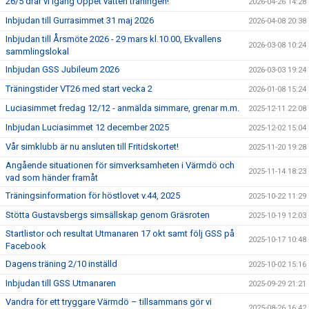
26/5 drar vi igång Öppet vatten träningen!
2026-04-26 14:28
Inbjudan till Gurrasimmet 31 maj 2026
2026-04-08 20:38
Inbjudan till Årsmöte 2026 - 29 mars kl.10.00, Ekvallens
2026-03-08 10:24
sammlingslokal
Inbjudan GSS Jubileum 2026
2026-03-03 19:24
Träningstider VT26 med start vecka 2
2026-01-08 15:24
Luciasimmet fredag 12/12 - anmälda simmare, grenar m.m.
2025-12-11 22:08
Inbjudan Luciasimmet 12 december 2025
2025-12-02 15:04
Vår simklubb är nu ansluten till Fritidskortet!
2025-11-20 19:28
Angående situationen för simverksamheten i Värmdö och
2025-11-14 18:23
vad som händer framåt
Träningsinformation för höstlovet v.44, 2025
2025-10-22 11:29
Stötta Gustavsbergs simsällskap genom Gräsroten
2025-10-19 12:03
Startlistor och resultat Utmanaren 17 okt samt följ GSS på
2025-10-17 10:48
Facebook
Dagens träning 2/10 inställd
2025-10-02 15:16
Inbjudan till GSS Utmanaren
2025-09-29 21:21
Vandra för ett tryggare Värmdö – tillsammans gör vi
2025-08-26 16:42