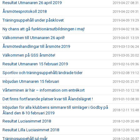
Resultat Utmanaren 26 april 2019
2019-04-27 08:31
Årsmötesprotokoll 2018
2019-04-22 09:31
Träningsuppehåll under påsklovet
2019-04-09 19:29
Ny chans att gå funktionärsutbildningen i maj!
2019-04-02 18:36
Välkommen till Utmanaren 26 april!
2019-04-01 13:59
Årsmöteshandlingar till årsmöte 2019
2019-03-13 06:24
Välkommen på GSS årsmöte!
2019-03-05 20:02
Resultat Utmanaren 15 februari 2019
2019-02-16 09:36
Sportlov och träningsuppehåll/ändrade tider
2019-02-08 19:12
Inbjudan Utmanaren 15 februari
2019-02-05 21:07
Vårterminen är här – information om entrékort
2019-01-10 12:18
Det finns fortfarande platser kvar till Ålandslägret !
2019-01-10 08:30
Inbjudan för alla klubbens simmare till simläger i Godby på
2018-12-11 15:48
Åland den 8-10 februari 2019
Resultat Luciasimmet 2018
2018-12-09 20:48
Resultat Lilla Luciasimmet 2018
2018-12-09 16:48
Träningsuppehåll jul-nyår
2018-12-04 20:37