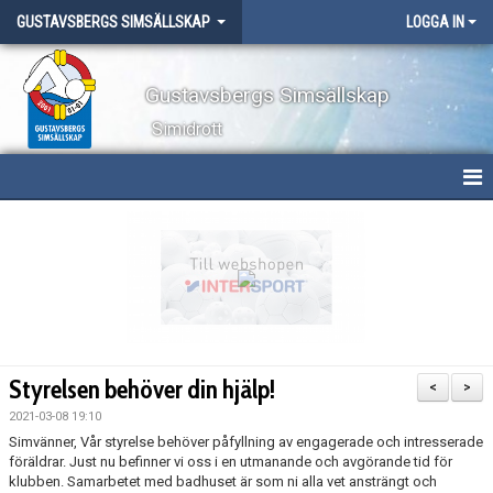
GUSTAVSBERGS SIMSÄLLSKAP
LOGGA IN
Gustavsbergs Simsällskap
Simidrott
HEM
NYHETER
OM KLUBBEN
TÄVLINGAR
Styrelsen behöver din hjälp!
<
>
LÄGER
2021-03-08 19:10
Simvänner, Vår styrelse behöver påfyllning av engagerade och intresserade
föräldrar. Just nu befinner vi oss i en utmanande och avgörande tid för
WEBBSHOP
klubben. Samarbetet med badhuset är som ni alla vet ansträngt och