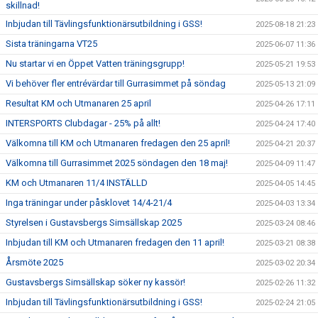
skillnad!
Inbjudan till Tävlingsfunktionärsutbildning i GSS!
2025-08-18 21:23
Sista träningarna VT25
2025-06-07 11:36
Nu startar vi en Öppet Vatten träningsgrupp!
2025-05-21 19:53
Vi behöver fler entrévärdar till Gurrasimmet på söndag
2025-05-13 21:09
Resultat KM och Utmanaren 25 april
2025-04-26 17:11
INTERSPORTS Clubdagar - 25% på allt!
2025-04-24 17:40
Välkomna till KM och Utmanaren fredagen den 25 april!
2025-04-21 20:37
Välkomna till Gurrasimmet 2025 söndagen den 18 maj!
2025-04-09 11:47
KM och Utmanaren 11/4 INSTÄLLD
2025-04-05 14:45
Inga träningar under påsklovet 14/4-21/4
2025-04-03 13:34
Styrelsen i Gustavsbergs Simsällskap 2025
2025-03-24 08:46
Inbjudan till KM och Utmanaren fredagen den 11 april!
2025-03-21 08:38
Årsmöte 2025
2025-03-02 20:34
Gustavsbergs Simsällskap söker ny kassör!
2025-02-26 11:32
Inbjudan till Tävlingsfunktionärsutbildning i GSS!
2025-02-24 21:05