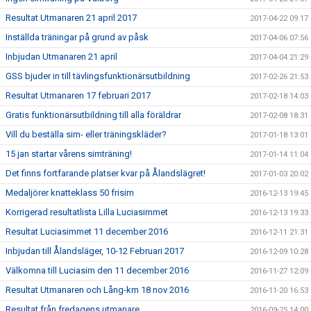
Resultat Utmanaren 21 april 2017
2017-04-22 09:17
Inställda träningar på grund av påsk
2017-04-06 07:56
Inbjudan Utmanaren 21 april
2017-04-04 21:29
GSS bjuder in till tävlingsfunktionärsutbildning
2017-02-26 21:53
Resultat Utmanaren 17 februari 2017
2017-02-18 14:03
Gratis funktionärsutbildning till alla föräldrar
2017-02-08 18:31
Vill du beställa sim- eller träningskläder?
2017-01-18 13:01
15 jan startar vårens simträning!
2017-01-14 11:04
Det finns fortfarande platser kvar på Ålandslägret!
2017-01-03 20:02
Medaljörer knatteklass 50 frisim
2016-12-13 19:45
Korrigerad resultatlista Lilla Luciasimmet
2016-12-13 19:33
Resultat Luciasimmet 11 december 2016
2016-12-11 21:31
Inbjudan till Ålandsläger, 10-12 Februari 2017
2016-12-09 10:28
Välkomna till Luciasim den 11 december 2016
2016-11-27 12:09
Resultat Utmanaren och Lång-km 18 nov 2016
2016-11-20 16:53
Resultat från fredagens utmanare
2016-09-25 14:00