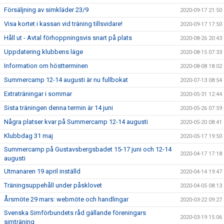
Försäljning av simkläder 23/9
2020-09-17 21:50
Visa kortet i kassan vid träning tillsvidare!
2020-09-17 17:50
Håll ut - Avtal förhoppningsvis snart på plats
2020-08-26 20:43
Uppdatering klubbens läge
2020-08-15 07:33
Information om höstterminen
2020-08-08 18:02
Summercamp 12-14 augusti är nu fullbokat
2020-07-13 08:54
Extraträningar i sommar
2020-05-31 12:44
Sista träningen denna termin är 14 juni
2020-05-26 07:59
Några platser kvar på Summercamp 12-14 augusti
2020-05-20 08:41
Klubbdag 31 maj
2020-05-17 19:50
Summercamp på Gustavsbergsbadet 15-17 juni och 12-14
2020-04-17 17:18
augusti
Utmanaren 19 april inställd
2020-04-14 19:47
Träningsuppehåll under påsklovet
2020-04-05 08:13
Årsmöte 29 mars: webmöte och handlingar
2020-03-22 09:27
Svenska Simförbundets råd gällande föreningars
2020-03-19 15:06
simträning