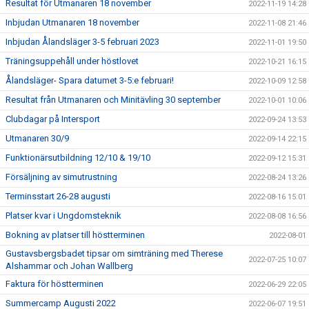
Resultat för Utmanaren 18 november
2022-11-19 14:28
Inbjudan Utmanaren 18 november
2022-11-08 21:46
Inbjudan Ålandsläger 3-5 februari 2023
2022-11-01 19:50
Träningsuppehåll under höstlovet
2022-10-21 16:15
Ålandsläger- Spara datumet 3-5:e februari!
2022-10-09 12:58
Resultat från Utmanaren och Minitävling 30 september
2022-10-01 10:06
Clubdagar på Intersport
2022-09-24 13:53
Utmanaren 30/9
2022-09-14 22:15
Funktionärsutbildning 12/10 & 19/10
2022-09-12 15:31
Försäljning av simutrustning
2022-08-24 13:26
Terminsstart 26-28 augusti
2022-08-16 15:01
Platser kvar i Ungdomsteknik
2022-08-08 16:56
Bokning av platser till höstterminen
2022-08-01
Gustavsbergsbadet tipsar om simträning med Therese
2022-07-25 10:07
Alshammar och Johan Wallberg
Faktura för höstterminen
2022-06-29 22:05
Summercamp Augusti 2022
2022-06-07 19:51