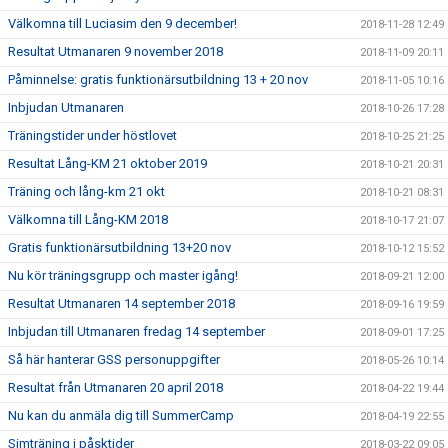
Välkomna till Luciasim den 9 december!
2018-11-28 12:49
Resultat Utmanaren 9 november 2018
2018-11-09 20:11
Påminnelse: gratis funktionärsutbildning 13 + 20 nov
2018-11-05 10:16
Inbjudan Utmanaren
2018-10-26 17:28
Träningstider under höstlovet
2018-10-25 21:25
Resultat Lång-KM 21 oktober 2019
2018-10-21 20:31
Träning och lång-km 21 okt
2018-10-21 08:31
Välkomna till Lång-KM 2018
2018-10-17 21:07
Gratis funktionärsutbildning 13+20 nov
2018-10-12 15:52
Nu kör träningsgrupp och master igång!
2018-09-21 12:00
Resultat Utmanaren 14 september 2018
2018-09-16 19:59
Inbjudan till Utmanaren fredag 14 september
2018-09-01 17:25
Så här hanterar GSS personuppgifter
2018-05-26 10:14
Resultat från Utmanaren 20 april 2018
2018-04-22 19:44
Nu kan du anmäla dig till SummerCamp
2018-04-19 22:55
Simträning i påsktider
2018-03-22 09:05