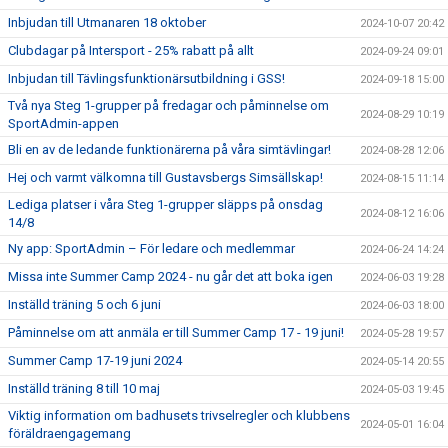
Inbjudan till Utmanaren 18 oktober
2024-10-07 20:42
Clubdagar på Intersport - 25% rabatt på allt
2024-09-24 09:01
Inbjudan till Tävlingsfunktionärsutbildning i GSS!
2024-09-18 15:00
Två nya Steg 1-grupper på fredagar och påminnelse om
2024-08-29 10:19
SportAdmin-appen
Bli en av de ledande funktionärerna på våra simtävlingar!
2024-08-28 12:06
Hej och varmt välkomna till Gustavsbergs Simsällskap!
2024-08-15 11:14
Lediga platser i våra Steg 1-grupper släpps på onsdag
2024-08-12 16:06
14/8
Ny app: SportAdmin – För ledare och medlemmar
2024-06-24 14:24
Missa inte Summer Camp 2024 - nu går det att boka igen
2024-06-03 19:28
Inställd träning 5 och 6 juni
2024-06-03 18:00
Påminnelse om att anmäla er till Summer Camp 17 - 19 juni!
2024-05-28 19:57
Summer Camp 17-19 juni 2024
2024-05-14 20:55
Inställd träning 8 till 10 maj
2024-05-03 19:45
Viktig information om badhusets trivselregler och klubbens
2024-05-01 16:04
föräldraengagemang