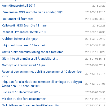
Årsmötesprotokoll 2017
2018-03-22
Påminnelse: GSS årsmöte nu på söndag 18/3
2018-03-12 22:10
Dokument till årsmötet
2018-03-09 20:45
Kallelse till GSS årsmöte 18 mars
2018-02-23
Resultat Utmanaren 16 feb 2018
2018-02-16 20:38
Klubben behöver din hjälp!
2018-02-10 09:40
Inbjudan Utmanaren 16 februari
2018-01-31 21:52
Gratis funktionärsutbildning för alla föräldrar
2018-01-18 08:29
Glöm inte att anmäla er till Ålandslägret ...
2018-01-05 16:11
Gott nytt år + terminsstart 14 jan
2017-12-31 07:11
Resultat Luciasimmmet och lilla Luciasimmet 10 december
2017-12-11 21:17
2017
Inbjudan för alla klubbens simmare till simläger i Godby på
2017-12-10 21:06
Åland den 9-11 februari 2018
Luciasim 10 december 2017
2017-12-03 09:53
Vik den 10 dec för Luciasimmet!
2017-11-28 21:44
Ny klädleverantör och ny beställningsrutin
2017-11-20 11:16