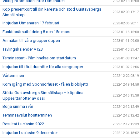
Viktig information inför Utmanaren!
2023-02-13 15:00
Köp presentkort till din käresta och stöd Gustavsbergs
2023-02-09 17:17
Simsällskap
Inbjudan Utmanaren 17 februari
2023-02-06 20:11
Funktionärsutbildning 8 och 15e mars
2023-01-15 15:00
Anmälan till våra grupper öppen
2023-01-11 09:00
Tävlingskalender VT23
2023-01-10 21:47
Terminsstart - Påminnelse om startdatum
2023-01-08 11:47
Inbjudan till föräldramöte för alla simgrupper
2023-01-07 21:06
Vårterminen
2022-12-22 08:19
Kom igång med Sponsorhuset - få en biobiljett!
2022-12-19 14:58
Stötta Gustavsbergs Simsällskap – köp dina
2022-12-16 13:38
Uppesittarlotter av oss!
Börja simma i vår
2022-12-12 12:49
Terminsavslut höstterminen
2022-12-12 12:42
Resultat Luciasim 2022
2022-12-12 12:39
Inbjudan Luciasim 9 december
2022-12-04 18:02