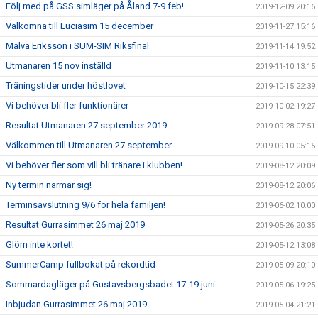
Följ med på GSS simläger på Åland 7-9 feb!
2019-12-09 20:16
Välkomna till Luciasim 15 december
2019-11-27 15:16
Malva Eriksson i SUM-SIM Riksfinal
2019-11-14 19:52
Utmanaren 15 nov inställd
2019-11-10 13:15
Träningstider under höstlovet
2019-10-15 22:39
Vi behöver bli fler funktionärer
2019-10-02 19:27
Resultat Utmanaren 27 september 2019
2019-09-28 07:51
Välkommen till Utmanaren 27 september
2019-09-10 05:15
Vi behöver fler som vill bli tränare i klubben!
2019-08-12 20:09
Ny termin närmar sig!
2019-08-12 20:06
Terminsavslutning 9/6 för hela familjen!
2019-06-02 10:00
Resultat Gurrasimmet 26 maj 2019
2019-05-26 20:35
Glöm inte kortet!
2019-05-12 13:08
SummerCamp fullbokat på rekordtid
2019-05-09 20:10
Sommardagläger på Gustavsbergsbadet 17-19 juni
2019-05-06 19:25
Inbjudan Gurrasimmet 26 maj 2019
2019-05-04 21:21