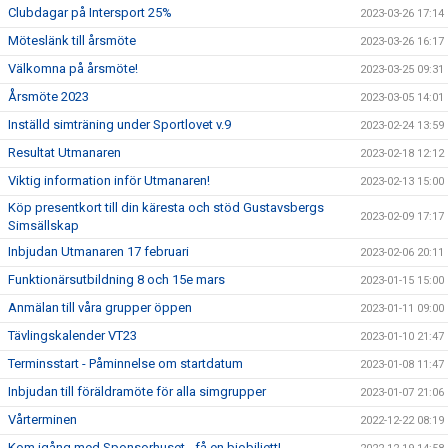
Clubdagar på Intersport 25%
2023-03-26 17:14
Möteslänk till årsmöte
2023-03-26 16:17
Välkomna på årsmöte!
2023-03-25 09:31
Årsmöte 2023
2023-03-05 14:01
Inställd simträning under Sportlovet v.9
2023-02-24 13:59
Resultat Utmanaren
2023-02-18 12:12
Viktig information inför Utmanaren!
2023-02-13 15:00
Köp presentkort till din käresta och stöd Gustavsbergs
2023-02-09 17:17
Simsällskap
Inbjudan Utmanaren 17 februari
2023-02-06 20:11
Funktionärsutbildning 8 och 15e mars
2023-01-15 15:00
Anmälan till våra grupper öppen
2023-01-11 09:00
Tävlingskalender VT23
2023-01-10 21:47
Terminsstart - Påminnelse om startdatum
2023-01-08 11:47
Inbjudan till föräldramöte för alla simgrupper
2023-01-07 21:06
Vårterminen
2022-12-22 08:19
Kom igång med Sponsorhuset - få en biobiljett!