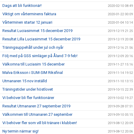
Dags att bli funktionär!
2020-02-10 08:49
Viktigt om vårterminens faktura
2020-01-22 00:09
Vårterminen startar 12 januari
2020-01-04 10:14
Resultat Luciasimmet 15 december 2019
2019-12-19 21:25
Resultat Lilla Luciasimmet 15 december 2019
2019-12-19 20:08
Träningsuppehåll under jul och nyår
2019-12-16 21:56
Följ med på GSS simläger på Åland 7-9 feb!
2019-12-09 20:16
Välkomna till Luciasim 15 december
2019-11-27 15:16
Malva Eriksson i SUM-SIM Riksfinal
2019-11-14 19:52
Utmanaren 15 nov inställd
2019-11-10 13:15
Träningstider under höstlovet
2019-10-15 22:39
Vi behöver bli fler funktionärer
2019-10-02 19:27
Resultat Utmanaren 27 september 2019
2019-09-28 07:51
Välkommen till Utmanaren 27 september
2019-09-10 05:15
Vi behöver fler som vill bli tränare i klubben!
2019-08-12 20:09
Ny termin närmar sig!
2019-08-12 20:06