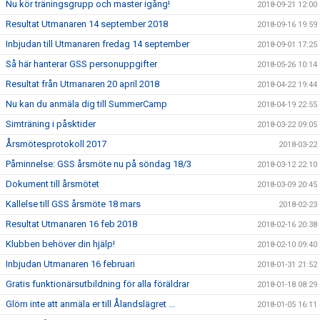
Nu kör träningsgrupp och master igång!
2018-09-21 12:00
Resultat Utmanaren 14 september 2018
2018-09-16 19:59
Inbjudan till Utmanaren fredag 14 september
2018-09-01 17:25
Så här hanterar GSS personuppgifter
2018-05-26 10:14
Resultat från Utmanaren 20 april 2018
2018-04-22 19:44
Nu kan du anmäla dig till SummerCamp
2018-04-19 22:55
Simträning i påsktider
2018-03-22 09:05
Årsmötesprotokoll 2017
2018-03-22
Påminnelse: GSS årsmöte nu på söndag 18/3
2018-03-12 22:10
Dokument till årsmötet
2018-03-09 20:45
Kallelse till GSS årsmöte 18 mars
2018-02-23
Resultat Utmanaren 16 feb 2018
2018-02-16 20:38
Klubben behöver din hjälp!
2018-02-10 09:40
Inbjudan Utmanaren 16 februari
2018-01-31 21:52
Gratis funktionärsutbildning för alla föräldrar
2018-01-18 08:29
Glöm inte att anmäla er till Ålandslägret ...
2018-01-05 16:11