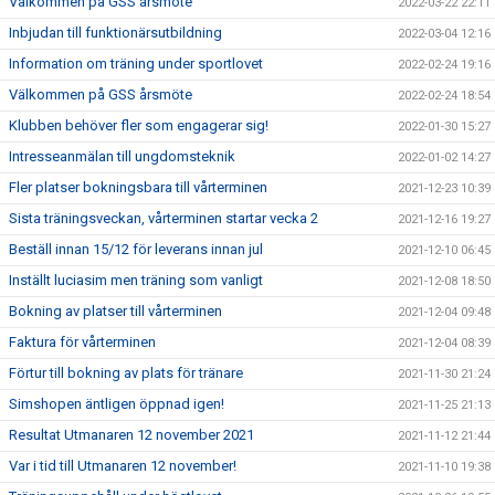
Välkommen på GSS årsmöte
2022-03-22 22:11
Inbjudan till funktionärsutbildning
2022-03-04 12:16
Information om träning under sportlovet
2022-02-24 19:16
Välkommen på GSS årsmöte
2022-02-24 18:54
Klubben behöver fler som engagerar sig!
2022-01-30 15:27
Intresseanmälan till ungdomsteknik
2022-01-02 14:27
Fler platser bokningsbara till vårterminen
2021-12-23 10:39
Sista träningsveckan, vårterminen startar vecka 2
2021-12-16 19:27
Beställ innan 15/12 för leverans innan jul
2021-12-10 06:45
Inställt luciasim men träning som vanligt
2021-12-08 18:50
Bokning av platser till vårterminen
2021-12-04 09:48
Faktura för vårterminen
2021-12-04 08:39
Förtur till bokning av plats för tränare
2021-11-30 21:24
Simshopen äntligen öppnad igen!
2021-11-25 21:13
Resultat Utmanaren 12 november 2021
2021-11-12 21:44
Var i tid till Utmanaren 12 november!
2021-11-10 19:38