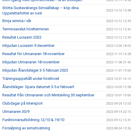
2022-12-19 14:58
Stötta Gustavsbergs Simsällskap – köp dina
2022-12-16 13:38
Uppesittarlotter av oss!
Börja simma i vår
2022-12-12 12:49
Terminsavslut höstterminen
2022-12-12 12:42
Resultat Luciasim 2022
2022-12-12 12:39
Inbjudan Luciasim 9 december
2022-12-04 18:02
Resultat för Utmanaren 18 november
2022-11-19 14:28
Inbjudan Utmanaren 18 november
2022-11-08 21:46
Inbjudan Ålandsläger 3-5 februari 2023
2022-11-01 19:50
Träningsuppehåll under höstlovet
2022-10-21 16:15
Ålandsläger- Spara datumet 3-5:e februari!
2022-10-09 12:58
Resultat från Utmanaren och Minitävling 30 september
2022-10-01 10:06
Clubdagar på Intersport
2022-09-24 13:53
Utmanaren 30/9
2022-09-14 22:15
Funktionärsutbildning 12/10 & 19/10
2022-09-12 15:31
Försäljning av simutrustning
2022-08-24 13:26