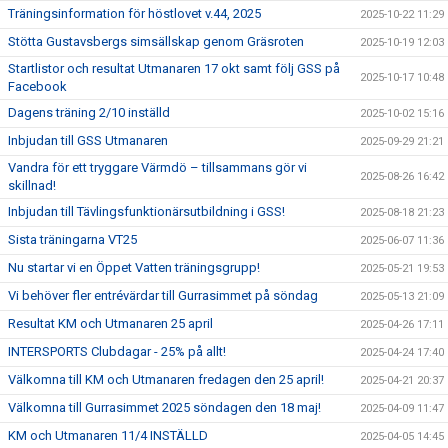
Träningsinformation för höstlovet v.44, 2025
2025-10-22 11:29
Stötta Gustavsbergs simsällskap genom Gräsroten
2025-10-19 12:03
Startlistor och resultat Utmanaren 17 okt samt följ GSS på
2025-10-17 10:48
Facebook
Dagens träning 2/10 inställd
2025-10-02 15:16
Inbjudan till GSS Utmanaren
2025-09-29 21:21
Vandra för ett tryggare Värmdö – tillsammans gör vi
2025-08-26 16:42
skillnad!
Inbjudan till Tävlingsfunktionärsutbildning i GSS!
2025-08-18 21:23
Sista träningarna VT25
2025-06-07 11:36
Nu startar vi en Öppet Vatten träningsgrupp!
2025-05-21 19:53
Vi behöver fler entrévärdar till Gurrasimmet på söndag
2025-05-13 21:09
Resultat KM och Utmanaren 25 april
2025-04-26 17:11
INTERSPORTS Clubdagar - 25% på allt!
2025-04-24 17:40
Välkomna till KM och Utmanaren fredagen den 25 april!
2025-04-21 20:37
Välkomna till Gurrasimmet 2025 söndagen den 18 maj!
2025-04-09 11:47
KM och Utmanaren 11/4 INSTÄLLD
2025-04-05 14:45