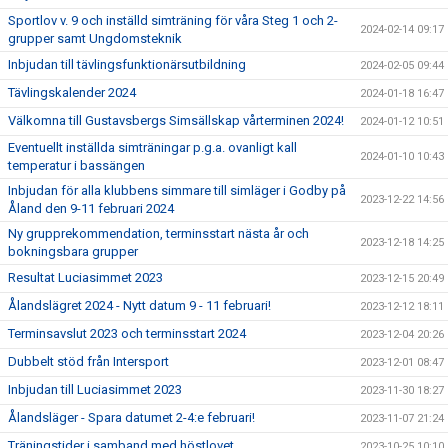
Sportlov v. 9 och inställd simträning för våra Steg 1 och 2-
2024-02-14 09:17
grupper samt Ungdomsteknik
Inbjudan till tävlingsfunktionärsutbildning
2024-02-05 09:44
Tävlingskalender 2024
2024-01-18 16:47
Välkomna till Gustavsbergs Simsällskap vårterminen 2024!
2024-01-12 10:51
Eventuellt inställda simträningar p.g.a. ovanligt kall
2024-01-10 10:43
temperatur i bassängen
Inbjudan för alla klubbens simmare till simläger i Godby på
2023-12-22 14:56
Åland den 9-11 februari 2024
Ny grupprekommendation, terminsstart nästa år och
2023-12-18 14:25
bokningsbara grupper
Resultat Luciasimmet 2023
2023-12-15 20:49
Ålandslägret 2024 - Nytt datum 9 - 11 februari!
2023-12-12 18:11
Terminsavslut 2023 och terminsstart 2024
2023-12-04 20:26
Dubbelt stöd från Intersport
2023-12-01 08:47
Inbjudan till Luciasimmet 2023
2023-11-30 18:27
Ålandsläger - Spara datumet 2-4:e februari!
2023-11-07 21:24
Träningstider i samband med höstlovet
2023-10-25 10:10