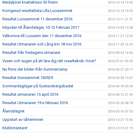
Medaljörer knatteklass 50 frisim
2016-12-13 19:45
Korrigerad resultatlista Lilla Luciasimmet
2016-12-13 19:33
Resultat Luciasimmet 11 december 2016
2016-12-11 21:31
Inbjudan till Ålandsläger, 10-12 Februari 2017
2016-12-09 10:28
Välkomna till Luciasim den 11 december 2016
2016-11-27 12:09
Resultat Utmanaren och Lång-km 18 nov 2016
2016-11-20 16:53
Resultat från fredagens utmanare
2016-09-25 14:00
Vuxen och sugen på att lära dig rätt crawlteknik i höst?
2016-07-01 09:30
Nu finns det bilder ifrån Summercamp
2016-06-27 20:17
Resultat Gurrasimmet 160529
2016-05-30 19:57
Sommardagläger på Gustavsbergsbadet
2016-04-18 09:34
Resultat utmanaren 15 april 2016
2016-04-15 21:35
Resultat Utmanaren 19:e februari 2016
2016-02-20 08:18
Ålandslägret
2016-02-16 07:53
Uppstart av vårterminen
2015-12-21 15:46
Klubbmästare!
2015-12-13 21:19