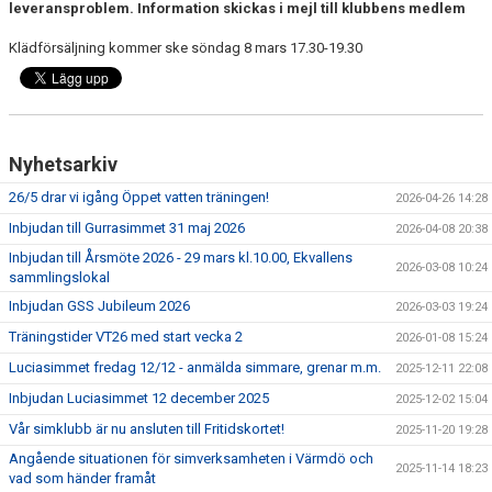
leveransproblem. Information skickas i mejl till klubbens medlem
TRÄNINGSAVGIFTER
Klädförsäljning kommer ske söndag 8 mars 17.30-19.30
Nyhetsarkiv
26/5 drar vi igång Öppet vatten träningen!
2026-04-26 14:28
Inbjudan till Gurrasimmet 31 maj 2026
2026-04-08 20:38
Inbjudan till Årsmöte 2026 - 29 mars kl.10.00, Ekvallens
2026-03-08 10:24
sammlingslokal
Inbjudan GSS Jubileum 2026
2026-03-03 19:24
Träningstider VT26 med start vecka 2
2026-01-08 15:24
Luciasimmet fredag 12/12 - anmälda simmare, grenar m.m.
2025-12-11 22:08
Inbjudan Luciasimmet 12 december 2025
2025-12-02 15:04
Vår simklubb är nu ansluten till Fritidskortet!
2025-11-20 19:28
Angående situationen för simverksamheten i Värmdö och
2025-11-14 18:23
vad som händer framåt