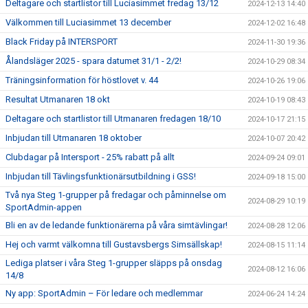
Deltagare och startlistor till Luciasimmet fredag 13/12
2024-12-13 14:40
Välkommen till Luciasimmet 13 december
2024-12-02 16:48
Black Friday på INTERSPORT
2024-11-30 19:36
Ålandsläger 2025 - spara datumet 31/1 - 2/2!
2024-10-29 08:34
Träningsinformation för höstlovet v. 44
2024-10-26 19:06
Resultat Utmanaren 18 okt
2024-10-19 08:43
Deltagare och startlistor till Utmanaren fredagen 18/10
2024-10-17 21:15
Inbjudan till Utmanaren 18 oktober
2024-10-07 20:42
Clubdagar på Intersport - 25% rabatt på allt
2024-09-24 09:01
Inbjudan till Tävlingsfunktionärsutbildning i GSS!
2024-09-18 15:00
Två nya Steg 1-grupper på fredagar och påminnelse om
2024-08-29 10:19
SportAdmin-appen
Bli en av de ledande funktionärerna på våra simtävlingar!
2024-08-28 12:06
Hej och varmt välkomna till Gustavsbergs Simsällskap!
2024-08-15 11:14
Lediga platser i våra Steg 1-grupper släpps på onsdag
2024-08-12 16:06
14/8
Ny app: SportAdmin – För ledare och medlemmar
2024-06-24 14:24