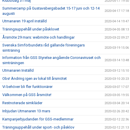
Klubbdag 31 maj
2020-05-17 19:50
Summercamp på Gustavsbergsbadet 15-17 juni och 12-14
2020-04-17 17:18
augusti
Utmanaren 19 april inställd
2020-04-14 19:47
Träningsuppehåll under påsklovet
2020-04-05 08:13
Årsmöte 29 mars: webmöte och handlingar
2020-03-22 09:27
Svenska Simförbundets råd gällande föreningars
2020-03-19 15:06
simträning
Information från GSS Styrelse angående Coronaviruset och
2020-03-14 13:48
simträningen
Utmanaren Inställd
2020-03-12 15:10
Obs! Ändring igen av lokal till årsmötet
2020-03-10 20:23
Vi behöver bli fler funktionärer
2020-03-07 17:07
Välkommen på GSS årsmöte!
2020-03-05 19:55
Restnoterade simkläder
2020-03-04 20:14
Inbjudan Utmanaren 13 mars
2020-02-26 20:42
Kampanjerbjudanden för GSS-medlemmar
2020-02-12 22:36
Träningsuppehåll under sport- och påsklov
2020-02-12 21:13