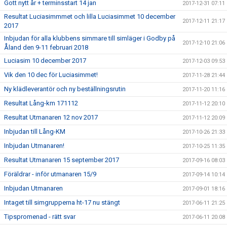
Gott nytt år + terminsstart 14 jan
2017-12-31 07:11
Resultat Luciasimmmet och lilla Luciasimmet 10 december
2017-12-11 21:17
2017
Inbjudan för alla klubbens simmare till simläger i Godby på
2017-12-10 21:06
Åland den 9-11 februari 2018
Luciasim 10 december 2017
2017-12-03 09:53
Vik den 10 dec för Luciasimmet!
2017-11-28 21:44
Ny klädleverantör och ny beställningsrutin
2017-11-20 11:16
Resultat Lång-km 171112
2017-11-12 20:10
Resultat Utmanaren 12 nov 2017
2017-11-12 20:09
Inbjudan till Lång-KM
2017-10-26 21:33
Inbjudan Utmanaren!
2017-10-25 11:35
Resultat Utmanaren 15 september 2017
2017-09-16 08:03
Föräldrar - inför utmanaren 15/9
2017-09-14 10:14
Inbjudan Utmanaren
2017-09-01 18:16
Intaget till simgrupperna ht-17 nu stängt
2017-06-11 21:25
Tipspromenad - rätt svar
2017-06-11 20:08