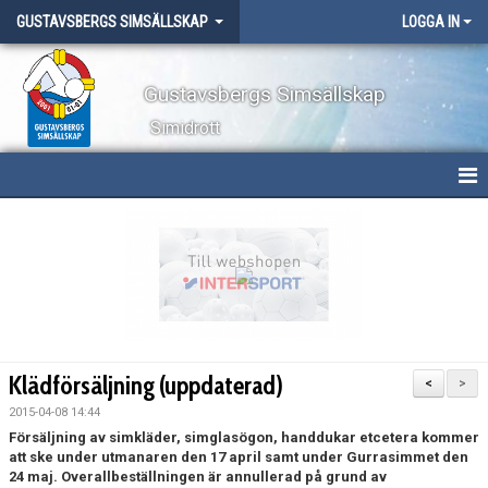
GUSTAVSBERGS SIMSÄLLSKAP
LOGGA IN
Gustavsbergs Simsällskap
Simidrott
HEM
NYHETER
OM KLUBBEN
TÄVLINGAR
Klädförsäljning (uppdaterad)
<
>
LÄGER
2015-04-08 14:44
Försäljning av simkläder, simglasögon, handdukar etcetera kommer
att ske under utmanaren den 17 april samt under Gurrasimmet den
WEBBSHOP
24 maj. Overallbeställningen är annullerad på grund av