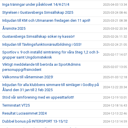
Inga träningar under påsklovet 14/4-21/4
2025-04-03 13:34
Styrelsen i Gustavsbergs Simsällskap 2025
2025-03-24 08:46
Inbjudan till KM och Utmanaren fredagen den 11 april!
2025-03-21 08:38
Årsmöte 2025
2025-03-02 20:34
Gustavsbergs Simsällskap söker ny kassör!
2025-02-26 11:32
Inbjudan till Tävlingsfunktionärsutbildning i GSS!
2025-02-24 21:05
Sportlov v. 9 och inställd simträning för våra Steg 1,2 och 3-
2025-02-17 14:07
grupper samt Ungdomsteknik
Viktigt meddelande till berörda av SportAdmins
2025-02-07 13:05
personuppgiftsincident
Välkomna till vårterminen 2025!
2025-01-03 12:18
Inbjudan för alla klubbens simmare till simläger i Godby på
2024-12-22 20:34
Åland den 31 jan till 2 feb 2025
Stöd vår simförening med en uppesittarlott!
2024-12-19 10:01
Terminstart VT25
2024-12-18 16:43
Resultat Luciasimmet 2024
2024-12-13 22:46
Dubbel bonus på INTERSPORT 13-15/12
2024-12-13 14:59