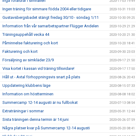
Inga föräldrar i simhallen
2020-11-03 19:49
Ingen träning för simmare födda 2004 eller tidigare
2020-10-31 19:03
Gustavsbergsbadet stängt fredag 30/10 - söndag 1/11
2020-10-30 09:25
Information från vår samarbetspartner Flügger Andelen
2020-10-29 21:29
Träningsuppehåll vecka 44
2020-10-20 21:30
Påminnelse fakturering och kort
2020-10-20 18:41
Fakturering och kort
2020-09-30 23:03
Försäljning av simkläder 23/9
2020-09-17 21:50
Visa kortet i kassan vid träning tillsvidare!
2020-09-17 17:50
Håll ut - Avtal förhoppningsvis snart på plats
2020-08-26 20:43
Uppdatering klubbens läge
2020-08-15 07:33
Information om höstterminen
2020-08-08 18:02
Summercamp 12-14 augusti är nu fullbokat
2020-07-13 08:54
Extraträningar i sommar
2020-05-31 12:44
Sista träningen denna termin är 14 juni
2020-05-26 07:59
Några platser kvar på Summercamp 12-14 augusti
2020-05-20 08:41