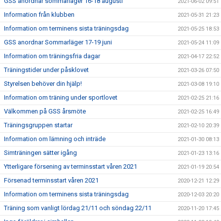
GSS anordnar sommarläger 16-18 augusti
2021-06-02 09:51
Information från klubben
2021-05-31 21:23
Information om terminens sista träningsdag
2021-05-25 18:53
GSS anordnar Sommarläger 17-19 juni
2021-05-24 11:09
Information om träningsfria dagar
2021-04-17 22:52
Träningstider under påsklovet
2021-03-26 07:50
Styrelsen behöver din hjälp!
2021-03-08 19:10
Information om träning under sportlovet
2021-02-25 21:16
Välkommen på GSS årsmöte
2021-02-25 16:49
Träningsgruppen startar
2021-02-10 20:39
Information om lämning och inträde
2021-01-30 08:13
Simträningen sätter igång
2021-01-23 13:16
Ytterligare försening av terminsstart våren 2021
2021-01-19 20:54
Försenad terminsstart våren 2021
2020-12-21 12:29
Information om terminens sista träningsdag
2020-12-03 20:20
Träning som vanligt lördag 21/11 och söndag 22/11
2020-11-20 17:45