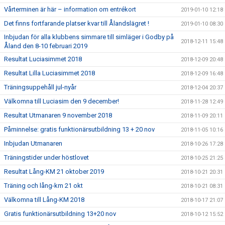
Vårterminen är här – information om entrékort
2019-01-10 12:18
Det finns fortfarande platser kvar till Ålandslägret !
2019-01-10 08:30
Inbjudan för alla klubbens simmare till simläger i Godby på
2018-12-11 15:48
Åland den 8-10 februari 2019
Resultat Luciasimmet 2018
2018-12-09 20:48
Resultat Lilla Luciasimmet 2018
2018-12-09 16:48
Träningsuppehåll jul-nyår
2018-12-04 20:37
Välkomna till Luciasim den 9 december!
2018-11-28 12:49
Resultat Utmanaren 9 november 2018
2018-11-09 20:11
Påminnelse: gratis funktionärsutbildning 13 + 20 nov
2018-11-05 10:16
Inbjudan Utmanaren
2018-10-26 17:28
Träningstider under höstlovet
2018-10-25 21:25
Resultat Lång-KM 21 oktober 2019
2018-10-21 20:31
Träning och lång-km 21 okt
2018-10-21 08:31
Välkomna till Lång-KM 2018
2018-10-17 21:07
Gratis funktionärsutbildning 13+20 nov
2018-10-12 15:52