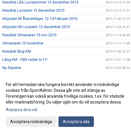
Resultat Lilla Luciasimmet 13 december 2015
2015-12-13 21:04
Resultat Luciasim 13 december 2015
2015-12-13 21:01
Inbjudan till Ålandsläger, 12-14 Februari 2016
2015-11-30 10:19
Inbjudan till Luciasim 13 december 2015
2015-11-24 21:47
Resultat Utmanaren 13 nov 2015
2015-11-13 20:40
Utmanaren 13 november
2015-11-11 11:48
Resultat lång-KM
2015-11-06 21:07
Lång KM - OBS redan 6/11!
2015-11-01 11:28
Ny Styrelse
2015-10-23 08:14
Resultat Utmanaren
2015-10-02 20:38
Resultat Gurrasimmet
För att hemsidan ska fungera korrekt använder vi nödvändiga
2015-05-25 14:19
cookies från SportAdmin. Dessa går inte att stänga av.
Klädförsäljning (uppdaterad)
2015-04-08 14:44
Föreningen kan också använda frivilliga cookies, t.ex. för statistik
eller marknadsföring. Du väljer själv om du vill acceptera dessa.
Anpassa dina val
Cookie-inställningar
Gå till Webbversion
Acceptera nödvändiga
Acceptera alla