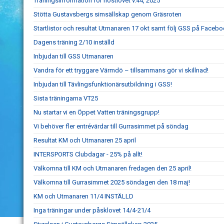
Träningsinformation för höstlovet v.44, 2025
Stötta Gustavsbergs simsällskap genom Gräsroten
Startlistor och resultat Utmanaren 17 okt samt följ GSS på Faceb
Dagens träning 2/10 inställd
Inbjudan till GSS Utmanaren
Vandra för ett tryggare Värmdö – tillsammans gör vi skillnad!
Inbjudan till Tävlingsfunktionärsutbildning i GSS!
Sista träningarna VT25
Nu startar vi en Öppet Vatten träningsgrupp!
Vi behöver fler entrévärdar till Gurrasimmet på söndag
Resultat KM och Utmanaren 25 april
INTERSPORTS Clubdagar - 25% på allt!
Välkomna till KM och Utmanaren fredagen den 25 april!
Välkomna till Gurrasimmet 2025 söndagen den 18 maj!
KM och Utmanaren 11/4 INSTÄLLD
Inga träningar under påsklovet 14/4-21/4