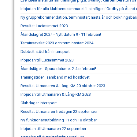
Eventuellt inställda simträningar p.g.a. ovanligt kall temperatur i 
Inbjudan för alla klubbens simmare till simläger i Godby på Åland 
Ny grupprekommendation, terminsstart nästa år och bokningsbar
Resultat Luciasimmet 2023
Ålandslägret 2024 - Nytt datum 9 - 11 februari!
Terminsavslut 2023 och terminsstart 2024
Dubbelt stöd från Intersport
Inbjudan till Luciasimmet 2023
Ålandsläger - Spara datumet 2-4:e februari!
Träningstider i samband med höstlovet
Resultat Utmanaren & Lång-KM 20 oktober 2023
Inbjudan till Utmanaren & Lång-KM 2023
Clubdagar Intersport
Resultat Utmanaren fredagen 22 september
Ny funktionärsutbildning 11 och 18 oktober
Inbjudan till Utmanaren 22 september