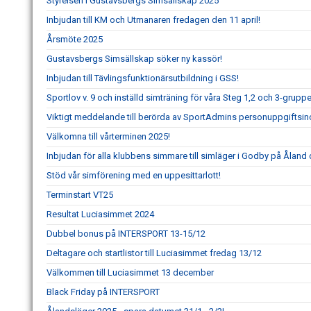
Styrelsen i Gustavsbergs Simsällskap 2025
Inbjudan till KM och Utmanaren fredagen den 11 april!
Årsmöte 2025
Gustavsbergs Simsällskap söker ny kassör!
Inbjudan till Tävlingsfunktionärsutbildning i GSS!
Sportlov v. 9 och inställd simträning för våra Steg 1,2 och 3-gru
Viktigt meddelande till berörda av SportAdmins personuppgiftsin
Välkomna till vårterminen 2025!
Inbjudan för alla klubbens simmare till simläger i Godby på Åland d
Stöd vår simförening med en uppesittarlott!
Terminstart VT25
Resultat Luciasimmet 2024
Dubbel bonus på INTERSPORT 13-15/12
Deltagare och startlistor till Luciasimmet fredag 13/12
Välkommen till Luciasimmet 13 december
Black Friday på INTERSPORT