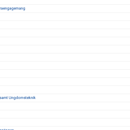
äldraengagemang
er samt Ungdomsteknik