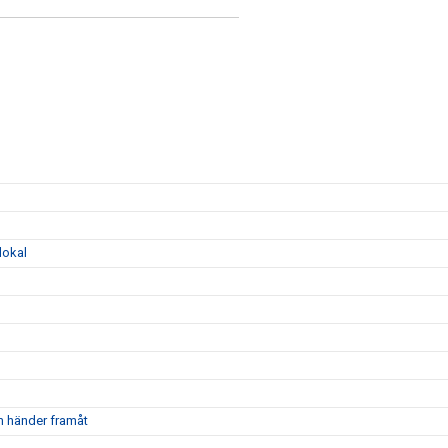
lokal
m händer framåt