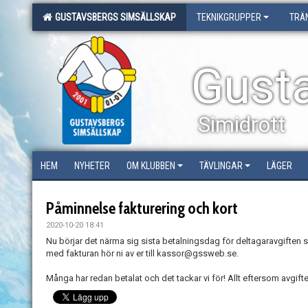
GUSTAVSBERGS SIMSÄLLSKAP
TEKNIKGRUPPER
TRÄ
Gust
Simidrott
HEM
NYHETER
OM KLUBBEN
TÄVLINGAR
LÄGER
Påminnelse fakturering och kort
2020-10-20 18:41
Nu börjar det närma sig sista betalningsdag för deltagaravgiften 
med fakturan hör ni av er till kassor@gssweb.se.
Många har redan betalat och det tackar vi för! Allt eftersom avgifte