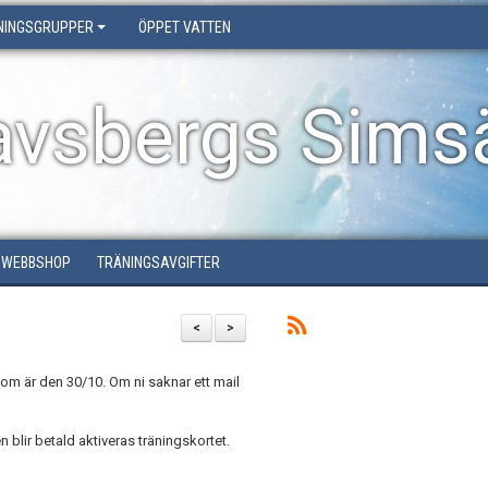
NINGSGRUPPER
ÖPPET VATTEN
avsbergs Simsä
WEBBSHOP
TRÄNINGSAVGIFTER
<
>
som är den 30/10. Om ni saknar ett mail
n blir betald aktiveras träningskortet.