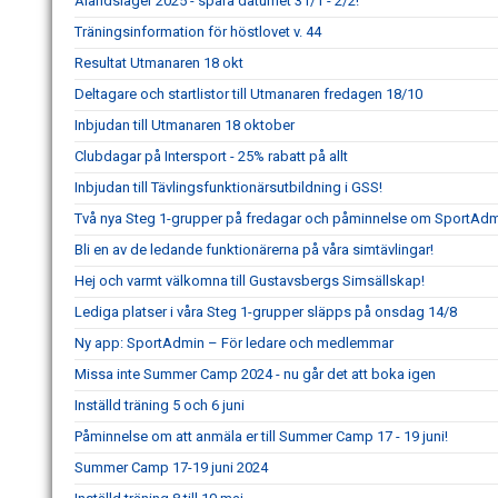
Ålandsläger 2025 - spara datumet 31/1 - 2/2!
Träningsinformation för höstlovet v. 44
Resultat Utmanaren 18 okt
Deltagare och startlistor till Utmanaren fredagen 18/10
Inbjudan till Utmanaren 18 oktober
Clubdagar på Intersport - 25% rabatt på allt
Inbjudan till Tävlingsfunktionärsutbildning i GSS!
Två nya Steg 1-grupper på fredagar och påminnelse om SportAd
Bli en av de ledande funktionärerna på våra simtävlingar!
Hej och varmt välkomna till Gustavsbergs Simsällskap!
Lediga platser i våra Steg 1-grupper släpps på onsdag 14/8
Ny app: SportAdmin – För ledare och medlemmar
Missa inte Summer Camp 2024 - nu går det att boka igen
Inställd träning 5 och 6 juni
Påminnelse om att anmäla er till Summer Camp 17 - 19 juni!
Summer Camp 17-19 juni 2024