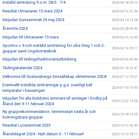
Inställd simträning fr.o.m. 28/3 - 7/4
2024-03-18 09:13
Resultat Utmanaren 15 mars 2024
2024-03-15 21:34
Inbjudan Gurrasimmet 26 maj 2024
2024-03-13 13:28
Årsmöte 2024
2024-02-28 09:44
Inbjudan till Utmanaren 15 mars
2024-02-15 16:33
Sportlov v. 9 och inställd simträning för våra Steg 1 och 2-
2024-02-14 09:17
grupper samt Ungdomsteknik
Inbjudan till tävlingsfunktionärsutbildning
2024-02-05 09:44
Tävlingskalender 2024
2024-01-18 16:47
Välkomna till Gustavsbergs Simsällskap vårterminen 2024!
2024-01-12 10:51
Eventuellt inställda simträningar p.g.a. ovanligt kall
2024-01-10 10:43
temperatur i bassängen
Inbjudan för alla klubbens simmare till simläger i Godby på
2023-12-22 14:56
Åland den 9-11 februari 2024
Ny grupprekommendation, terminsstart nästa år och
2023-12-18 14:25
bokningsbara grupper
Resultat Luciasimmet 2023
2023-12-15 20:49
Ålandslägret 2024 - Nytt datum 9 - 11 februari!
2023-12-12 18:11