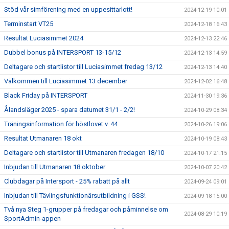
Stöd vår simförening med en uppesittarlott!
2024-12-19 10:01
Terminstart VT25
2024-12-18 16:43
Resultat Luciasimmet 2024
2024-12-13 22:46
Dubbel bonus på INTERSPORT 13-15/12
2024-12-13 14:59
Deltagare och startlistor till Luciasimmet fredag 13/12
2024-12-13 14:40
Välkommen till Luciasimmet 13 december
2024-12-02 16:48
Black Friday på INTERSPORT
2024-11-30 19:36
Ålandsläger 2025 - spara datumet 31/1 - 2/2!
2024-10-29 08:34
Träningsinformation för höstlovet v. 44
2024-10-26 19:06
Resultat Utmanaren 18 okt
2024-10-19 08:43
Deltagare och startlistor till Utmanaren fredagen 18/10
2024-10-17 21:15
Inbjudan till Utmanaren 18 oktober
2024-10-07 20:42
Clubdagar på Intersport - 25% rabatt på allt
2024-09-24 09:01
Inbjudan till Tävlingsfunktionärsutbildning i GSS!
2024-09-18 15:00
Två nya Steg 1-grupper på fredagar och påminnelse om
2024-08-29 10:19
SportAdmin-appen