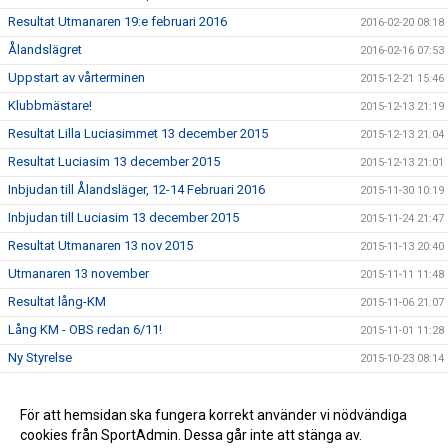
Resultat Utmanaren 19:e februari 2016
2016-02-20 08:18
Ålandslägret
2016-02-16 07:53
Uppstart av vårterminen
2015-12-21 15:46
Klubbmästare!
2015-12-13 21:19
Resultat Lilla Luciasimmet 13 december 2015
2015-12-13 21:04
Resultat Luciasim 13 december 2015
2015-12-13 21:01
Inbjudan till Ålandsläger, 12-14 Februari 2016
2015-11-30 10:19
Inbjudan till Luciasim 13 december 2015
2015-11-24 21:47
Resultat Utmanaren 13 nov 2015
2015-11-13 20:40
Utmanaren 13 november
2015-11-11 11:48
Resultat lång-KM
2015-11-06 21:07
Lång KM - OBS redan 6/11!
2015-11-01 11:28
Ny Styrelse
2015-10-23 08:14
Resultat Utmanaren
2015-10-02 20:38
Resultat Gurrasimmet
För att hemsidan ska fungera korrekt använder vi nödvändiga
2015-05-25 14:19
cookies från SportAdmin. Dessa går inte att stänga av.
Klädförsäljning (uppdaterad)
2015-04-08 14:44