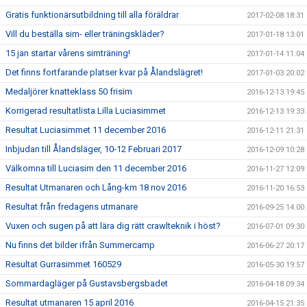
Gratis funktionärsutbildning till alla föräldrar
2017-02-08 18:31
Vill du beställa sim- eller träningskläder?
2017-01-18 13:01
15 jan startar vårens simträning!
2017-01-14 11:04
Det finns fortfarande platser kvar på Ålandslägret!
2017-01-03 20:02
Medaljörer knatteklass 50 frisim
2016-12-13 19:45
Korrigerad resultatlista Lilla Luciasimmet
2016-12-13 19:33
Resultat Luciasimmet 11 december 2016
2016-12-11 21:31
Inbjudan till Ålandsläger, 10-12 Februari 2017
2016-12-09 10:28
Välkomna till Luciasim den 11 december 2016
2016-11-27 12:09
Resultat Utmanaren och Lång-km 18 nov 2016
2016-11-20 16:53
Resultat från fredagens utmanare
2016-09-25 14:00
Vuxen och sugen på att lära dig rätt crawlteknik i höst?
2016-07-01 09:30
Nu finns det bilder ifrån Summercamp
2016-06-27 20:17
Resultat Gurrasimmet 160529
2016-05-30 19:57
Sommardagläger på Gustavsbergsbadet
2016-04-18 09:34
Resultat utmanaren 15 april 2016
2016-04-15 21:35