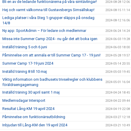
Bli en av de ledande funktionärerna på våra simtävlingar!
2024-08-28 12:06
Hej och varmt välkomna till Gustavsbergs Simsällskap!
2024-08-15 11:14
Lediga platser i våra Steg 1-grupper släpps på onsdag
2024-08-12 16:06
14/8
Ny app: SportAdmin – För ledare och medlemmar
2024-06-24 14:24
Missa inte Summer Camp 2024 - nu går det att boka igen
2024-06-03 19:28
Inställd träning 5 och 6 juni
2024-06-03 18:00
Påminnelse om att anmäla er till Summer Camp 17 - 19 juni!
2024-05-28 19:57
Summer Camp 17-19 juni 2024
2024-05-14 20:55
Inställd träning 8 till 10 maj
2024-05-03 19:45
Viktig information om badhusets trivselregler och klubbens
2024-05-01 16:04
föräldraengagemang
Inställd träning 30 april samt 1 maj
2024-04-24 18:45
Medlemsdagar Intersport
2024-04-22 09:44
Resultat Lång-KM 19 april 2024
2024-04-19 22:08
Påminnelse om funktionärsutbildning
2024-03-27 12:18
Inbjudan till Lång-KM den 19 april 2024
2024-03-21 10:49