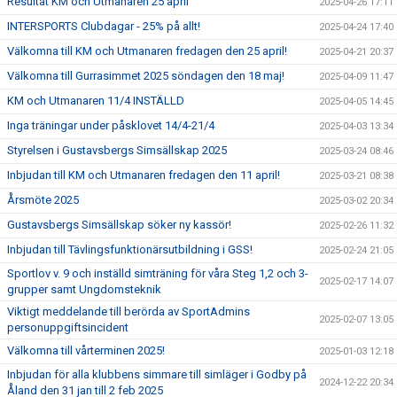
Resultat KM och Utmanaren 25 april
2025-04-26 17:11
INTERSPORTS Clubdagar - 25% på allt!
2025-04-24 17:40
Välkomna till KM och Utmanaren fredagen den 25 april!
2025-04-21 20:37
Välkomna till Gurrasimmet 2025 söndagen den 18 maj!
2025-04-09 11:47
KM och Utmanaren 11/4 INSTÄLLD
2025-04-05 14:45
Inga träningar under påsklovet 14/4-21/4
2025-04-03 13:34
Styrelsen i Gustavsbergs Simsällskap 2025
2025-03-24 08:46
Inbjudan till KM och Utmanaren fredagen den 11 april!
2025-03-21 08:38
Årsmöte 2025
2025-03-02 20:34
Gustavsbergs Simsällskap söker ny kassör!
2025-02-26 11:32
Inbjudan till Tävlingsfunktionärsutbildning i GSS!
2025-02-24 21:05
Sportlov v. 9 och inställd simträning för våra Steg 1,2 och 3-
2025-02-17 14:07
grupper samt Ungdomsteknik
Viktigt meddelande till berörda av SportAdmins
2025-02-07 13:05
personuppgiftsincident
Välkomna till vårterminen 2025!
2025-01-03 12:18
Inbjudan för alla klubbens simmare till simläger i Godby på
2024-12-22 20:34
Åland den 31 jan till 2 feb 2025