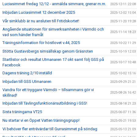
Luciasimmet fredag 12/12 - anmälda simmare, grenar m.m.
2025-12-11 22:08
Inbjudan Luciasimmet 12 december 2025
2025-12-02 15:04
Vår simklubb är nu ansluten till Fritidskortet!
2025-11-20 19:28
Angående situationen för simverksamheten i Värmdö och
2025-11-14 18:23
vad som händer framåt
Träningsinformation för höstlovet v.44, 2025
2025-10-22 11:29
Stötta Gustavsbergs simsällskap genom Gräsroten
2025-10-19 12:03
Startlistor och resultat Utmanaren 17 okt samt följ GSS på
2025-10-17 10:48
Facebook
Dagens träning 2/10 inställd
2025-10-02 15:16
Inbjudan till GSS Utmanaren
2025-09-29 21:21
Vandra för ett tryggare Värmdö – tillsammans gör vi
2025-08-26 16:42
skillnad!
Inbjudan till Tävlingsfunktionärsutbildning i GSS!
2025-08-18 21:23
Sista träningarna VT25
2025-06-07 11:36
Nu startar vi en Öppet Vatten träningsgrupp!
2025-05-21 19:53
Vi behöver fler entrévärdar till Gurrasimmet på söndag
2025-05-13 21:09