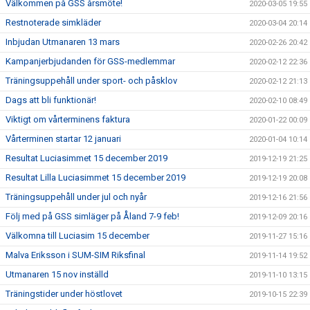
Välkommen på GSS årsmöte!
2020-03-05 19:55
Restnoterade simkläder
2020-03-04 20:14
Inbjudan Utmanaren 13 mars
2020-02-26 20:42
Kampanjerbjudanden för GSS-medlemmar
2020-02-12 22:36
Träningsuppehåll under sport- och påsklov
2020-02-12 21:13
Dags att bli funktionär!
2020-02-10 08:49
Viktigt om vårterminens faktura
2020-01-22 00:09
Vårterminen startar 12 januari
2020-01-04 10:14
Resultat Luciasimmet 15 december 2019
2019-12-19 21:25
Resultat Lilla Luciasimmet 15 december 2019
2019-12-19 20:08
Träningsuppehåll under jul och nyår
2019-12-16 21:56
Följ med på GSS simläger på Åland 7-9 feb!
2019-12-09 20:16
Välkomna till Luciasim 15 december
2019-11-27 15:16
Malva Eriksson i SUM-SIM Riksfinal
2019-11-14 19:52
Utmanaren 15 nov inställd
2019-11-10 13:15
Träningstider under höstlovet
2019-10-15 22:39