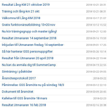
Resultat Lång-KM 21 oktober 2019
2018-10-21 20:31
Träning och lång-km 21 okt
2018-10-21 08:31
Välkomna till Lång-KM 2018
2018-10-17 21:07
Gratis funktionärsutbildning 13+20 nov
2018-10-12 15:52
Nu kör träningsgrupp och master igång!
2018-09-21 12:00
Resultat Utmanaren 14 september 2018
2018-09-16 19:59
Inbjudan till Utmanaren fredag 14 september
2018-09-01 17:25
Så här hanterar GSS personuppgifter
2018-05-26 10:14
Resultat från Utmanaren 20 april 2018
2018-04-22 19:44
Nu kan du anmäla dig till SummerCamp
2018-04-19 22:55
Simträning i påsktider
2018-03-22 09:05
Årsmötesprotokoll 2017
2018-03-22
Påminnelse: GSS årsmöte nu på söndag 18/3
2018-03-12 22:10
Dokument till årsmötet
2018-03-09 20:45
Kallelse till GSS årsmöte 18 mars
2018-02-23
Resultat Utmanaren 16 feb 2018
2018-02-16 20:38