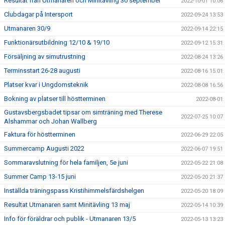
Resultat från Utmanaren och Minitävling 30 september
2022-10-01 10:06
Clubdagar på Intersport
2022-09-24 13:53
Utmanaren 30/9
2022-09-14 22:15
Funktionärsutbildning 12/10 & 19/10
2022-09-12 15:31
Försäljning av simutrustning
2022-08-24 13:26
Terminsstart 26-28 augusti
2022-08-16 15:01
Platser kvar i Ungdomsteknik
2022-08-08 16:56
Bokning av platser till höstterminen
2022-08-01
Gustavsbergsbadet tipsar om simträning med Therese
2022-07-25 10:07
Alshammar och Johan Wallberg
Faktura för höstterminen
2022-06-29 22:05
Summercamp Augusti 2022
2022-06-07 19:51
Sommaravslutning för hela familjen, 5e juni
2022-05-22 21:08
Summer Camp 13-15 juni
2022-05-20 21:37
Inställda träningspass Kristihimmelsfärdshelgen
2022-05-20 18:09
Resultat Utmanaren samt Minitävling 13 maj
2022-05-14 10:39
Info för föräldrar och publik - Utmanaren 13/5
2022-05-13 13:23