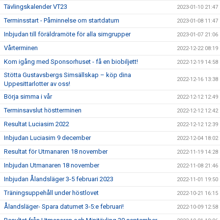
Tävlingskalender VT23
2023-01-10 21:47
Terminsstart - Påminnelse om startdatum
2023-01-08 11:47
Inbjudan till föräldramöte för alla simgrupper
2023-01-07 21:06
Vårterminen
2022-12-22 08:19
Kom igång med Sponsorhuset - få en biobiljett!
2022-12-19 14:58
Stötta Gustavsbergs Simsällskap – köp dina
2022-12-16 13:38
Uppesittarlotter av oss!
Börja simma i vår
2022-12-12 12:49
Terminsavslut höstterminen
2022-12-12 12:42
Resultat Luciasim 2022
2022-12-12 12:39
Inbjudan Luciasim 9 december
2022-12-04 18:02
Resultat för Utmanaren 18 november
2022-11-19 14:28
Inbjudan Utmanaren 18 november
2022-11-08 21:46
Inbjudan Ålandsläger 3-5 februari 2023
2022-11-01 19:50
Träningsuppehåll under höstlovet
2022-10-21 16:15
Ålandsläger- Spara datumet 3-5:e februari!
2022-10-09 12:58