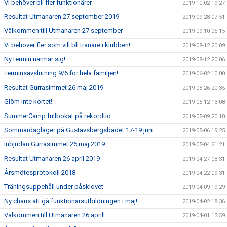
Vi behöver bli fler funktionärer
2019-10-02 19:27
Resultat Utmanaren 27 september 2019
2019-09-28 07:51
Välkommen till Utmanaren 27 september
2019-09-10 05:15
Vi behöver fler som vill bli tränare i klubben!
2019-08-12 20:09
Ny termin närmar sig!
2019-08-12 20:06
Terminsavslutning 9/6 för hela familjen!
2019-06-02 10:00
Resultat Gurrasimmet 26 maj 2019
2019-05-26 20:35
Glöm inte kortet!
2019-05-12 13:08
SummerCamp fullbokat på rekordtid
2019-05-09 20:10
Sommardagläger på Gustavsbergsbadet 17-19 juni
2019-05-06 19:25
Inbjudan Gurrasimmet 26 maj 2019
2019-05-04 21:21
Resultat Utmanaren 26 april 2019
2019-04-27 08:31
Årsmötesprotokoll 2018
2019-04-22 09:31
Träningsuppehåll under påsklovet
2019-04-09 19:29
Ny chans att gå funktionärsutbildningen i maj!
2019-04-02 18:36
Välkommen till Utmanaren 26 april!
2019-04-01 13:59