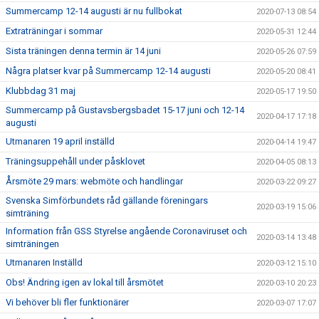
Summercamp 12-14 augusti är nu fullbokat
2020-07-13 08:54
Extraträningar i sommar
2020-05-31 12:44
Sista träningen denna termin är 14 juni
2020-05-26 07:59
Några platser kvar på Summercamp 12-14 augusti
2020-05-20 08:41
Klubbdag 31 maj
2020-05-17 19:50
Summercamp på Gustavsbergsbadet 15-17 juni och 12-14
2020-04-17 17:18
augusti
Utmanaren 19 april inställd
2020-04-14 19:47
Träningsuppehåll under påsklovet
2020-04-05 08:13
Årsmöte 29 mars: webmöte och handlingar
2020-03-22 09:27
Svenska Simförbundets råd gällande föreningars
2020-03-19 15:06
simträning
Information från GSS Styrelse angående Coronaviruset och
2020-03-14 13:48
simträningen
Utmanaren Inställd
2020-03-12 15:10
Obs! Ändring igen av lokal till årsmötet
2020-03-10 20:23
Vi behöver bli fler funktionärer
2020-03-07 17:07