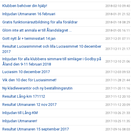
Klubben behöver din hjälp!
2018-02-10 09:40
Inbjudan Utmanaren 16 februari
2018-01-31 21:52
Gratis funktionärsutbildning för alla föräldrar
2018-01-18 08:29
Glöm inte att anmäla er till Ålandslägret ...
2018-01-05 16:11
Gott nytt år + terminsstart 14 jan
2017-12-31 07:11
Resultat Luciasimmmet och lilla Luciasimmet 10 december
2017-12-11 21:17
2017
Inbjudan för alla klubbens simmare till simläger i Godby på
2017-12-10 21:06
Åland den 9-11 februari 2018
Luciasim 10 december 2017
2017-12-03 09:53
Vik den 10 dec för Luciasimmet!
2017-11-28 21:44
Ny klädleverantör och ny beställningsrutin
2017-11-20 11:16
Resultat Lång-km 171112
2017-11-12 20:10
Resultat Utmanaren 12 nov 2017
2017-11-12 20:09
Inbjudan till Lång-KM
2017-10-26 21:33
Inbjudan Utmanaren!
2017-10-25 11:35
Resultat Utmanaren 15 september 2017
2017-09-16 08:03