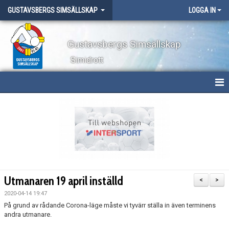
GUSTAVSBERGS SIMSÄLLSKAP
LOGGA IN
Gustavsbergs Simsällskap
Simidrott
HEM
NYHETER
OM KLUBBEN
TÄVLINGAR
Utmanaren 19 april inställd
<
>
LÄGER
2020-04-14 19:47
På grund av rådande Corona-läge måste vi tyvärr ställa in även terminens
andra utmanare.
WEBBSHOP