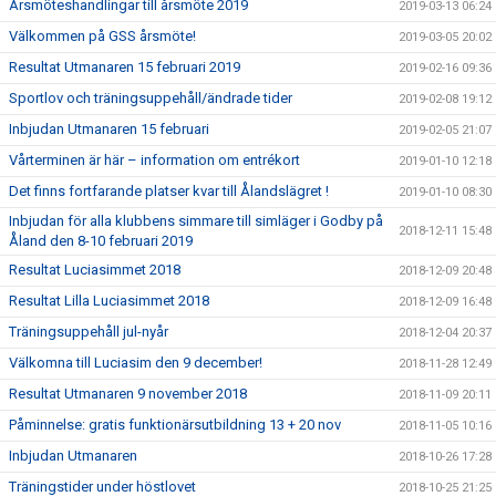
Årsmöteshandlingar till årsmöte 2019
2019-03-13 06:24
Välkommen på GSS årsmöte!
2019-03-05 20:02
Resultat Utmanaren 15 februari 2019
2019-02-16 09:36
Sportlov och träningsuppehåll/ändrade tider
2019-02-08 19:12
Inbjudan Utmanaren 15 februari
2019-02-05 21:07
Vårterminen är här – information om entrékort
2019-01-10 12:18
Det finns fortfarande platser kvar till Ålandslägret !
2019-01-10 08:30
Inbjudan för alla klubbens simmare till simläger i Godby på
2018-12-11 15:48
Åland den 8-10 februari 2019
Resultat Luciasimmet 2018
2018-12-09 20:48
Resultat Lilla Luciasimmet 2018
2018-12-09 16:48
Träningsuppehåll jul-nyår
2018-12-04 20:37
Välkomna till Luciasim den 9 december!
2018-11-28 12:49
Resultat Utmanaren 9 november 2018
2018-11-09 20:11
Påminnelse: gratis funktionärsutbildning 13 + 20 nov
2018-11-05 10:16
Inbjudan Utmanaren
2018-10-26 17:28
Träningstider under höstlovet
2018-10-25 21:25