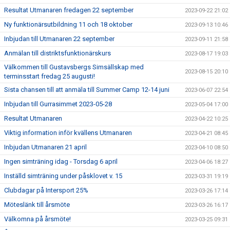
Resultat Utmanaren fredagen 22 september
2023-09-22 21:02
Ny funktionärsutbildning 11 och 18 oktober
2023-09-13 10:46
Inbjudan till Utmanaren 22 september
2023-09-11 21:58
Anmälan till distriktsfunktionärskurs
2023-08-17 19:03
Välkommen till Gustavsbergs Simsällskap med
2023-08-15 20:10
terminsstart fredag 25 augusti!
Sista chansen till att anmäla till Summer Camp 12-14 juni
2023-06-07 22:54
Inbjudan till Gurrasimmet 2023-05-28
2023-05-04 17:00
Resultat Utmanaren
2023-04-22 10:25
Viktig information inför kvällens Utmanaren
2023-04-21 08:45
Inbjudan Utmanaren 21 april
2023-04-10 08:50
Ingen simträning idag - Torsdag 6 april
2023-04-06 18:27
Inställd simträning under påsklovet v. 15
2023-03-31 19:19
Clubdagar på Intersport 25%
2023-03-26 17:14
Möteslänk till årsmöte
2023-03-26 16:17
Välkomna på årsmöte!
2023-03-25 09:31