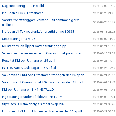
Dagens träning 2/10 inställd
2025-10-02 15:16
Inbjudan till GSS Utmanaren
2025-09-29 21:21
Vandra för ett tryggare Värmdö – tillsammans gör vi
2025-08-26 16:42
skillnad!
Inbjudan till Tävlingsfunktionärsutbildning i GSS!
2025-08-18 21:23
Sista träningarna VT25
2025-06-07 11:36
Nu startar vi en Öppet Vatten träningsgrupp!
2025-05-21 19:53
Vi behöver fler entrévärdar till Gurrasimmet på söndag
2025-05-13 21:09
Resultat KM och Utmanaren 25 april
2025-04-26 17:11
INTERSPORTS Clubdagar - 25% på allt!
2025-04-24 17:40
Välkomna till KM och Utmanaren fredagen den 25 april!
2025-04-21 20:37
Välkomna till Gurrasimmet 2025 söndagen den 18 maj!
2025-04-09 11:47
KM och Utmanaren 11/4 INSTÄLLD
2025-04-05 14:45
Inga träningar under påsklovet 14/4-21/4
2025-04-03 13:34
Styrelsen i Gustavsbergs Simsällskap 2025
2025-03-24 08:46
Inbjudan till KM och Utmanaren fredagen den 11 april!
2025-03-21 08:38