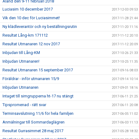
Åland den 9-11 februari 2018
Luciasim 10 december 2017
2017-12-03 09:53
Vik den 10 dec för Luciasimmet!
2017-11-28 21:44
Ny klädleverantör och ny beställningsrutin
2017-11-20 11:16
Resultat Lång-km 171112
2017-11-12 20:10
Resultat Utmanaren 12 nov 2017
2017-11-12 20:09
Inbjudan till Lång-KM
2017-10-26 21:33
Inbjudan Utmanaren!
2017-10-25 11:35
Resultat Utmanaren 15 september 2017
2017-09-16 08:03
Föräldrar - inför utmanaren 15/9
2017-09-14 10:14
Inbjudan Utmanaren
2017-09-01 18:16
Intaget till simgrupperna ht-17 nu stängt
2017-06-11 21:25
Tipspromenad - rätt svar
2017-06-11 20:08
Terminsavslutning 11/6 för hela familjen
2017-06-05 11:02
Anmälningar till Sommardaglägren
2017-06-03 11:13
Resultat Gurrasimmet 28 maj 2017
2017-05-28 18:32