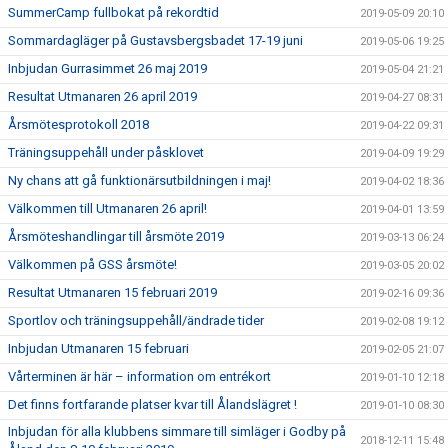
SummerCamp fullbokat på rekordtid
2019-05-09 20:10
Sommardagläger på Gustavsbergsbadet 17-19 juni
2019-05-06 19:25
Inbjudan Gurrasimmet 26 maj 2019
2019-05-04 21:21
Resultat Utmanaren 26 april 2019
2019-04-27 08:31
Årsmötesprotokoll 2018
2019-04-22 09:31
Träningsuppehåll under påsklovet
2019-04-09 19:29
Ny chans att gå funktionärsutbildningen i maj!
2019-04-02 18:36
Välkommen till Utmanaren 26 april!
2019-04-01 13:59
Årsmöteshandlingar till årsmöte 2019
2019-03-13 06:24
Välkommen på GSS årsmöte!
2019-03-05 20:02
Resultat Utmanaren 15 februari 2019
2019-02-16 09:36
Sportlov och träningsuppehåll/ändrade tider
2019-02-08 19:12
Inbjudan Utmanaren 15 februari
2019-02-05 21:07
Vårterminen är här – information om entrékort
2019-01-10 12:18
Det finns fortfarande platser kvar till Ålandslägret !
2019-01-10 08:30
Inbjudan för alla klubbens simmare till simläger i Godby på
2018-12-11 15:48