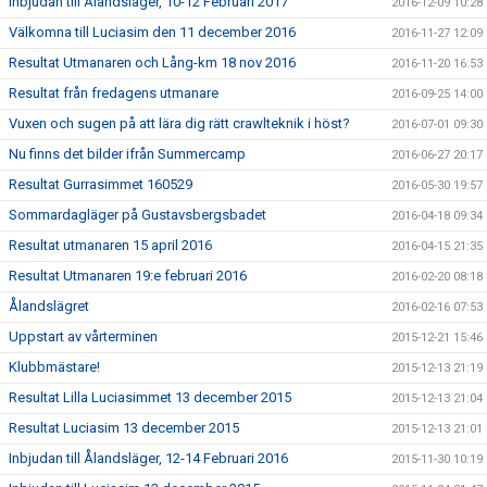
Inbjudan till Ålandsläger, 10-12 Februari 2017
2016-12-09 10:28
Välkomna till Luciasim den 11 december 2016
2016-11-27 12:09
Resultat Utmanaren och Lång-km 18 nov 2016
2016-11-20 16:53
Resultat från fredagens utmanare
2016-09-25 14:00
Vuxen och sugen på att lära dig rätt crawlteknik i höst?
2016-07-01 09:30
Nu finns det bilder ifrån Summercamp
2016-06-27 20:17
Resultat Gurrasimmet 160529
2016-05-30 19:57
Sommardagläger på Gustavsbergsbadet
2016-04-18 09:34
Resultat utmanaren 15 april 2016
2016-04-15 21:35
Resultat Utmanaren 19:e februari 2016
2016-02-20 08:18
Ålandslägret
2016-02-16 07:53
Uppstart av vårterminen
2015-12-21 15:46
Klubbmästare!
2015-12-13 21:19
Resultat Lilla Luciasimmet 13 december 2015
2015-12-13 21:04
Resultat Luciasim 13 december 2015
2015-12-13 21:01
Inbjudan till Ålandsläger, 12-14 Februari 2016
2015-11-30 10:19