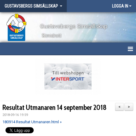
GUSTAVSBERGS SIMSÄLLSKAP
LOGGA IN
Gustavsbergs Simsällskap
Simidrott
HEM
NYHETER
OM KLUBBEN
TÄVLINGAR
Resultat Utmanaren 14 september 2018
<
>
LÄGER
2018-09-16 19:59
180914 Resultat Utmanaren.html »
WEBBSHOP