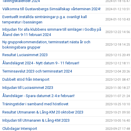
Tävlingskalender 2024
2024-01-18 16:47
Välkomna till Gustavsbergs Simsällskap vårterminen 2024!
2024-01-12 10:51
Eventuellt inställda simträningar p.g.a. ovanligt kall
2024-01-10 10:43
temperatur i bassängen
Inbjudan för alla klubbens simmare till simläger i Godby på
2023-12-22 14:56
Åland den 9-11 februari 2024
Ny grupprekommendation, terminsstart nästa år och
2023-12-18 14:25
bokningsbara grupper
Resultat Luciasimmet 2023
2023-12-15 20:49
Ålandslägret 2024 - Nytt datum 9 - 11 februari!
2023-12-12 18:11
Terminsavslut 2023 och terminsstart 2024
2023-12-04 20:26
Dubbelt stöd från Intersport
2023-12-01 08:47
Inbjudan till Luciasimmet 2023
2023-11-30 18:27
Ålandsläger - Spara datumet 2-4:e februari!
2023-11-07 21:24
Träningstider i samband med höstlovet
2023-10-25 10:10
Resultat Utmanaren & Lång-KM 20 oktober 2023
2023-10-21 09:50
Inbjudan till Utmanaren & Lång-KM 2023
2023-10-05 16:40
Clubdagar Intersport
2023-09-27 17:48