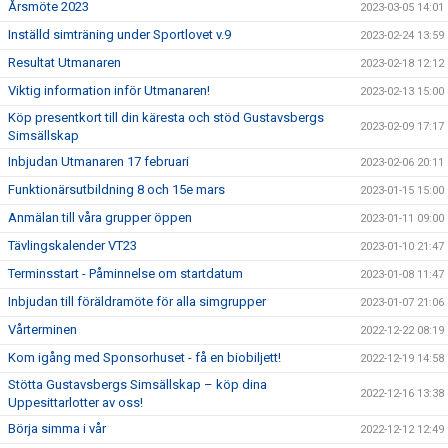
Årsmöte 2023
2023-03-05 14:01
Inställd simträning under Sportlovet v.9
2023-02-24 13:59
Resultat Utmanaren
2023-02-18 12:12
Viktig information inför Utmanaren!
2023-02-13 15:00
Köp presentkort till din käresta och stöd Gustavsbergs
2023-02-09 17:17
Simsällskap
Inbjudan Utmanaren 17 februari
2023-02-06 20:11
Funktionärsutbildning 8 och 15e mars
2023-01-15 15:00
Anmälan till våra grupper öppen
2023-01-11 09:00
Tävlingskalender VT23
2023-01-10 21:47
Terminsstart - Påminnelse om startdatum
2023-01-08 11:47
Inbjudan till föräldramöte för alla simgrupper
2023-01-07 21:06
Vårterminen
2022-12-22 08:19
Kom igång med Sponsorhuset - få en biobiljett!
2022-12-19 14:58
Stötta Gustavsbergs Simsällskap – köp dina
2022-12-16 13:38
Uppesittarlotter av oss!
Börja simma i vår
2022-12-12 12:49