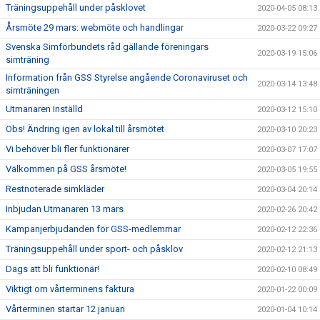
Träningsuppehåll under påsklovet
2020-04-05 08:13
Årsmöte 29 mars: webmöte och handlingar
2020-03-22 09:27
Svenska Simförbundets råd gällande föreningars
2020-03-19 15:06
simträning
Information från GSS Styrelse angående Coronaviruset och
2020-03-14 13:48
simträningen
Utmanaren Inställd
2020-03-12 15:10
Obs! Ändring igen av lokal till årsmötet
2020-03-10 20:23
Vi behöver bli fler funktionärer
2020-03-07 17:07
Välkommen på GSS årsmöte!
2020-03-05 19:55
Restnoterade simkläder
2020-03-04 20:14
Inbjudan Utmanaren 13 mars
2020-02-26 20:42
Kampanjerbjudanden för GSS-medlemmar
2020-02-12 22:36
Träningsuppehåll under sport- och påsklov
2020-02-12 21:13
Dags att bli funktionär!
2020-02-10 08:49
Viktigt om vårterminens faktura
2020-01-22 00:09
Vårterminen startar 12 januari
2020-01-04 10:14