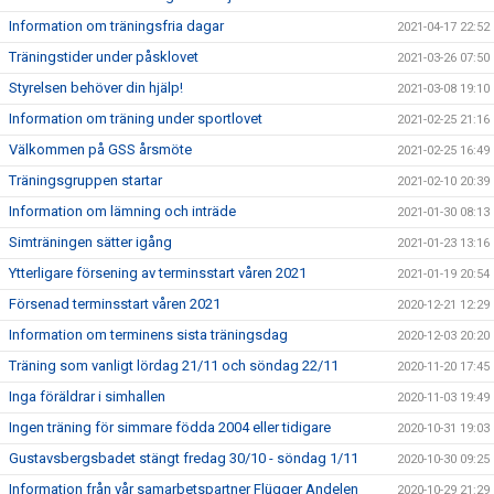
Information om träningsfria dagar
2021-04-17 22:52
Träningstider under påsklovet
2021-03-26 07:50
Styrelsen behöver din hjälp!
2021-03-08 19:10
Information om träning under sportlovet
2021-02-25 21:16
Välkommen på GSS årsmöte
2021-02-25 16:49
Träningsgruppen startar
2021-02-10 20:39
Information om lämning och inträde
2021-01-30 08:13
Simträningen sätter igång
2021-01-23 13:16
Ytterligare försening av terminsstart våren 2021
2021-01-19 20:54
Försenad terminsstart våren 2021
2020-12-21 12:29
Information om terminens sista träningsdag
2020-12-03 20:20
Träning som vanligt lördag 21/11 och söndag 22/11
2020-11-20 17:45
Inga föräldrar i simhallen
2020-11-03 19:49
Ingen träning för simmare födda 2004 eller tidigare
2020-10-31 19:03
Gustavsbergsbadet stängt fredag 30/10 - söndag 1/11
2020-10-30 09:25
Information från vår samarbetspartner Flügger Andelen
2020-10-29 21:29