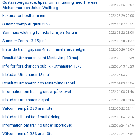
Gustavsbergsbadet tipsar om simträning med Therese
2022-07-25 10:07
Alshammar och Johan Wallberg
Faktura för höstterminen
2022-06-29 22:05
Summercamp Augusti 2022
2022-06-07 19:51
Sommaravslutning för hela familjen, 5e juni
2022-05-22 21:08
Summer Camp 13-15 juni
2022-05-20 21:37
Inställda träningspass Kristihimmelsfärdshelgen
2022-05-20 18:09
Resultat Utmanaren samt Minitävling 13 maj
2022-05-14 10:39
Info för föräldrar och publik - Utmanaren 13/5
2022-05-13 13:23
Inbjudan Utmanaren 13 maj!
2022-05-03 20:11
Resultat Utmanaren och Minitävling 8 april
2022-04-09 06:34
Information om träning under påsklovet
2022-04-08 21:46
Inbjudan Utmanaren 8 april!
2022-03-30 08:06
Välkommen på GSS årsmöte
2022-03-22 22:11
Inbjudan till funktionärsutbildning
2022-03-04 12:16
Information om träning under sportlovet
2022-02-24 19:16
Välkommen på GSS årsmöte
2022-02-24 18:54