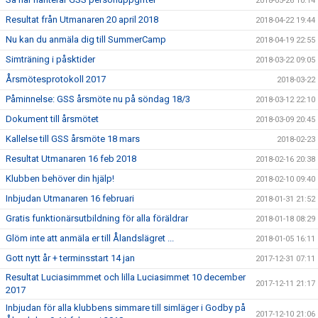
2018-05-26 10:14
Resultat från Utmanaren 20 april 2018
2018-04-22 19:44
Nu kan du anmäla dig till SummerCamp
2018-04-19 22:55
Simträning i påsktider
2018-03-22 09:05
Årsmötesprotokoll 2017
2018-03-22
Påminnelse: GSS årsmöte nu på söndag 18/3
2018-03-12 22:10
Dokument till årsmötet
2018-03-09 20:45
Kallelse till GSS årsmöte 18 mars
2018-02-23
Resultat Utmanaren 16 feb 2018
2018-02-16 20:38
Klubben behöver din hjälp!
2018-02-10 09:40
Inbjudan Utmanaren 16 februari
2018-01-31 21:52
Gratis funktionärsutbildning för alla föräldrar
2018-01-18 08:29
Glöm inte att anmäla er till Ålandslägret ...
2018-01-05 16:11
Gott nytt år + terminsstart 14 jan
2017-12-31 07:11
Resultat Luciasimmmet och lilla Luciasimmet 10 december
2017-12-11 21:17
2017
Inbjudan för alla klubbens simmare till simläger i Godby på
2017-12-10 21:06