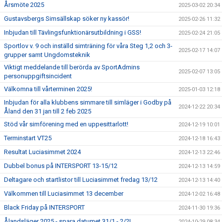
Årsmöte 2025
2025-03-02 20:34
Gustavsbergs Simsällskap söker ny kassör!
2025-02-26 11:32
Inbjudan till Tävlingsfunktionärsutbildning i GSS!
2025-02-24 21:05
Sportlov v. 9 och inställd simträning för våra Steg 1,2 och 3-
2025-02-17 14:07
grupper samt Ungdomsteknik
Viktigt meddelande till berörda av SportAdmins
2025-02-07 13:05
personuppgiftsincident
Välkomna till vårterminen 2025!
2025-01-03 12:18
Inbjudan för alla klubbens simmare till simläger i Godby på
2024-12-22 20:34
Åland den 31 jan till 2 feb 2025
Stöd vår simförening med en uppesittarlott!
2024-12-19 10:01
Terminstart VT25
2024-12-18 16:43
Resultat Luciasimmet 2024
2024-12-13 22:46
Dubbel bonus på INTERSPORT 13-15/12
2024-12-13 14:59
Deltagare och startlistor till Luciasimmet fredag 13/12
2024-12-13 14:40
Välkommen till Luciasimmet 13 december
2024-12-02 16:48
Black Friday på INTERSPORT
2024-11-30 19:36
Ålandsläger 2025 - spara datumet 31/1 - 2/2!
2024-10-29 08:34