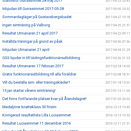
Startlistor Gurrasimmet 28 maj 2017
2017-05-23 20:43
Inbjudan till Gurrasimmet 2017-05-28
2017-05-05 23:32
Sommardagläger på Gustavsbergsbadet
2017-04-27 10:18
Ingen simträning på Valborg
2017-04-25 21:37
Resultat Utmanaren 21 april 2017
2017-04-22 09:17
Inställda träningar på grund av påsk
2017-04-06 07:56
Inbjudan Utmanaren 21 april
2017-04-04 21:29
GSS bjuder in till tävlingsfunktionärsutbildning
2017-02-26 21:53
Resultat Utmanaren 17 februari 2017
2017-02-18 14:03
Gratis funktionärsutbildning till alla föräldrar
2017-02-08 18:31
Vill du beställa sim- eller träningskläder?
2017-01-18 13:01
15 jan startar vårens simträning!
2017-01-14 11:04
Det finns fortfarande platser kvar på Ålandslägret!
2017-01-03 20:02
Medaljörer knatteklass 50 frisim
2016-12-13 19:45
Korrigerad resultatlista Lilla Luciasimmet
2016-12-13 19:33
Resultat Luciasimmet 11 december 2016
2016-12-11 21:31