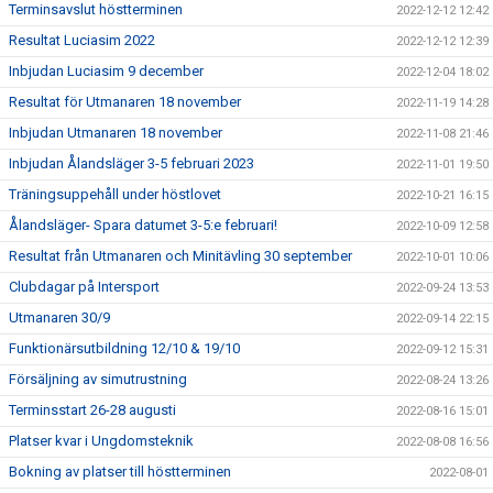
Terminsavslut höstterminen
2022-12-12 12:42
Resultat Luciasim 2022
2022-12-12 12:39
Inbjudan Luciasim 9 december
2022-12-04 18:02
Resultat för Utmanaren 18 november
2022-11-19 14:28
Inbjudan Utmanaren 18 november
2022-11-08 21:46
Inbjudan Ålandsläger 3-5 februari 2023
2022-11-01 19:50
Träningsuppehåll under höstlovet
2022-10-21 16:15
Ålandsläger- Spara datumet 3-5:e februari!
2022-10-09 12:58
Resultat från Utmanaren och Minitävling 30 september
2022-10-01 10:06
Clubdagar på Intersport
2022-09-24 13:53
Utmanaren 30/9
2022-09-14 22:15
Funktionärsutbildning 12/10 & 19/10
2022-09-12 15:31
Försäljning av simutrustning
2022-08-24 13:26
Terminsstart 26-28 augusti
2022-08-16 15:01
Platser kvar i Ungdomsteknik
2022-08-08 16:56
Bokning av platser till höstterminen
2022-08-01