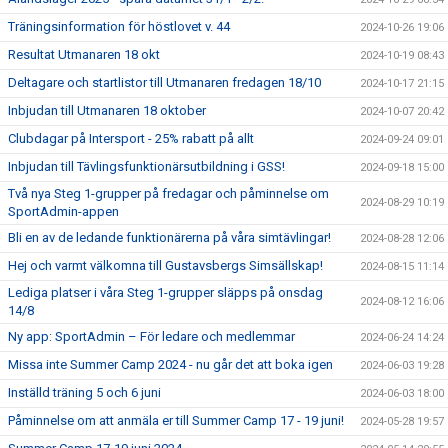
Träningsinformation för höstlovet v. 44
2024-10-26 19:06
Resultat Utmanaren 18 okt
2024-10-19 08:43
Deltagare och startlistor till Utmanaren fredagen 18/10
2024-10-17 21:15
Inbjudan till Utmanaren 18 oktober
2024-10-07 20:42
Clubdagar på Intersport - 25% rabatt på allt
2024-09-24 09:01
Inbjudan till Tävlingsfunktionärsutbildning i GSS!
2024-09-18 15:00
Två nya Steg 1-grupper på fredagar och påminnelse om
2024-08-29 10:19
SportAdmin-appen
Bli en av de ledande funktionärerna på våra simtävlingar!
2024-08-28 12:06
Hej och varmt välkomna till Gustavsbergs Simsällskap!
2024-08-15 11:14
Lediga platser i våra Steg 1-grupper släpps på onsdag
2024-08-12 16:06
14/8
Ny app: SportAdmin – För ledare och medlemmar
2024-06-24 14:24
Missa inte Summer Camp 2024 - nu går det att boka igen
2024-06-03 19:28
Inställd träning 5 och 6 juni
2024-06-03 18:00
Påminnelse om att anmäla er till Summer Camp 17 - 19 juni!
2024-05-28 19:57