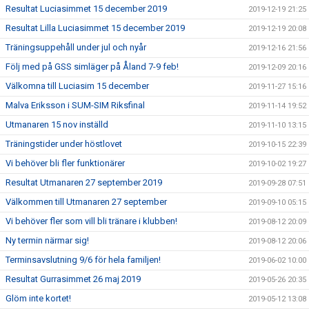
Resultat Luciasimmet 15 december 2019
2019-12-19 21:25
Resultat Lilla Luciasimmet 15 december 2019
2019-12-19 20:08
Träningsuppehåll under jul och nyår
2019-12-16 21:56
Följ med på GSS simläger på Åland 7-9 feb!
2019-12-09 20:16
Välkomna till Luciasim 15 december
2019-11-27 15:16
Malva Eriksson i SUM-SIM Riksfinal
2019-11-14 19:52
Utmanaren 15 nov inställd
2019-11-10 13:15
Träningstider under höstlovet
2019-10-15 22:39
Vi behöver bli fler funktionärer
2019-10-02 19:27
Resultat Utmanaren 27 september 2019
2019-09-28 07:51
Välkommen till Utmanaren 27 september
2019-09-10 05:15
Vi behöver fler som vill bli tränare i klubben!
2019-08-12 20:09
Ny termin närmar sig!
2019-08-12 20:06
Terminsavslutning 9/6 för hela familjen!
2019-06-02 10:00
Resultat Gurrasimmet 26 maj 2019
2019-05-26 20:35
Glöm inte kortet!
2019-05-12 13:08