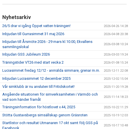
TRÄNINGSAVGIFTER
Nyhetsarkiv
26/5 drar vi igång Öppet vatten träningen!
2026-04-26 14:28
Inbjudan till Gurrasimmet 31 maj 2026
2026-04-08 20:38
Inbjudan till Årsmöte 2026 - 29 mars kl.10.00, Ekvallens
2026-03-08 10:24
sammlingslokal
Inbjudan GSS Jubileum 2026
2026-03-03 19:24
Träningstider VT26 med start vecka 2
2026-01-08 15:24
Luciasimmet fredag 12/12 - anmälda simmare, grenar m.m.
2025-12-11 22:08
Inbjudan Luciasimmet 12 december 2025
2025-12-02 15:04
Vår simklubb är nu ansluten till Fritidskortet!
2025-11-20 19:28
Angående situationen för simverksamheten i Värmdö och
2025-11-14 18:23
vad som händer framåt
Träningsinformation för höstlovet v.44, 2025
2025-10-22 11:29
Stötta Gustavsbergs simsällskap genom Gräsroten
2025-10-19 12:03
Startlistor och resultat Utmanaren 17 okt samt följ GSS på
2025-10-17 10:48
Facebook