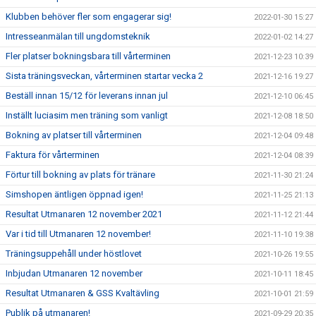
Klubben behöver fler som engagerar sig!
2022-01-30 15:27
Intresseanmälan till ungdomsteknik
2022-01-02 14:27
Fler platser bokningsbara till vårterminen
2021-12-23 10:39
Sista träningsveckan, vårterminen startar vecka 2
2021-12-16 19:27
Beställ innan 15/12 för leverans innan jul
2021-12-10 06:45
Inställt luciasim men träning som vanligt
2021-12-08 18:50
Bokning av platser till vårterminen
2021-12-04 09:48
Faktura för vårterminen
2021-12-04 08:39
Förtur till bokning av plats för tränare
2021-11-30 21:24
Simshopen äntligen öppnad igen!
2021-11-25 21:13
Resultat Utmanaren 12 november 2021
2021-11-12 21:44
Var i tid till Utmanaren 12 november!
2021-11-10 19:38
Träningsuppehåll under höstlovet
2021-10-26 19:55
Inbjudan Utmanaren 12 november
2021-10-11 18:45
Resultat Utmanaren & GSS Kvaltävling
2021-10-01 21:59
Publik på utmanaren!
2021-09-29 20:35