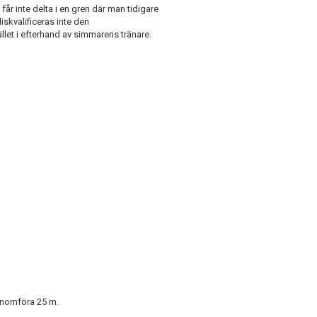
år inte delta i en gren där man tidigare
iskvalificeras inte den
llet i efterhand av simmarens tränare.
enomföra 25 m.