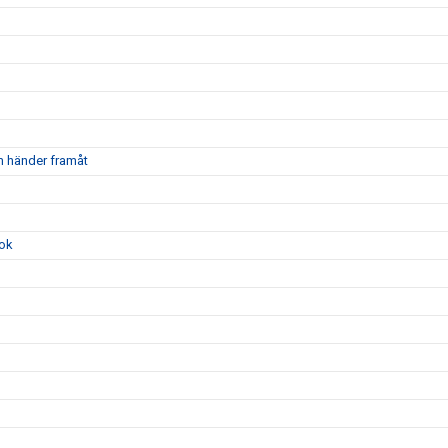
m händer framåt
ook