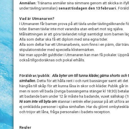
Anmälan:
Tränarna anmäler sina simmare genom att skicka in ifyl
under tävling/anmälan)
senast tisdagen den 13 februari.
Föräld
Vad är Utmanaren?
I Utmanaren får barnen prova på att tävla under tävlingsliknande fö
tider. Barnen tävlar inte mot varandra utan enbart mot sig själva.
Målsättningen är att göra tävlandet roligt samtidigt som barnen lägg
Alla som deltar ska få ett diplom med sina egna tider.
Alla som deltar har ett Utmanarbevis, som finns i en pärm, där t
stipulationstider med speciella klistermärken.
När man uppnått guldtider i Utmanaren kan man få pokaler. Uppnådd
också tillgodoräknas och pokal erhålls.
Föräldrar/publik:
Alla byter om till tunna kläder, gärna shorts och t-
simhallen.
Detta för att hålla rent i och runt bassänger samt att det 
hänglås till skåp för att kunna låsa in skor och kläder. Publik går in
men ni som vill bada (övriga bassängerna stänger kl 18:30) betala
att badande barn under 12 år måste ha badande, vuxet sällskap (18 
Ni som inte vill byta om
stannar i entrén eller passar på att utföra a
ej omklädda personer i själva simhallen. Har du glömt ombyteskläd
och tröjor att låna, fråga personalen i badets reception.
Regler