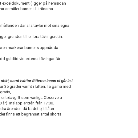
lt exceldokument (ligger på hemsidan
rar anmäler barnen till tränarna.
rhållanden där alla tävlar mot sina egna
er grunden till en bra tävlingsrutin.
ränaren markerar barnens uppnådda
 guldtid vid externa tävlingar får
shirt, samt tvättar fötterna innan ni går in i
är 35 grader varmt i luften.
Ta gärna med
 gratis,
r entréavgift som vanligt. Observera
år). Insläpp entrén från 17:00.
ndra ärenden då badet ej tillåter
er finns ett begränsat antal shorts