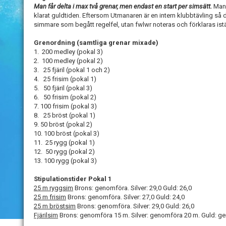
Man får delta i max två grenar, men endast en start per simsätt.
Man f
klarat guldtiden. Eftersom Utmanaren är en intern klubbtävling så d
simmare som begått regelfel, utan fwlwr noteras och förklaras istä
Grenordning (samtliga grenar mixade)
1. 200 medley (pokal 3)
2. 100 medley (pokal 2)
3. 25 fjäril (pokal 1 och 2)
4. 25 frisim (pokal 1)
5. 50 fjäril (pokal 3)
6. 50 frisim (pokal 2)
7. 100 frisim (pokal 3)
8. 25 bröst (pokal 1)
9. 50 bröst (pokal 2)
10. 100 bröst (pokal 3)
11. 25 rygg (pokal 1)
12. 50 rygg (pokal 2)
13. 100 rygg (pokal 3)
Stipulationstider Pokal 1
25 m ryggsim
Brons: genomföra. Silver: 29,0 Guld: 26,0
25 m frisim
Brons: genomföra. Silver: 27,0 Guld: 24,0
25 m bröstsim
Brons: genomföra. Silver: 29,0 Guld: 26,0
Fjärilsim
Brons: genomföra 15 m. Silver: genomföra 20 m. Guld: g