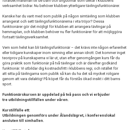
förälder/målsman till de barn och ungdomar som deltar i klubbens
TRÄNINGSAVGIFTER
verksamhet bidrar. Nu behöver klubben ytterligare tävlingsfunktionärer.
Kanske har du varit med som publik på någon simtävling som klubben
arrangerat och sett tävlingsfunktionärerna i vita tröjor? Dessa
funktionärer gör det möjligt för klubben att arrangera tävlingar på
hemmaplan, och klubben behöver nu fler funktionärer för att möjliggöra
fortsatt tävlingsverksamhet.
Vem som helst kan bli tävlingsfunktionär – det krävs inte någon erfarenhet
eller tidigare kunskaper inom simning eller annan idrott. Det kommer inget
teoriprov på kunskaperna vi lär ut, utan efter genomgången kurs får du
göra praktik som funktionär på två tävlingar och är därefter godkänd
funktionär. Vi utbildar dig kostnadsfritt i klubbens regi, och istället för
att sitta på tävlingarna som publik så kan du ha det så mycket roligare
genom att vara delaktig! På köpet får du förstås ökad insikt i ditt barns
sport.
Funktionärskursen är uppdelad på två pass och vi erbjuder
tre
utbildningstillfällen under våren.
Kurstillfälle ett:
Utbildningen genomförs under Ålandslägret, i konferenslokal
ansluten till simhallen.