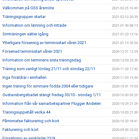
Välkommen på GSS årsmöte
2021-02-25 16:49
Träningsgruppen startar
2021-02-10 20:39
Information om lämning och inträde
2021-01-30 08:13
Simträningen sätter igång
2021-01-23 13:16
Ytterligare försening av terminsstart våren 2021
2021-01-19 20:54
Försenad terminsstart våren 2021
2020-12-21 12:29
Information om terminens sista träningsdag
2020-12-03 20:20
Träning som vanligt lördag 21/11 och söndag 22/11
2020-11-20 17:45
Inga föräldrar i simhallen
2020-11-03 19:49
Ingen träning för simmare födda 2004 eller tidigare
2020-10-31 19:03
Gustavsbergsbadet stängt fredag 30/10 - söndag 1/11
2020-10-30 09:25
Information från vår samarbetspartner Flügger Andelen
2020-10-29 21:29
Träningsuppehåll vecka 44
2020-10-20 21:30
Påminnelse fakturering och kort
2020-10-20 18:41
Fakturering och kort
2020-09-30 23:03
Försäljning av simkläder 23/9
2020-09-17 21:50