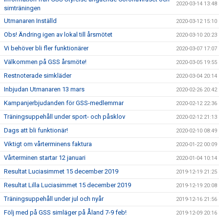
2020-03-14 13:48
simträningen
Utmanaren Inställd
2020-03-12 15:10
Obs! Ändring igen av lokal till årsmötet
2020-03-10 20:23
Vi behöver bli fler funktionärer
2020-03-07 17:07
Välkommen på GSS årsmöte!
2020-03-05 19:55
Restnoterade simkläder
2020-03-04 20:14
Inbjudan Utmanaren 13 mars
2020-02-26 20:42
Kampanjerbjudanden för GSS-medlemmar
2020-02-12 22:36
Träningsuppehåll under sport- och påsklov
2020-02-12 21:13
Dags att bli funktionär!
2020-02-10 08:49
Viktigt om vårterminens faktura
2020-01-22 00:09
Vårterminen startar 12 januari
2020-01-04 10:14
Resultat Luciasimmet 15 december 2019
2019-12-19 21:25
Resultat Lilla Luciasimmet 15 december 2019
2019-12-19 20:08
Träningsuppehåll under jul och nyår
2019-12-16 21:56
Följ med på GSS simläger på Åland 7-9 feb!
2019-12-09 20:16