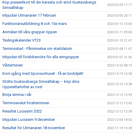
Köp presentkort till din käresta och stöd Gustavsbergs
2023-02-09 17:17
Simsällskap
Inbjudan Utmanaren 17 februari
2023-02-06 20:11
Funktionärsutbildning 8 och 15e mars
2023-01-15 15:00
Anmälan till våra grupper öppen
2023-01-11 09:00
Tävlingskalender VT23
2023-01-10 21:47
Terminsstart - Påminnelse om startdatum
2023-01-08 11:47
Inbjudan till föräldramöte för alla simgrupper
2023-01-07 21:06
Vårterminen
2022-12-22 08:19
Kom igång med Sponsorhuset - få en biobiljett!
2022-12-19 14:58
Stötta Gustavsbergs Simsällskap – köp dina
2022-12-16 13:38
Uppesittarlotter av oss!
Börja simma i vår
2022-12-12 12:49
Terminsavslut höstterminen
2022-12-12 12:42
Resultat Luciasim 2022
2022-12-12 12:39
Inbjudan Luciasim 9 december
2022-12-04 18:02
Resultat för Utmanaren 18 november
2022-11-19 14:28