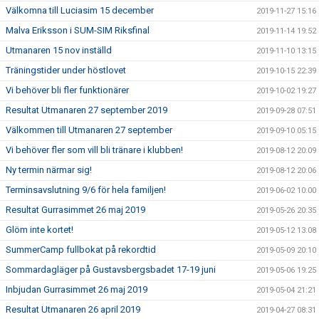
Välkomna till Luciasim 15 december
2019-11-27 15:16
Malva Eriksson i SUM-SIM Riksfinal
2019-11-14 19:52
Utmanaren 15 nov inställd
2019-11-10 13:15
Träningstider under höstlovet
2019-10-15 22:39
Vi behöver bli fler funktionärer
2019-10-02 19:27
Resultat Utmanaren 27 september 2019
2019-09-28 07:51
Välkommen till Utmanaren 27 september
2019-09-10 05:15
Vi behöver fler som vill bli tränare i klubben!
2019-08-12 20:09
Ny termin närmar sig!
2019-08-12 20:06
Terminsavslutning 9/6 för hela familjen!
2019-06-02 10:00
Resultat Gurrasimmet 26 maj 2019
2019-05-26 20:35
Glöm inte kortet!
2019-05-12 13:08
SummerCamp fullbokat på rekordtid
2019-05-09 20:10
Sommardagläger på Gustavsbergsbadet 17-19 juni
2019-05-06 19:25
Inbjudan Gurrasimmet 26 maj 2019
2019-05-04 21:21
Resultat Utmanaren 26 april 2019
2019-04-27 08:31