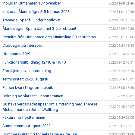
Inbjudan Utmanaren 18 november
2022-11-08 21:46
Inbjudan Ålandsläger 3-5 februari 2023
2022-11-01 19:50
Träningsuppehåll under höstlovet
2022-10-21 16:15
Ålandsläger- Spara datumet 3-5:e februari!
2022-10-09 12:58
Resultat från Utmanaren och Minitävling 30 september
2022-10-01 10:06
Clubdagar på Intersport
2022-09-24 13:53
Utmanaren 30/9
2022-09-14 22:15
Funktionärsutbildning 12/10 & 19/10
2022-09-12 15:31
Försäljning av simutrustning
2022-08-24 13:26
Terminsstart 26-28 augusti
2022-08-16 15:01
Platser kvar i Ungdomsteknik
2022-08-08 16:56
Bokning av platser till höstterminen
2022-08-01
Gustavsbergsbadet tipsar om simträning med Therese
2022-07-25 10:07
Alshammar och Johan Wallberg
Faktura för höstterminen
2022-06-29 22:05
Summercamp Augusti 2022
2022-06-07 19:51
Sommaravslutning för hela familjen, 5e juni
2022-05-22 21:08