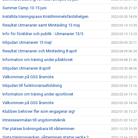
Summer Camp 13-15 juni
2022-05-20 21:37
Inställda träningspass Kristihimmelsfärdshelgen
2022-05-20 18:09
Resultat Utmanaren samt Minitävling 13 maj
2022-05-14 10:39
Info för föräldrar och publik - Utmanaren 13/5
2022-05-13 13:23
Inbjudan Utmanaren 13 maj!
2022-05-03 20:11
Resultat Utmanaren och Minitävling 8 april
2022-04-09 06:34
Information om träning under påsklovet
2022-04-08 21:46
Inbjudan Utmanaren 8 april!
2022-03-30 08:06
Välkommen på GSS årsmöte
2022-03-22 22:11
Inbjudan till funktionärsutbildning
2022-03-04 12:16
Information om träning under sportlovet
2022-02-24 19:16
Välkommen på GSS årsmöte
2022-02-24 18:54
Klubben behöver fler som engagerar sig!
2022-01-30 15:27
Intresseanmälan till ungdomsteknik
2022-01-02 14:27
Fler platser bokningsbara till vårterminen
2021-12-23 10:39
Sista träningsveckan, vårterminen startar vecka 2
2021-12-16 19:27