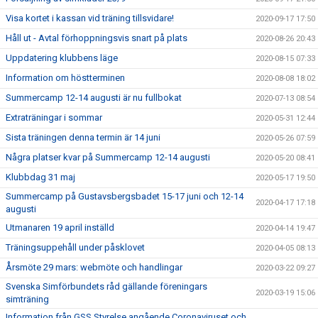
Visa kortet i kassan vid träning tillsvidare!
2020-09-17 17:50
Håll ut - Avtal förhoppningsvis snart på plats
2020-08-26 20:43
Uppdatering klubbens läge
2020-08-15 07:33
Information om höstterminen
2020-08-08 18:02
Summercamp 12-14 augusti är nu fullbokat
2020-07-13 08:54
Extraträningar i sommar
2020-05-31 12:44
Sista träningen denna termin är 14 juni
2020-05-26 07:59
Några platser kvar på Summercamp 12-14 augusti
2020-05-20 08:41
Klubbdag 31 maj
2020-05-17 19:50
Summercamp på Gustavsbergsbadet 15-17 juni och 12-14
2020-04-17 17:18
augusti
Utmanaren 19 april inställd
2020-04-14 19:47
Träningsuppehåll under påsklovet
2020-04-05 08:13
Årsmöte 29 mars: webmöte och handlingar
2020-03-22 09:27
Svenska Simförbundets råd gällande föreningars
2020-03-19 15:06
simträning
Information från GSS Styrelse angående Coronaviruset och