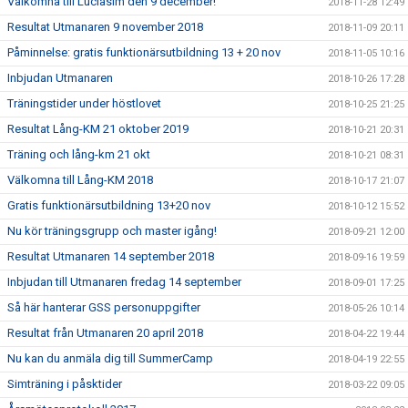
Välkomna till Luciasim den 9 december!
2018-11-28 12:49
Resultat Utmanaren 9 november 2018
2018-11-09 20:11
Påminnelse: gratis funktionärsutbildning 13 + 20 nov
2018-11-05 10:16
Inbjudan Utmanaren
2018-10-26 17:28
Träningstider under höstlovet
2018-10-25 21:25
Resultat Lång-KM 21 oktober 2019
2018-10-21 20:31
Träning och lång-km 21 okt
2018-10-21 08:31
Välkomna till Lång-KM 2018
2018-10-17 21:07
Gratis funktionärsutbildning 13+20 nov
2018-10-12 15:52
Nu kör träningsgrupp och master igång!
2018-09-21 12:00
Resultat Utmanaren 14 september 2018
2018-09-16 19:59
Inbjudan till Utmanaren fredag 14 september
2018-09-01 17:25
Så här hanterar GSS personuppgifter
2018-05-26 10:14
Resultat från Utmanaren 20 april 2018
2018-04-22 19:44
Nu kan du anmäla dig till SummerCamp
2018-04-19 22:55
Simträning i påsktider
2018-03-22 09:05