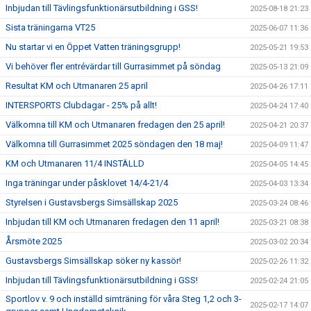
Inbjudan till Tävlingsfunktionärsutbildning i GSS!
2025-08-18 21:23
Sista träningarna VT25
2025-06-07 11:36
Nu startar vi en Öppet Vatten träningsgrupp!
2025-05-21 19:53
Vi behöver fler entrévärdar till Gurrasimmet på söndag
2025-05-13 21:09
Resultat KM och Utmanaren 25 april
2025-04-26 17:11
INTERSPORTS Clubdagar - 25% på allt!
2025-04-24 17:40
Välkomna till KM och Utmanaren fredagen den 25 april!
2025-04-21 20:37
Välkomna till Gurrasimmet 2025 söndagen den 18 maj!
2025-04-09 11:47
KM och Utmanaren 11/4 INSTÄLLD
2025-04-05 14:45
Inga träningar under påsklovet 14/4-21/4
2025-04-03 13:34
Styrelsen i Gustavsbergs Simsällskap 2025
2025-03-24 08:46
Inbjudan till KM och Utmanaren fredagen den 11 april!
2025-03-21 08:38
Årsmöte 2025
2025-03-02 20:34
Gustavsbergs Simsällskap söker ny kassör!
2025-02-26 11:32
Inbjudan till Tävlingsfunktionärsutbildning i GSS!
2025-02-24 21:05
Sportlov v. 9 och inställd simträning för våra Steg 1,2 och 3-
2025-02-17 14:07