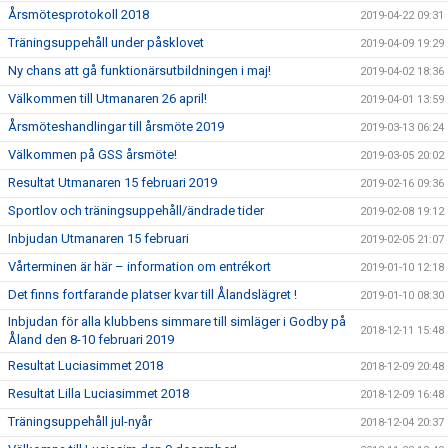
Årsmötesprotokoll 2018
2019-04-22 09:31
Träningsuppehåll under påsklovet
2019-04-09 19:29
Ny chans att gå funktionärsutbildningen i maj!
2019-04-02 18:36
Välkommen till Utmanaren 26 april!
2019-04-01 13:59
Årsmöteshandlingar till årsmöte 2019
2019-03-13 06:24
Välkommen på GSS årsmöte!
2019-03-05 20:02
Resultat Utmanaren 15 februari 2019
2019-02-16 09:36
Sportlov och träningsuppehåll/ändrade tider
2019-02-08 19:12
Inbjudan Utmanaren 15 februari
2019-02-05 21:07
Vårterminen är här – information om entrékort
2019-01-10 12:18
Det finns fortfarande platser kvar till Ålandslägret !
2019-01-10 08:30
Inbjudan för alla klubbens simmare till simläger i Godby på
2018-12-11 15:48
Åland den 8-10 februari 2019
Resultat Luciasimmet 2018
2018-12-09 20:48
Resultat Lilla Luciasimmet 2018
2018-12-09 16:48
Träningsuppehåll jul-nyår
2018-12-04 20:37