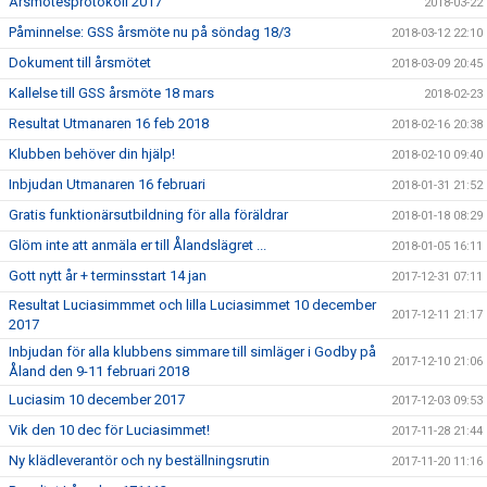
Årsmötesprotokoll 2017
2018-03-22
Påminnelse: GSS årsmöte nu på söndag 18/3
2018-03-12 22:10
Dokument till årsmötet
2018-03-09 20:45
Kallelse till GSS årsmöte 18 mars
2018-02-23
Resultat Utmanaren 16 feb 2018
2018-02-16 20:38
Klubben behöver din hjälp!
2018-02-10 09:40
Inbjudan Utmanaren 16 februari
2018-01-31 21:52
Gratis funktionärsutbildning för alla föräldrar
2018-01-18 08:29
Glöm inte att anmäla er till Ålandslägret ...
2018-01-05 16:11
Gott nytt år + terminsstart 14 jan
2017-12-31 07:11
Resultat Luciasimmmet och lilla Luciasimmet 10 december
2017-12-11 21:17
2017
Inbjudan för alla klubbens simmare till simläger i Godby på
2017-12-10 21:06
Åland den 9-11 februari 2018
Luciasim 10 december 2017
2017-12-03 09:53
Vik den 10 dec för Luciasimmet!
2017-11-28 21:44
Ny klädleverantör och ny beställningsrutin
2017-11-20 11:16