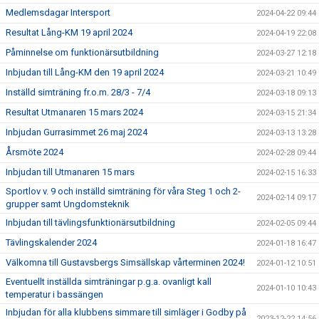
Medlemsdagar Intersport
2024-04-22 09:44
Resultat Lång-KM 19 april 2024
2024-04-19 22:08
Påminnelse om funktionärsutbildning
2024-03-27 12:18
Inbjudan till Lång-KM den 19 april 2024
2024-03-21 10:49
Inställd simträning fr.o.m. 28/3 - 7/4
2024-03-18 09:13
Resultat Utmanaren 15 mars 2024
2024-03-15 21:34
Inbjudan Gurrasimmet 26 maj 2024
2024-03-13 13:28
Årsmöte 2024
2024-02-28 09:44
Inbjudan till Utmanaren 15 mars
2024-02-15 16:33
Sportlov v. 9 och inställd simträning för våra Steg 1 och 2-
2024-02-14 09:17
grupper samt Ungdomsteknik
Inbjudan till tävlingsfunktionärsutbildning
2024-02-05 09:44
Tävlingskalender 2024
2024-01-18 16:47
Välkomna till Gustavsbergs Simsällskap vårterminen 2024!
2024-01-12 10:51
Eventuellt inställda simträningar p.g.a. ovanligt kall
2024-01-10 10:43
temperatur i bassängen
Inbjudan för alla klubbens simmare till simläger i Godby på
2023-12-22 14:56