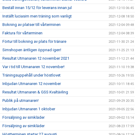
Beställ innan 15/12 för leverans innan jul
2021-12-10 06:45
Inställt luciasim men träning som vanligt
2021-12-08 18:50
Bokning av platser till vårterminen
2021-12-04 09:48
Faktura för vårterminen
2021-12-04 08:39
Förtur till bokning av plats för tränare
2021-11-30 21:24
Simshopen äntligen öppnad igen!
2021-11-25 21:13
Resultat Utmanaren 12 november 2021
2021-11-12 21:44
Var i tid till Utmanaren 12 november!
2021-11-10 19:38
Träningsuppehåll under höstlovet
2021-10-26 19:55
Inbjudan Utmanaren 12 november
2021-10-11 18:45
Resultat Utmanaren & GSS Kvaltävling
2021-10-01 21:59
Publik på utmanaren!
2021-09-29 20:35
Inbjudan Utmanaren 1 oktober
2021-09-05 22:56
Försäljning av simkläder
2021-09-02 15:14
Försäljning av simkläder
2021-08-23 17:59
Höstterminen startar 27 augusti
2021-08-16 17:14