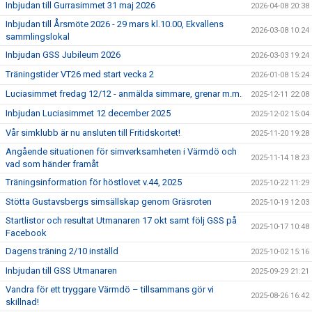
Inbjudan till Gurrasimmet 31 maj 2026
2026-04-08 20:38
Inbjudan till Årsmöte 2026 - 29 mars kl.10.00, Ekvallens
2026-03-08 10:24
sammlingslokal
Inbjudan GSS Jubileum 2026
2026-03-03 19:24
Träningstider VT26 med start vecka 2
2026-01-08 15:24
Luciasimmet fredag 12/12 - anmälda simmare, grenar m.m.
2025-12-11 22:08
Inbjudan Luciasimmet 12 december 2025
2025-12-02 15:04
Vår simklubb är nu ansluten till Fritidskortet!
2025-11-20 19:28
Angående situationen för simverksamheten i Värmdö och
2025-11-14 18:23
vad som händer framåt
Träningsinformation för höstlovet v.44, 2025
2025-10-22 11:29
Stötta Gustavsbergs simsällskap genom Gräsroten
2025-10-19 12:03
Startlistor och resultat Utmanaren 17 okt samt följ GSS på
2025-10-17 10:48
Facebook
Dagens träning 2/10 inställd
2025-10-02 15:16
Inbjudan till GSS Utmanaren
2025-09-29 21:21
Vandra för ett tryggare Värmdö – tillsammans gör vi
2025-08-26 16:42
skillnad!