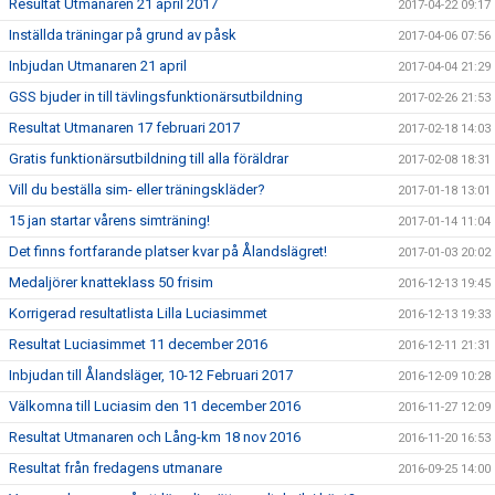
Resultat Utmanaren 21 april 2017
2017-04-22 09:17
Inställda träningar på grund av påsk
2017-04-06 07:56
Inbjudan Utmanaren 21 april
2017-04-04 21:29
GSS bjuder in till tävlingsfunktionärsutbildning
2017-02-26 21:53
Resultat Utmanaren 17 februari 2017
2017-02-18 14:03
Gratis funktionärsutbildning till alla föräldrar
2017-02-08 18:31
Vill du beställa sim- eller träningskläder?
2017-01-18 13:01
15 jan startar vårens simträning!
2017-01-14 11:04
Det finns fortfarande platser kvar på Ålandslägret!
2017-01-03 20:02
Medaljörer knatteklass 50 frisim
2016-12-13 19:45
Korrigerad resultatlista Lilla Luciasimmet
2016-12-13 19:33
Resultat Luciasimmet 11 december 2016
2016-12-11 21:31
Inbjudan till Ålandsläger, 10-12 Februari 2017
2016-12-09 10:28
Välkomna till Luciasim den 11 december 2016
2016-11-27 12:09
Resultat Utmanaren och Lång-km 18 nov 2016
2016-11-20 16:53
Resultat från fredagens utmanare
2016-09-25 14:00