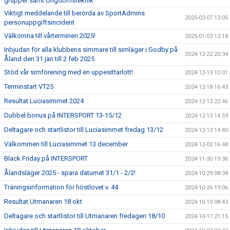
grupper samt Ungdomsteknik
Viktigt meddelande till berörda av SportAdmins
2025-02-07 13:05
personuppgiftsincident
Välkomna till vårterminen 2025!
2025-01-03 12:18
Inbjudan för alla klubbens simmare till simläger i Godby på
2024-12-22 20:34
Åland den 31 jan till 2 feb 2025
Stöd vår simförening med en uppesittarlott!
2024-12-19 10:01
Terminstart VT25
2024-12-18 16:43
Resultat Luciasimmet 2024
2024-12-13 22:46
Dubbel bonus på INTERSPORT 13-15/12
2024-12-13 14:59
Deltagare och startlistor till Luciasimmet fredag 13/12
2024-12-13 14:40
Välkommen till Luciasimmet 13 december
2024-12-02 16:48
Black Friday på INTERSPORT
2024-11-30 19:36
Ålandsläger 2025 - spara datumet 31/1 - 2/2!
2024-10-29 08:34
Träningsinformation för höstlovet v. 44
2024-10-26 19:06
Resultat Utmanaren 18 okt
2024-10-19 08:43
Deltagare och startlistor till Utmanaren fredagen 18/10
2024-10-17 21:15