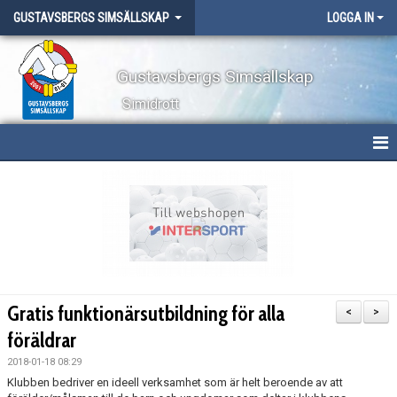
GUSTAVSBERGS SIMSÄLLSKAP
LOGGA IN
Gustavsbergs Simsällskap
Simidrott
HEM
NYHETER
OM KLUBBEN
TÄVLINGAR
Gratis funktionärsutbildning för alla
<
>
LÄGER
föräldrar
2018-01-18 08:29
WEBBSHOP
Klubben bedriver en ideell verksamhet som är helt beroende av att