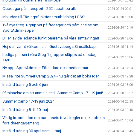
Inbjudan till Utmanaren 18 oktober
2024-10-07 20:42
Clubdagar på Intersport - 25% rabatt på allt
2024-09-24 09:01
Inbjudan till Tävlingsfunktionärsutbildning i GSS!
2024-09-18 15:00
Två nya Steg 1-grupper på fredagar och påminnelse om
2024-08-29 10:19
SportAdmin-appen
Bli en av de ledande funktionärerna på våra simtävlingar!
2024-08-28 12:06
Hej och varmt välkomna till Gustavsbergs Simsällskap!
2024-08-15 11:14
Lediga platser i våra Steg 1-grupper släpps på onsdag
2024-08-12 16:06
14/8
Ny app: SportAdmin – För ledare och medlemmar
2024-06-24 14:24
Missa inte Summer Camp 2024 - nu går det att boka igen
2024-06-03 19:28
Inställd träning 5 och 6 juni
2024-06-03 18:00
Påminnelse om att anmäla er till Summer Camp 17 - 19 juni!
2024-05-28 19:57
Summer Camp 17-19 juni 2024
2024-05-14 20:55
Inställd träning 8 till 10 maj
2024-05-03 19:45
Viktig information om badhusets trivselregler och klubbens
2024-05-01 16:04
föräldraengagemang
Inställd träning 30 april samt 1 maj
2024-04-24 18:45