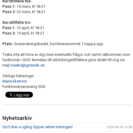
Kurstillfälle två:
Pass 1:
15 mars, kl 18-21
Pass 2:
22 mars, kl 18-21
Kurstillfälle tre:
Pass 1:
12 april, kl 18-21
Pass 2:
19 april, kl 18-21
Plats:
Gustavsbergsbadet, konferensrummet 1 trappa upp
Tveka inte att höra av dig med eventuella frågor och varmt välkommen som
funktionär i GSS! Anmälan till utbildningstillfällena görs direkt till mig via
mejl
maeks@gssweb.se
.
Vänliga hälsningar
Maria Ekström
Funktionärsansvarig GSS
Nyhetsarkiv
26/5 drar vi igång Öppet vatten träningen!
2026-04-26 14:28