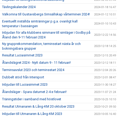
Tävlingskalender 2024
2024-01-18 16:47
Välkomna till Gustavsbergs Simsällskap vårterminen 2024!
2024-01-12 10:51
Eventuellt inställda simträningar p.g.a. ovanligt kall
2024-01-10 10:43
temperatur i bassängen
Inbjudan för alla klubbens simmare till simläger i Godby på
2023-12-22 14:56
Åland den 9-11 februari 2024
Ny grupprekommendation, terminsstart nästa år och
2023-12-18 14:25
bokningsbara grupper
Resultat Luciasimmet 2023
2023-12-15 20:49
Ålandslägret 2024 - Nytt datum 9 - 11 februari!
2023-12-12 18:11
Terminsavslut 2023 och terminsstart 2024
2023-12-04 20:26
Dubbelt stöd från Intersport
2023-12-01 08:47
Inbjudan till Luciasimmet 2023
2023-11-30 18:27
Ålandsläger - Spara datumet 2-4:e februari!
2023-11-07 21:24
Träningstider i samband med höstlovet
2023-10-25 10:10
Resultat Utmanaren & Lång-KM 20 oktober 2023
2023-10-21 09:50
Inbjudan till Utmanaren & Lång-KM 2023
2023-10-05 16:40