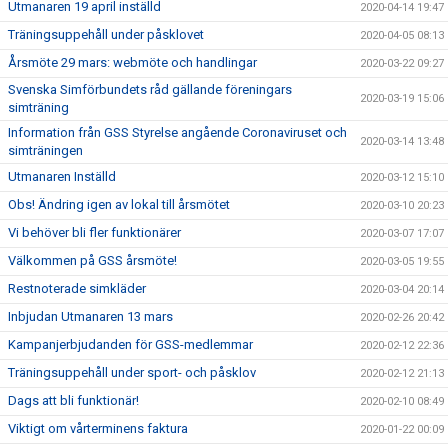
Utmanaren 19 april inställd
2020-04-14 19:47
Träningsuppehåll under påsklovet
2020-04-05 08:13
Årsmöte 29 mars: webmöte och handlingar
2020-03-22 09:27
Svenska Simförbundets råd gällande föreningars
2020-03-19 15:06
simträning
Information från GSS Styrelse angående Coronaviruset och
2020-03-14 13:48
simträningen
Utmanaren Inställd
2020-03-12 15:10
Obs! Ändring igen av lokal till årsmötet
2020-03-10 20:23
Vi behöver bli fler funktionärer
2020-03-07 17:07
Välkommen på GSS årsmöte!
2020-03-05 19:55
Restnoterade simkläder
2020-03-04 20:14
Inbjudan Utmanaren 13 mars
2020-02-26 20:42
Kampanjerbjudanden för GSS-medlemmar
2020-02-12 22:36
Träningsuppehåll under sport- och påsklov
2020-02-12 21:13
Dags att bli funktionär!
2020-02-10 08:49
Viktigt om vårterminens faktura
2020-01-22 00:09