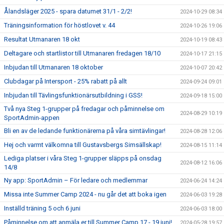
Ålandsläger 2025 - spara datumet 31/1 - 2/2!
2024-10-29 08:34
Träningsinformation för höstlovet v. 44
2024-10-26 19:06
Resultat Utmanaren 18 okt
2024-10-19 08:43
Deltagare och startlistor till Utmanaren fredagen 18/10
2024-10-17 21:15
Inbjudan till Utmanaren 18 oktober
2024-10-07 20:42
Clubdagar på Intersport - 25% rabatt på allt
2024-09-24 09:01
Inbjudan till Tävlingsfunktionärsutbildning i GSS!
2024-09-18 15:00
Två nya Steg 1-grupper på fredagar och påminnelse om
2024-08-29 10:19
SportAdmin-appen
Bli en av de ledande funktionärerna på våra simtävlingar!
2024-08-28 12:06
Hej och varmt välkomna till Gustavsbergs Simsällskap!
2024-08-15 11:14
Lediga platser i våra Steg 1-grupper släpps på onsdag
2024-08-12 16:06
14/8
Ny app: SportAdmin – För ledare och medlemmar
2024-06-24 14:24
Missa inte Summer Camp 2024 - nu går det att boka igen
2024-06-03 19:28
Inställd träning 5 och 6 juni
2024-06-03 18:00
Påminnelse om att anmäla er till Summer Camp 17 - 19 juni!
2024-05-28 19:57