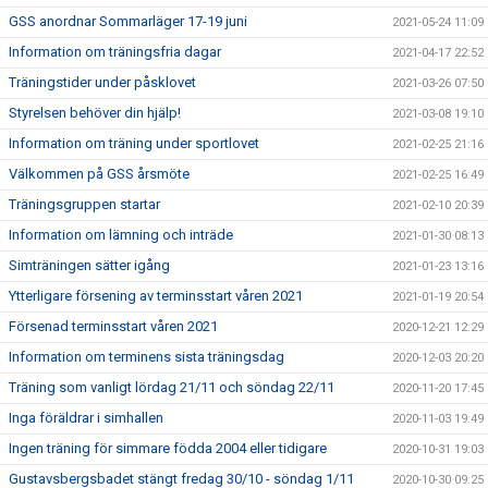
GSS anordnar Sommarläger 17-19 juni
2021-05-24 11:09
Information om träningsfria dagar
2021-04-17 22:52
Träningstider under påsklovet
2021-03-26 07:50
Styrelsen behöver din hjälp!
2021-03-08 19:10
Information om träning under sportlovet
2021-02-25 21:16
Välkommen på GSS årsmöte
2021-02-25 16:49
Träningsgruppen startar
2021-02-10 20:39
Information om lämning och inträde
2021-01-30 08:13
Simträningen sätter igång
2021-01-23 13:16
Ytterligare försening av terminsstart våren 2021
2021-01-19 20:54
Försenad terminsstart våren 2021
2020-12-21 12:29
Information om terminens sista träningsdag
2020-12-03 20:20
Träning som vanligt lördag 21/11 och söndag 22/11
2020-11-20 17:45
Inga föräldrar i simhallen
2020-11-03 19:49
Ingen träning för simmare födda 2004 eller tidigare
2020-10-31 19:03
Gustavsbergsbadet stängt fredag 30/10 - söndag 1/11
2020-10-30 09:25