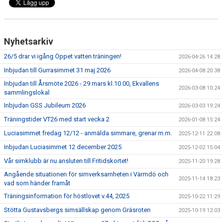
Nyhetsarkiv
26/5 drar vi igång Öppet vatten träningen!
2026-04-26 14:28
Inbjudan till Gurrasimmet 31 maj 2026
2026-04-08 20:38
Inbjudan till Årsmöte 2026 - 29 mars kl.10.00, Ekvallens
2026-03-08 10:24
sammlingslokal
Inbjudan GSS Jubileum 2026
2026-03-03 19:24
Träningstider VT26 med start vecka 2
2026-01-08 15:24
Luciasimmet fredag 12/12 - anmälda simmare, grenar m.m.
2025-12-11 22:08
Inbjudan Luciasimmet 12 december 2025
2025-12-02 15:04
Vår simklubb är nu ansluten till Fritidskortet!
2025-11-20 19:28
Angående situationen för simverksamheten i Värmdö och
2025-11-14 18:23
vad som händer framåt
Träningsinformation för höstlovet v.44, 2025
2025-10-22 11:29
Stötta Gustavsbergs simsällskap genom Gräsroten
2025-10-19 12:03