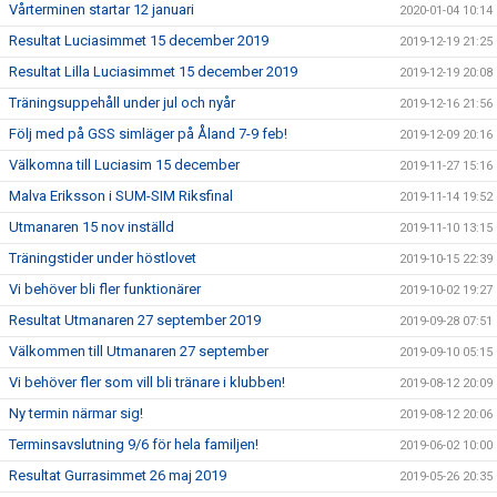
Vårterminen startar 12 januari
2020-01-04 10:14
Resultat Luciasimmet 15 december 2019
2019-12-19 21:25
Resultat Lilla Luciasimmet 15 december 2019
2019-12-19 20:08
Träningsuppehåll under jul och nyår
2019-12-16 21:56
Följ med på GSS simläger på Åland 7-9 feb!
2019-12-09 20:16
Välkomna till Luciasim 15 december
2019-11-27 15:16
Malva Eriksson i SUM-SIM Riksfinal
2019-11-14 19:52
Utmanaren 15 nov inställd
2019-11-10 13:15
Träningstider under höstlovet
2019-10-15 22:39
Vi behöver bli fler funktionärer
2019-10-02 19:27
Resultat Utmanaren 27 september 2019
2019-09-28 07:51
Välkommen till Utmanaren 27 september
2019-09-10 05:15
Vi behöver fler som vill bli tränare i klubben!
2019-08-12 20:09
Ny termin närmar sig!
2019-08-12 20:06
Terminsavslutning 9/6 för hela familjen!
2019-06-02 10:00
Resultat Gurrasimmet 26 maj 2019
2019-05-26 20:35