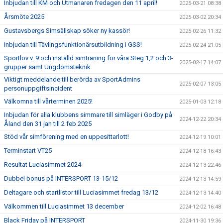
Inbjudan till KM och Utmanaren fredagen den 11 april!
2025-03-21 08:38
Årsmöte 2025
2025-03-02 20:34
Gustavsbergs Simsällskap söker ny kassör!
2025-02-26 11:32
Inbjudan till Tävlingsfunktionärsutbildning i GSS!
2025-02-24 21:05
Sportlov v. 9 och inställd simträning för våra Steg 1,2 och 3-
2025-02-17 14:07
grupper samt Ungdomsteknik
Viktigt meddelande till berörda av SportAdmins
2025-02-07 13:05
personuppgiftsincident
Välkomna till vårterminen 2025!
2025-01-03 12:18
Inbjudan för alla klubbens simmare till simläger i Godby på
2024-12-22 20:34
Åland den 31 jan till 2 feb 2025
Stöd vår simförening med en uppesittarlott!
2024-12-19 10:01
Terminstart VT25
2024-12-18 16:43
Resultat Luciasimmet 2024
2024-12-13 22:46
Dubbel bonus på INTERSPORT 13-15/12
2024-12-13 14:59
Deltagare och startlistor till Luciasimmet fredag 13/12
2024-12-13 14:40
Välkommen till Luciasimmet 13 december
2024-12-02 16:48
Black Friday på INTERSPORT
2024-11-30 19:36