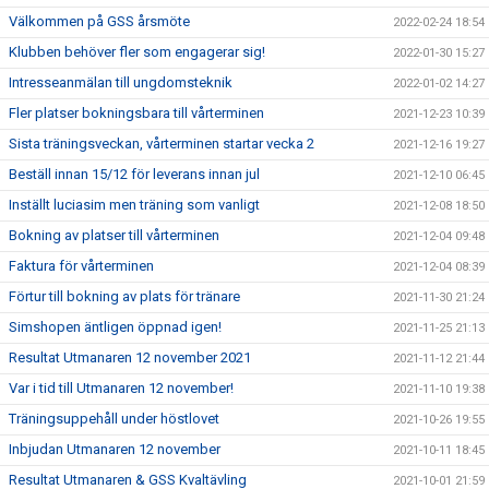
Välkommen på GSS årsmöte
2022-02-24 18:54
Klubben behöver fler som engagerar sig!
2022-01-30 15:27
Intresseanmälan till ungdomsteknik
2022-01-02 14:27
Fler platser bokningsbara till vårterminen
2021-12-23 10:39
Sista träningsveckan, vårterminen startar vecka 2
2021-12-16 19:27
Beställ innan 15/12 för leverans innan jul
2021-12-10 06:45
Inställt luciasim men träning som vanligt
2021-12-08 18:50
Bokning av platser till vårterminen
2021-12-04 09:48
Faktura för vårterminen
2021-12-04 08:39
Förtur till bokning av plats för tränare
2021-11-30 21:24
Simshopen äntligen öppnad igen!
2021-11-25 21:13
Resultat Utmanaren 12 november 2021
2021-11-12 21:44
Var i tid till Utmanaren 12 november!
2021-11-10 19:38
Träningsuppehåll under höstlovet
2021-10-26 19:55
Inbjudan Utmanaren 12 november
2021-10-11 18:45
Resultat Utmanaren & GSS Kvaltävling
2021-10-01 21:59