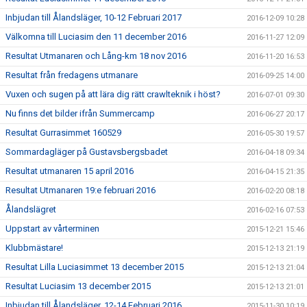
Inbjudan till Ålandsläger, 10-12 Februari 2017
2016-12-09 10:28
Välkomna till Luciasim den 11 december 2016
2016-11-27 12:09
Resultat Utmanaren och Lång-km 18 nov 2016
2016-11-20 16:53
Resultat från fredagens utmanare
2016-09-25 14:00
Vuxen och sugen på att lära dig rätt crawlteknik i höst?
2016-07-01 09:30
Nu finns det bilder ifrån Summercamp
2016-06-27 20:17
Resultat Gurrasimmet 160529
2016-05-30 19:57
Sommardagläger på Gustavsbergsbadet
2016-04-18 09:34
Resultat utmanaren 15 april 2016
2016-04-15 21:35
Resultat Utmanaren 19:e februari 2016
2016-02-20 08:18
Ålandslägret
2016-02-16 07:53
Uppstart av vårterminen
2015-12-21 15:46
Klubbmästare!
2015-12-13 21:19
Resultat Lilla Luciasimmet 13 december 2015
2015-12-13 21:04
Resultat Luciasim 13 december 2015
2015-12-13 21:01
Inbjudan till Ålandsläger, 12-14 Februari 2016
2015-11-30 10:19