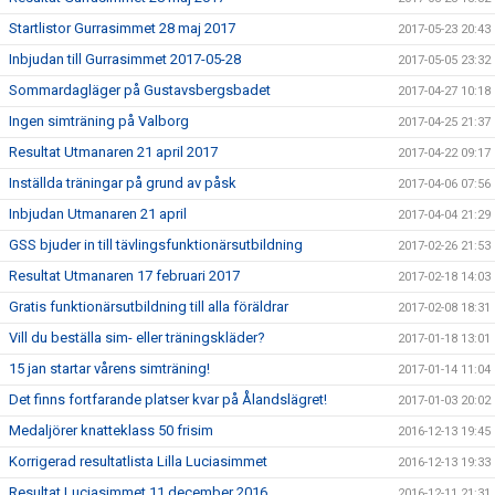
Startlistor Gurrasimmet 28 maj 2017
2017-05-23 20:43
Inbjudan till Gurrasimmet 2017-05-28
2017-05-05 23:32
Sommardagläger på Gustavsbergsbadet
2017-04-27 10:18
Ingen simträning på Valborg
2017-04-25 21:37
Resultat Utmanaren 21 april 2017
2017-04-22 09:17
Inställda träningar på grund av påsk
2017-04-06 07:56
Inbjudan Utmanaren 21 april
2017-04-04 21:29
GSS bjuder in till tävlingsfunktionärsutbildning
2017-02-26 21:53
Resultat Utmanaren 17 februari 2017
2017-02-18 14:03
Gratis funktionärsutbildning till alla föräldrar
2017-02-08 18:31
Vill du beställa sim- eller träningskläder?
2017-01-18 13:01
15 jan startar vårens simträning!
2017-01-14 11:04
Det finns fortfarande platser kvar på Ålandslägret!
2017-01-03 20:02
Medaljörer knatteklass 50 frisim
2016-12-13 19:45
Korrigerad resultatlista Lilla Luciasimmet
2016-12-13 19:33
Resultat Luciasimmet 11 december 2016
2016-12-11 21:31