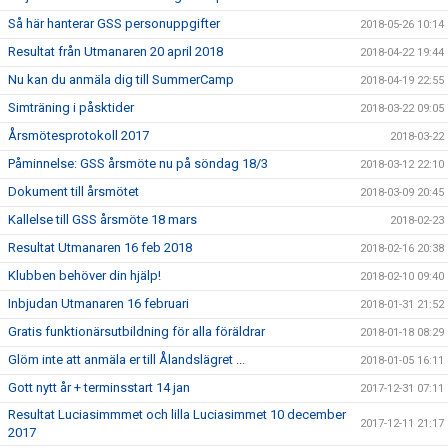
Så här hanterar GSS personuppgifter
2018-05-26 10:14
Resultat från Utmanaren 20 april 2018
2018-04-22 19:44
Nu kan du anmäla dig till SummerCamp
2018-04-19 22:55
Simträning i påsktider
2018-03-22 09:05
Årsmötesprotokoll 2017
2018-03-22
Påminnelse: GSS årsmöte nu på söndag 18/3
2018-03-12 22:10
Dokument till årsmötet
2018-03-09 20:45
Kallelse till GSS årsmöte 18 mars
2018-02-23
Resultat Utmanaren 16 feb 2018
2018-02-16 20:38
Klubben behöver din hjälp!
2018-02-10 09:40
Inbjudan Utmanaren 16 februari
2018-01-31 21:52
Gratis funktionärsutbildning för alla föräldrar
2018-01-18 08:29
Glöm inte att anmäla er till Ålandslägret ...
2018-01-05 16:11
Gott nytt år + terminsstart 14 jan
2017-12-31 07:11
Resultat Luciasimmmet och lilla Luciasimmet 10 december
2017-12-11 21:17
2017