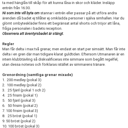
ta med hänglås till skåp för att kunna låsa in skor och kläder. Insläpp
entrén från 16:30.
Ni som inte vill byta om
stannar i entrén eller passar på att utföra andra
ärenden då badet ej tillåter ej omklädda personer i själva simhallen. Har du
glömt ombyteskläder finns ett begränsat antal shorts och tröjor att låna,
fråga personalen i badets reception.
Observera att äventyrsbadet är stängt.
Regler
Man får delta i max två grenar, men endast en start per simsätt. Man får inte
delta i en gren där man tidigare klarat guldtiden. Eftersom Utmanaren är en
intern klubbtävling så diskvalificeras inte simmare som begått regelfel,
utan dessa noteras och förklaras istället av simmarens tränare.
Grenordning (samtliga grenar mixade)
1. 200 medley (pokal 3)
2. 100 medley (pokal 2)
3. 25 fjäril (pokal 1 och 2)
4. 25 frisim (pokal 1)
5. 50 fjäril (pokal 3)
6. 50 frisim (pokal 2)
7. 100 frisim (pokal 3)
8. 25 bröst (pokal 1)
9. 50 bröst (pokal 2)
10. 100 bröst (pokal 3)