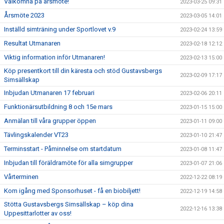
Välkomna på årsmöte!
2023-03-25 09:31
Årsmöte 2023
2023-03-05 14:01
Inställd simträning under Sportlovet v.9
2023-02-24 13:59
Resultat Utmanaren
2023-02-18 12:12
Viktig information inför Utmanaren!
2023-02-13 15:00
Köp presentkort till din käresta och stöd Gustavsbergs
2023-02-09 17:17
Simsällskap
Inbjudan Utmanaren 17 februari
2023-02-06 20:11
Funktionärsutbildning 8 och 15e mars
2023-01-15 15:00
Anmälan till våra grupper öppen
2023-01-11 09:00
Tävlingskalender VT23
2023-01-10 21:47
Terminsstart - Påminnelse om startdatum
2023-01-08 11:47
Inbjudan till föräldramöte för alla simgrupper
2023-01-07 21:06
Vårterminen
2022-12-22 08:19
Kom igång med Sponsorhuset - få en biobiljett!
2022-12-19 14:58
Stötta Gustavsbergs Simsällskap – köp dina
2022-12-16 13:38
Uppesittarlotter av oss!