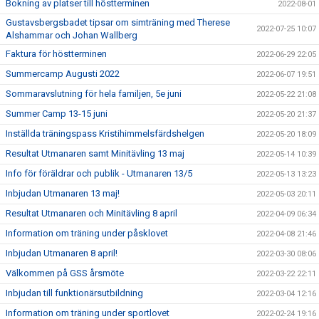
Bokning av platser till höstterminen
2022-08-01
Gustavsbergsbadet tipsar om simträning med Therese
2022-07-25 10:07
Alshammar och Johan Wallberg
Faktura för höstterminen
2022-06-29 22:05
Summercamp Augusti 2022
2022-06-07 19:51
Sommaravslutning för hela familjen, 5e juni
2022-05-22 21:08
Summer Camp 13-15 juni
2022-05-20 21:37
Inställda träningspass Kristihimmelsfärdshelgen
2022-05-20 18:09
Resultat Utmanaren samt Minitävling 13 maj
2022-05-14 10:39
Info för föräldrar och publik - Utmanaren 13/5
2022-05-13 13:23
Inbjudan Utmanaren 13 maj!
2022-05-03 20:11
Resultat Utmanaren och Minitävling 8 april
2022-04-09 06:34
Information om träning under påsklovet
2022-04-08 21:46
Inbjudan Utmanaren 8 april!
2022-03-30 08:06
Välkommen på GSS årsmöte
2022-03-22 22:11
Inbjudan till funktionärsutbildning
2022-03-04 12:16
Information om träning under sportlovet
2022-02-24 19:16