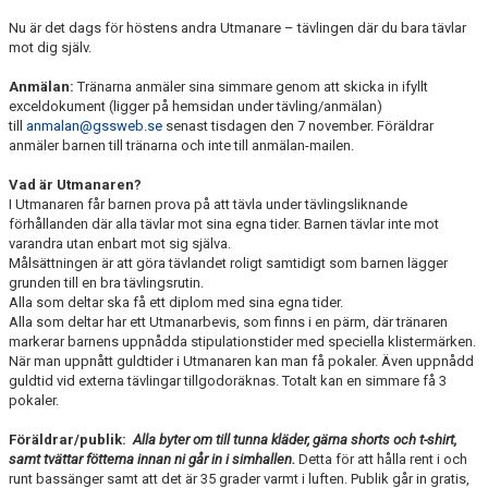
TRÄNINGSAVGIFTER
Nu är det dags för höstens andra Utmanare – tävlingen där du bara tävlar
mot dig själv.
Anmälan:
Tränarna anmäler sina simmare genom att skicka in ifyllt
exceldokument (ligger på hemsidan under tävling/anmälan)
till
anmalan@gssweb.se
senast tisdagen den 7 november. Föräldrar
anmäler barnen till tränarna och inte till anmälan-mailen.
Vad är Utmanaren?
I Utmanaren får barnen prova på att tävla under tävlingsliknande
förhållanden där alla tävlar mot sina egna tider. Barnen tävlar inte mot
varandra utan enbart mot sig själva.
Målsättningen är att göra tävlandet roligt samtidigt som barnen lägger
grunden till en bra tävlingsrutin.
Alla som deltar ska få ett diplom med sina egna tider.
Alla som deltar har ett Utmanarbevis, som finns i en pärm, där tränaren
markerar barnens uppnådda stipulationstider med speciella klistermärken.
När man uppnått guldtider i Utmanaren kan man få pokaler. Även uppnådd
guldtid vid externa tävlingar tillgodoräknas. Totalt kan en simmare få 3
pokaler.
Föräldrar/publik:
Alla byter om till tunna kläder, gärna shorts och t-shirt,
samt tvättar fötterna innan ni går in i simhallen.
Detta för att hålla rent i och
runt bassänger samt att det är 35 grader varmt i luften.
Publik går in gratis,