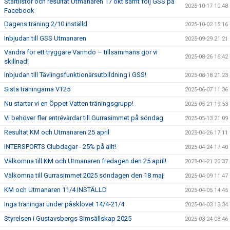
Startlistor och resultat Utmanaren 17 okt samt följ GSS på
2025-10-17 10:48
Facebook
Dagens träning 2/10 inställd
2025-10-02 15:16
Inbjudan till GSS Utmanaren
2025-09-29 21:21
Vandra för ett tryggare Värmdö – tillsammans gör vi
2025-08-26 16:42
skillnad!
Inbjudan till Tävlingsfunktionärsutbildning i GSS!
2025-08-18 21:23
Sista träningarna VT25
2025-06-07 11:36
Nu startar vi en Öppet Vatten träningsgrupp!
2025-05-21 19:53
Vi behöver fler entrévärdar till Gurrasimmet på söndag
2025-05-13 21:09
Resultat KM och Utmanaren 25 april
2025-04-26 17:11
INTERSPORTS Clubdagar - 25% på allt!
2025-04-24 17:40
Välkomna till KM och Utmanaren fredagen den 25 april!
2025-04-21 20:37
Välkomna till Gurrasimmet 2025 söndagen den 18 maj!
2025-04-09 11:47
KM och Utmanaren 11/4 INSTÄLLD
2025-04-05 14:45
Inga träningar under påsklovet 14/4-21/4
2025-04-03 13:34
Styrelsen i Gustavsbergs Simsällskap 2025
2025-03-24 08:46