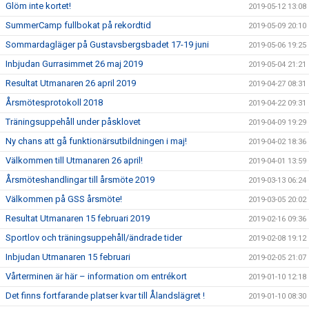
Glöm inte kortet!
2019-05-12 13:08
SummerCamp fullbokat på rekordtid
2019-05-09 20:10
Sommardagläger på Gustavsbergsbadet 17-19 juni
2019-05-06 19:25
Inbjudan Gurrasimmet 26 maj 2019
2019-05-04 21:21
Resultat Utmanaren 26 april 2019
2019-04-27 08:31
Årsmötesprotokoll 2018
2019-04-22 09:31
Träningsuppehåll under påsklovet
2019-04-09 19:29
Ny chans att gå funktionärsutbildningen i maj!
2019-04-02 18:36
Välkommen till Utmanaren 26 april!
2019-04-01 13:59
Årsmöteshandlingar till årsmöte 2019
2019-03-13 06:24
Välkommen på GSS årsmöte!
2019-03-05 20:02
Resultat Utmanaren 15 februari 2019
2019-02-16 09:36
Sportlov och träningsuppehåll/ändrade tider
2019-02-08 19:12
Inbjudan Utmanaren 15 februari
2019-02-05 21:07
Vårterminen är här – information om entrékort
2019-01-10 12:18
Det finns fortfarande platser kvar till Ålandslägret !
2019-01-10 08:30