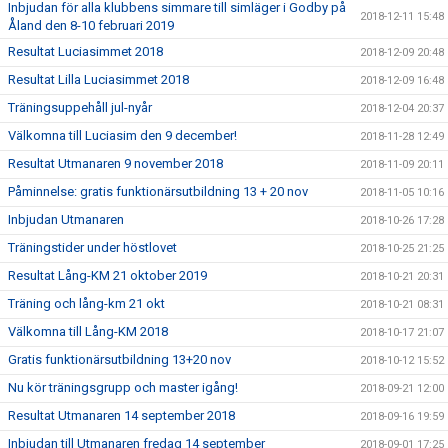
Inbjudan för alla klubbens simmare till simläger i Godby på
2018-12-11 15:48
Åland den 8-10 februari 2019
Resultat Luciasimmet 2018
2018-12-09 20:48
Resultat Lilla Luciasimmet 2018
2018-12-09 16:48
Träningsuppehåll jul-nyår
2018-12-04 20:37
Välkomna till Luciasim den 9 december!
2018-11-28 12:49
Resultat Utmanaren 9 november 2018
2018-11-09 20:11
Påminnelse: gratis funktionärsutbildning 13 + 20 nov
2018-11-05 10:16
Inbjudan Utmanaren
2018-10-26 17:28
Träningstider under höstlovet
2018-10-25 21:25
Resultat Lång-KM 21 oktober 2019
2018-10-21 20:31
Träning och lång-km 21 okt
2018-10-21 08:31
Välkomna till Lång-KM 2018
2018-10-17 21:07
Gratis funktionärsutbildning 13+20 nov
2018-10-12 15:52
Nu kör träningsgrupp och master igång!
2018-09-21 12:00
Resultat Utmanaren 14 september 2018
2018-09-16 19:59
Inbjudan till Utmanaren fredag 14 september
2018-09-01 17:25