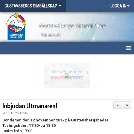
GUSTAVSBERGS SIMSÄLLSKAP
LOGGA IN
Gustavsbergs Simsällskap
Simidrott
HEM
NYHETER
OM KLUBBEN
TÄVLINGAR
Inbjudan Utmanaren!
<
>
LÄGER
2017-10-25 11:35
Söndagen den 12 november 2017 på Gustavsbergsbadet
Tävlingstider: 17:30-ca 18:30
WEBBSHOP
Insim från 17:00