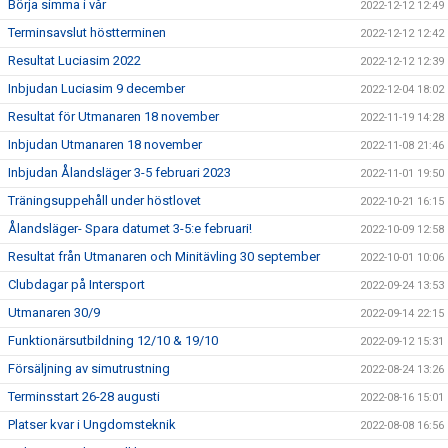
Börja simma i vår
2022-12-12 12:49
Terminsavslut höstterminen
2022-12-12 12:42
Resultat Luciasim 2022
2022-12-12 12:39
Inbjudan Luciasim 9 december
2022-12-04 18:02
Resultat för Utmanaren 18 november
2022-11-19 14:28
Inbjudan Utmanaren 18 november
2022-11-08 21:46
Inbjudan Ålandsläger 3-5 februari 2023
2022-11-01 19:50
Träningsuppehåll under höstlovet
2022-10-21 16:15
Ålandsläger- Spara datumet 3-5:e februari!
2022-10-09 12:58
Resultat från Utmanaren och Minitävling 30 september
2022-10-01 10:06
Clubdagar på Intersport
2022-09-24 13:53
Utmanaren 30/9
2022-09-14 22:15
Funktionärsutbildning 12/10 & 19/10
2022-09-12 15:31
Försäljning av simutrustning
2022-08-24 13:26
Terminsstart 26-28 augusti
2022-08-16 15:01
Platser kvar i Ungdomsteknik
2022-08-08 16:56