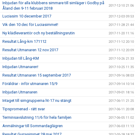
Inbjudan för alla klubbens simmare till simläger i Godby på
2017-12-10 21:06
Åland den 9-11 februari 2018
Luciasim 10 december 2017
2017-12-03 09:53
Vik den 10 dec för Luciasimmet!
2017-11-28 21:44
Ny klädleverantör och ny beställningsrutin
2017-11-20 11:16
Resultat Lång-km 171112
2017-11-12 20:10
Resultat Utmanaren 12 nov 2017
2017-11-12 20:09
Inbjudan till Lång-KM
2017-10-26 21:33
Inbjudan Utmanaren!
2017-10-25 11:35
Resultat Utmanaren 15 september 2017
2017-09-16 08:03
Föräldrar - inför utmanaren 15/9
2017-09-14 10:14
Inbjudan Utmanaren
2017-09-01 18:16
Intaget till simgrupperna ht-17 nu stängt
2017-06-11 21:25
Tipspromenad - rätt svar
2017-06-11 20:08
Terminsavslutning 11/6 för hela familjen
2017-06-05 11:02
Anmälningar till Sommardaglägren
2017-06-03 11:13
Resultat Gurrasimmet 28 maj 2017
2017-05-28 18:32