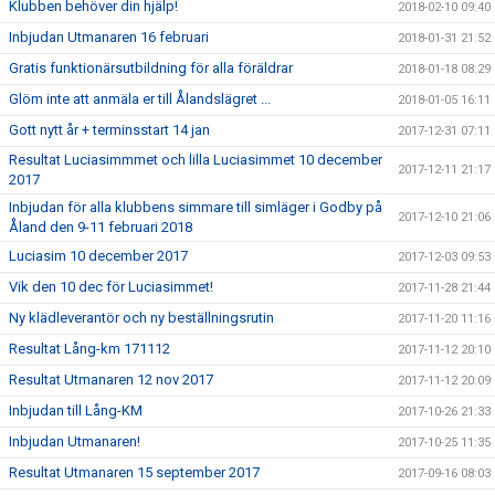
Klubben behöver din hjälp!
2018-02-10 09:40
Inbjudan Utmanaren 16 februari
2018-01-31 21:52
Gratis funktionärsutbildning för alla föräldrar
2018-01-18 08:29
Glöm inte att anmäla er till Ålandslägret ...
2018-01-05 16:11
Gott nytt år + terminsstart 14 jan
2017-12-31 07:11
Resultat Luciasimmmet och lilla Luciasimmet 10 december
2017-12-11 21:17
2017
Inbjudan för alla klubbens simmare till simläger i Godby på
2017-12-10 21:06
Åland den 9-11 februari 2018
Luciasim 10 december 2017
2017-12-03 09:53
Vik den 10 dec för Luciasimmet!
2017-11-28 21:44
Ny klädleverantör och ny beställningsrutin
2017-11-20 11:16
Resultat Lång-km 171112
2017-11-12 20:10
Resultat Utmanaren 12 nov 2017
2017-11-12 20:09
Inbjudan till Lång-KM
2017-10-26 21:33
Inbjudan Utmanaren!
2017-10-25 11:35
Resultat Utmanaren 15 september 2017
2017-09-16 08:03