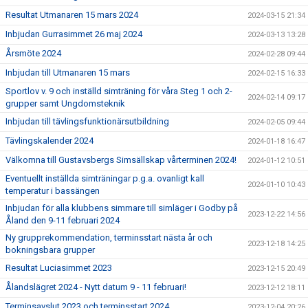
Resultat Utmanaren 15 mars 2024
2024-03-15 21:34
Inbjudan Gurrasimmet 26 maj 2024
2024-03-13 13:28
Årsmöte 2024
2024-02-28 09:44
Inbjudan till Utmanaren 15 mars
2024-02-15 16:33
Sportlov v. 9 och inställd simträning för våra Steg 1 och 2-
2024-02-14 09:17
grupper samt Ungdomsteknik
Inbjudan till tävlingsfunktionärsutbildning
2024-02-05 09:44
Tävlingskalender 2024
2024-01-18 16:47
Välkomna till Gustavsbergs Simsällskap vårterminen 2024!
2024-01-12 10:51
Eventuellt inställda simträningar p.g.a. ovanligt kall
2024-01-10 10:43
temperatur i bassängen
Inbjudan för alla klubbens simmare till simläger i Godby på
2023-12-22 14:56
Åland den 9-11 februari 2024
Ny grupprekommendation, terminsstart nästa år och
2023-12-18 14:25
bokningsbara grupper
Resultat Luciasimmet 2023
2023-12-15 20:49
Ålandslägret 2024 - Nytt datum 9 - 11 februari!
2023-12-12 18:11
Terminsavslut 2023 och terminsstart 2024
2023-12-04 20:26