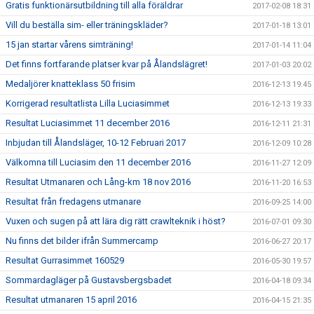
Gratis funktionärsutbildning till alla föräldrar
2017-02-08 18:31
Vill du beställa sim- eller träningskläder?
2017-01-18 13:01
15 jan startar vårens simträning!
2017-01-14 11:04
Det finns fortfarande platser kvar på Ålandslägret!
2017-01-03 20:02
Medaljörer knatteklass 50 frisim
2016-12-13 19:45
Korrigerad resultatlista Lilla Luciasimmet
2016-12-13 19:33
Resultat Luciasimmet 11 december 2016
2016-12-11 21:31
Inbjudan till Ålandsläger, 10-12 Februari 2017
2016-12-09 10:28
Välkomna till Luciasim den 11 december 2016
2016-11-27 12:09
Resultat Utmanaren och Lång-km 18 nov 2016
2016-11-20 16:53
Resultat från fredagens utmanare
2016-09-25 14:00
Vuxen och sugen på att lära dig rätt crawlteknik i höst?
2016-07-01 09:30
Nu finns det bilder ifrån Summercamp
2016-06-27 20:17
Resultat Gurrasimmet 160529
2016-05-30 19:57
Sommardagläger på Gustavsbergsbadet
2016-04-18 09:34
Resultat utmanaren 15 april 2016
2016-04-15 21:35