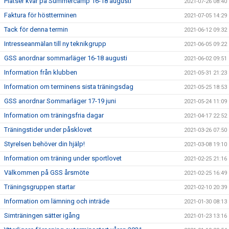
Platser kvar på Summercamp 16-18 augusti
2021-07-26 08:40
Faktura för höstterminen
2021-07-05 14:29
Tack för denna termin
2021-06-12 09:32
Intresseanmälan till ny teknikgrupp
2021-06-05 09:22
GSS anordnar sommarläger 16-18 augusti
2021-06-02 09:51
Information från klubben
2021-05-31 21:23
Information om terminens sista träningsdag
2021-05-25 18:53
GSS anordnar Sommarläger 17-19 juni
2021-05-24 11:09
Information om träningsfria dagar
2021-04-17 22:52
Träningstider under påsklovet
2021-03-26 07:50
Styrelsen behöver din hjälp!
2021-03-08 19:10
Information om träning under sportlovet
2021-02-25 21:16
Välkommen på GSS årsmöte
2021-02-25 16:49
Träningsgruppen startar
2021-02-10 20:39
Information om lämning och inträde
2021-01-30 08:13
Simträningen sätter igång
2021-01-23 13:16