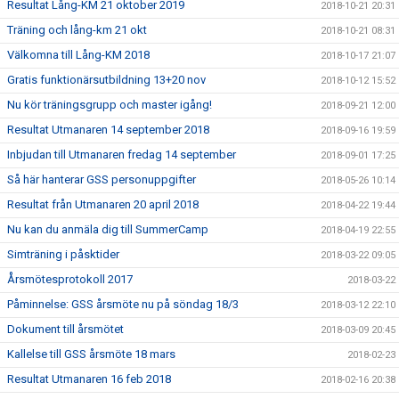
Resultat Lång-KM 21 oktober 2019
2018-10-21 20:31
Träning och lång-km 21 okt
2018-10-21 08:31
Välkomna till Lång-KM 2018
2018-10-17 21:07
Gratis funktionärsutbildning 13+20 nov
2018-10-12 15:52
Nu kör träningsgrupp och master igång!
2018-09-21 12:00
Resultat Utmanaren 14 september 2018
2018-09-16 19:59
Inbjudan till Utmanaren fredag 14 september
2018-09-01 17:25
Så här hanterar GSS personuppgifter
2018-05-26 10:14
Resultat från Utmanaren 20 april 2018
2018-04-22 19:44
Nu kan du anmäla dig till SummerCamp
2018-04-19 22:55
Simträning i påsktider
2018-03-22 09:05
Årsmötesprotokoll 2017
2018-03-22
Påminnelse: GSS årsmöte nu på söndag 18/3
2018-03-12 22:10
Dokument till årsmötet
2018-03-09 20:45
Kallelse till GSS årsmöte 18 mars
2018-02-23
Resultat Utmanaren 16 feb 2018
2018-02-16 20:38