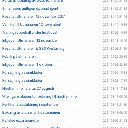
Förtur till bokning av plats för tränare
2021-11-30 21:24
Simshopen äntligen öppnad igen!
2021-11-25 21:13
Resultat Utmanaren 12 november 2021
2021-11-12 21:44
Var i tid till Utmanaren 12 november!
2021-11-10 19:38
Träningsuppehåll under höstlovet
2021-10-26 19:55
Inbjudan Utmanaren 12 november
2021-10-11 18:45
Resultat Utmanaren & GSS Kvaltävling
2021-10-01 21:59
Publik på utmanaren!
2021-09-29 20:35
Inbjudan Utmanaren 1 oktober
2021-09-05 22:56
Försäljning av simkläder
2021-09-02 15:14
Försäljning av simkläder
2021-08-23 17:59
Höstterminen startar 27 augusti
2021-08-16 17:14
Ytterligare platser för bokning till höstterminen
2021-08-16 08:28
Funktionärsutbildning i september
2021-08-15 21:30
Bokning av platser till höstterminen
2021-08-11 08:00
Kallelse extra årsmöte
2021-08-09 21:04