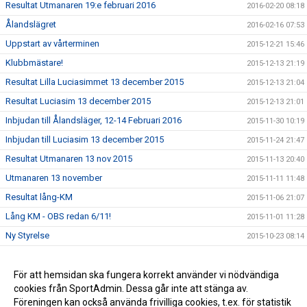
Resultat Utmanaren 19:e februari 2016
2016-02-20 08:18
Ålandslägret
2016-02-16 07:53
Uppstart av vårterminen
2015-12-21 15:46
Klubbmästare!
2015-12-13 21:19
Resultat Lilla Luciasimmet 13 december 2015
2015-12-13 21:04
Resultat Luciasim 13 december 2015
2015-12-13 21:01
Inbjudan till Ålandsläger, 12-14 Februari 2016
2015-11-30 10:19
Inbjudan till Luciasim 13 december 2015
2015-11-24 21:47
Resultat Utmanaren 13 nov 2015
2015-11-13 20:40
Utmanaren 13 november
2015-11-11 11:48
Resultat lång-KM
2015-11-06 21:07
Lång KM - OBS redan 6/11!
2015-11-01 11:28
Ny Styrelse
2015-10-23 08:14
Resultat Utmanaren
2015-10-02 20:38
Resultat Gurrasimmet
För att hemsidan ska fungera korrekt använder vi nödvändiga
2015-05-25 14:19
cookies från SportAdmin. Dessa går inte att stänga av.
Klädförsäljning (uppdaterad)
2015-04-08 14:44
Föreningen kan också använda frivilliga cookies, t.ex. för statistik