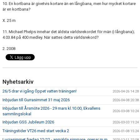
10. En kortbana är givetvis kortare än en långbana, men hur mycket kortare
är en kortbana?
X. 25 m
11. Michael Phelps innehar det äldsta världsrekordet för män (i långbana);
4.03.84 på 400 medley. När sattes detta världsrekord?
2. 2008
Nyhetsarkiv
26/5 drar vi igång Öppet vatten träningen!
2026-04-26 14:28
Inbjudan till Gurrasimmet 31 maj 2026
2026-04-08 20:38
Inbjudan till Årsmöte 2026 - 29 mars kl.10.00, Ekvallens
2026-03-08 10:24
sammlingslokal
Inbjudan GSS Jubileum 2026
2026-03-03 19:24
Träningstider VT26 med start vecka 2
2026-01-08 15:24
Luciasimmet fredag 12/12 - anmälda simmare, grenar m.m.
2025-12-11 22:08