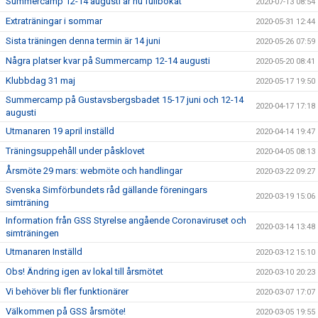
Summercamp 12-14 augusti är nu fullbokat
2020-07-13 08:54
Extraträningar i sommar
2020-05-31 12:44
Sista träningen denna termin är 14 juni
2020-05-26 07:59
Några platser kvar på Summercamp 12-14 augusti
2020-05-20 08:41
Klubbdag 31 maj
2020-05-17 19:50
Summercamp på Gustavsbergsbadet 15-17 juni och 12-14
2020-04-17 17:18
augusti
Utmanaren 19 april inställd
2020-04-14 19:47
Träningsuppehåll under påsklovet
2020-04-05 08:13
Årsmöte 29 mars: webmöte och handlingar
2020-03-22 09:27
Svenska Simförbundets råd gällande föreningars
2020-03-19 15:06
simträning
Information från GSS Styrelse angående Coronaviruset och
2020-03-14 13:48
simträningen
Utmanaren Inställd
2020-03-12 15:10
Obs! Ändring igen av lokal till årsmötet
2020-03-10 20:23
Vi behöver bli fler funktionärer
2020-03-07 17:07
Välkommen på GSS årsmöte!
2020-03-05 19:55