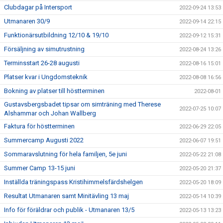
Clubdagar på Intersport
2022-09-24 13:53
Utmanaren 30/9
2022-09-14 22:15
Funktionärsutbildning 12/10 & 19/10
2022-09-12 15:31
Försäljning av simutrustning
2022-08-24 13:26
Terminsstart 26-28 augusti
2022-08-16 15:01
Platser kvar i Ungdomsteknik
2022-08-08 16:56
Bokning av platser till höstterminen
2022-08-01
Gustavsbergsbadet tipsar om simträning med Therese
2022-07-25 10:07
Alshammar och Johan Wallberg
Faktura för höstterminen
2022-06-29 22:05
Summercamp Augusti 2022
2022-06-07 19:51
Sommaravslutning för hela familjen, 5e juni
2022-05-22 21:08
Summer Camp 13-15 juni
2022-05-20 21:37
Inställda träningspass Kristihimmelsfärdshelgen
2022-05-20 18:09
Resultat Utmanaren samt Minitävling 13 maj
2022-05-14 10:39
Info för föräldrar och publik - Utmanaren 13/5
2022-05-13 13:23