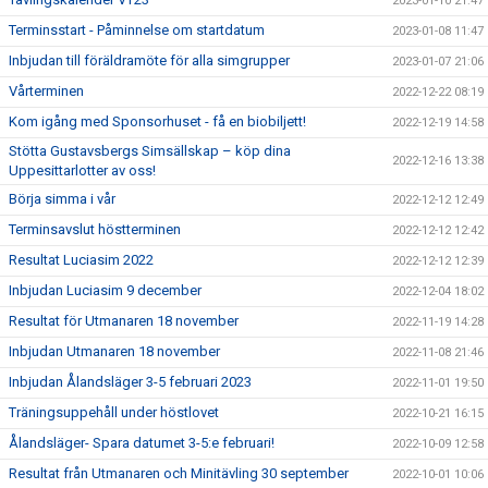
2023-01-10 21:47
Terminsstart - Påminnelse om startdatum
2023-01-08 11:47
Inbjudan till föräldramöte för alla simgrupper
2023-01-07 21:06
Vårterminen
2022-12-22 08:19
Kom igång med Sponsorhuset - få en biobiljett!
2022-12-19 14:58
Stötta Gustavsbergs Simsällskap – köp dina
2022-12-16 13:38
Uppesittarlotter av oss!
Börja simma i vår
2022-12-12 12:49
Terminsavslut höstterminen
2022-12-12 12:42
Resultat Luciasim 2022
2022-12-12 12:39
Inbjudan Luciasim 9 december
2022-12-04 18:02
Resultat för Utmanaren 18 november
2022-11-19 14:28
Inbjudan Utmanaren 18 november
2022-11-08 21:46
Inbjudan Ålandsläger 3-5 februari 2023
2022-11-01 19:50
Träningsuppehåll under höstlovet
2022-10-21 16:15
Ålandsläger- Spara datumet 3-5:e februari!
2022-10-09 12:58
Resultat från Utmanaren och Minitävling 30 september
2022-10-01 10:06