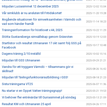
Inbjudan Luciasimmet 12 december 2025
2025-12-02 15:04
Vår simklubb är nu ansluten till Fritidskortet!
2025-11-20 19:28
Angående situationen för simverksamheten i Värmdö och
2025-11-14 18:23
vad som händer framåt
Träningsinformation för höstlovet v.44, 2025
2025-10-22 11:29
Stötta Gustavsbergs simsällskap genom Gräsroten
2025-10-19 12:03
Startlistor och resultat Utmanaren 17 okt samt följ GSS på
2025-10-17 10:48
Facebook
Dagens träning 2/10 inställd
2025-10-02 15:16
Inbjudan till GSS Utmanaren
2025-09-29 21:21
Vandra för ett tryggare Värmdö – tillsammans gör vi
2025-08-26 16:42
skillnad!
Inbjudan till Tävlingsfunktionärsutbildning i GSS!
2025-08-18 21:23
Sista träningarna VT25
2025-06-07 11:36
Nu startar vi en Öppet Vatten träningsgrupp!
2025-05-21 19:53
Vi behöver fler entrévärdar till Gurrasimmet på söndag
2025-05-13 21:09
Resultat KM och Utmanaren 25 april
2025-04-26 17:11