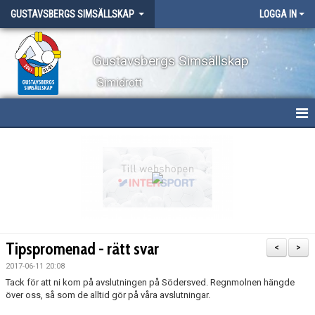
GUSTAVSBERGS SIMSÄLLSKAP
LOGGA IN
Gustavsbergs Simsällskap
Simidrott
HEM
NYHETER
OM KLUBBEN
TÄVLINGAR
Tipspromenad - rätt svar
<
>
LÄGER
2017-06-11 20:08
Tack för att ni kom på avslutningen på Södersved. Regnmolnen hängde
över oss, så som de alltid gör på våra avslutningar.
WEBBSHOP