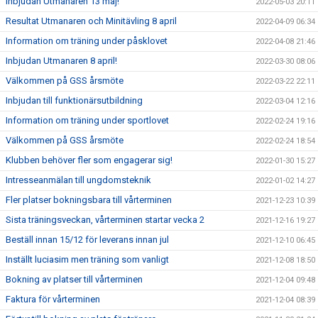
Inbjudan Utmanaren 13 maj!
2022-05-03 20:11
Resultat Utmanaren och Minitävling 8 april
2022-04-09 06:34
Information om träning under påsklovet
2022-04-08 21:46
Inbjudan Utmanaren 8 april!
2022-03-30 08:06
Välkommen på GSS årsmöte
2022-03-22 22:11
Inbjudan till funktionärsutbildning
2022-03-04 12:16
Information om träning under sportlovet
2022-02-24 19:16
Välkommen på GSS årsmöte
2022-02-24 18:54
Klubben behöver fler som engagerar sig!
2022-01-30 15:27
Intresseanmälan till ungdomsteknik
2022-01-02 14:27
Fler platser bokningsbara till vårterminen
2021-12-23 10:39
Sista träningsveckan, vårterminen startar vecka 2
2021-12-16 19:27
Beställ innan 15/12 för leverans innan jul
2021-12-10 06:45
Inställt luciasim men träning som vanligt
2021-12-08 18:50
Bokning av platser till vårterminen
2021-12-04 09:48
Faktura för vårterminen
2021-12-04 08:39