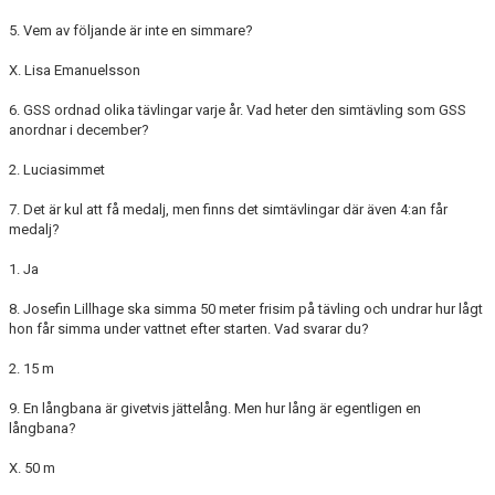
5. Vem av följande är inte en simmare?
X. Lisa Emanuelsson
6. GSS ordnad olika tävlingar varje år. Vad heter den simtävling som GSS
anordnar i december?
2. Luciasimmet
7. Det är kul att få medalj, men finns det simtävlingar där även 4:an får
medalj?
1. Ja
8. Josefin Lillhage ska simma 50 meter frisim på tävling och undrar hur lågt
hon får simma under vattnet efter starten. Vad svarar du?
2. 15 m
9. En långbana är givetvis jättelång. Men hur lång är egentligen en
långbana?
X. 50 m