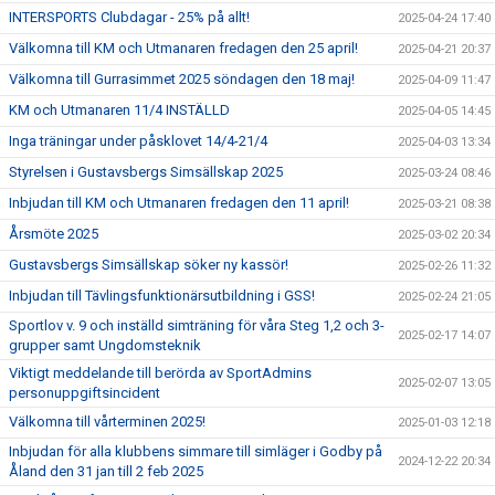
INTERSPORTS Clubdagar - 25% på allt!
2025-04-24 17:40
Välkomna till KM och Utmanaren fredagen den 25 april!
2025-04-21 20:37
Välkomna till Gurrasimmet 2025 söndagen den 18 maj!
2025-04-09 11:47
KM och Utmanaren 11/4 INSTÄLLD
2025-04-05 14:45
Inga träningar under påsklovet 14/4-21/4
2025-04-03 13:34
Styrelsen i Gustavsbergs Simsällskap 2025
2025-03-24 08:46
Inbjudan till KM och Utmanaren fredagen den 11 april!
2025-03-21 08:38
Årsmöte 2025
2025-03-02 20:34
Gustavsbergs Simsällskap söker ny kassör!
2025-02-26 11:32
Inbjudan till Tävlingsfunktionärsutbildning i GSS!
2025-02-24 21:05
Sportlov v. 9 och inställd simträning för våra Steg 1,2 och 3-
2025-02-17 14:07
grupper samt Ungdomsteknik
Viktigt meddelande till berörda av SportAdmins
2025-02-07 13:05
personuppgiftsincident
Välkomna till vårterminen 2025!
2025-01-03 12:18
Inbjudan för alla klubbens simmare till simläger i Godby på
2024-12-22 20:34
Åland den 31 jan till 2 feb 2025