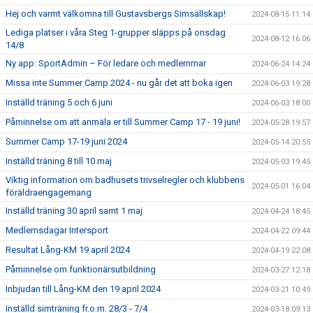
Hej och varmt välkomna till Gustavsbergs Simsällskap!
2024-08-15 11:14
Lediga platser i våra Steg 1-grupper släpps på onsdag
2024-08-12 16:06
14/8
Ny app: SportAdmin – För ledare och medlemmar
2024-06-24 14:24
Missa inte Summer Camp 2024 - nu går det att boka igen
2024-06-03 19:28
Inställd träning 5 och 6 juni
2024-06-03 18:00
Påminnelse om att anmäla er till Summer Camp 17 - 19 juni!
2024-05-28 19:57
Summer Camp 17-19 juni 2024
2024-05-14 20:55
Inställd träning 8 till 10 maj
2024-05-03 19:45
Viktig information om badhusets trivselregler och klubbens
2024-05-01 16:04
föräldraengagemang
Inställd träning 30 april samt 1 maj
2024-04-24 18:45
Medlemsdagar Intersport
2024-04-22 09:44
Resultat Lång-KM 19 april 2024
2024-04-19 22:08
Påminnelse om funktionärsutbildning
2024-03-27 12:18
Inbjudan till Lång-KM den 19 april 2024
2024-03-21 10:49
Inställd simträning fr.o.m. 28/3 - 7/4
2024-03-18 09:13