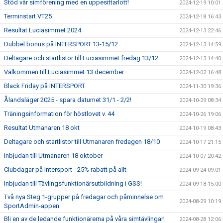
Stöd vår simförening med en uppesittarlott!
2024-12-19 10:01
Terminstart VT25
2024-12-18 16:43
Resultat Luciasimmet 2024
2024-12-13 22:46
Dubbel bonus på INTERSPORT 13-15/12
2024-12-13 14:59
Deltagare och startlistor till Luciasimmet fredag 13/12
2024-12-13 14:40
Välkommen till Luciasimmet 13 december
2024-12-02 16:48
Black Friday på INTERSPORT
2024-11-30 19:36
Ålandsläger 2025 - spara datumet 31/1 - 2/2!
2024-10-29 08:34
Träningsinformation för höstlovet v. 44
2024-10-26 19:06
Resultat Utmanaren 18 okt
2024-10-19 08:43
Deltagare och startlistor till Utmanaren fredagen 18/10
2024-10-17 21:15
Inbjudan till Utmanaren 18 oktober
2024-10-07 20:42
Clubdagar på Intersport - 25% rabatt på allt
2024-09-24 09:01
Inbjudan till Tävlingsfunktionärsutbildning i GSS!
2024-09-18 15:00
Två nya Steg 1-grupper på fredagar och påminnelse om
2024-08-29 10:19
SportAdmin-appen
Bli en av de ledande funktionärerna på våra simtävlingar!
2024-08-28 12:06