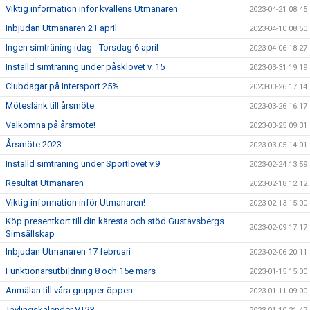
Viktig information inför kvällens Utmanaren
2023-04-21 08:45
Inbjudan Utmanaren 21 april
2023-04-10 08:50
Ingen simträning idag - Torsdag 6 april
2023-04-06 18:27
Inställd simträning under påsklovet v. 15
2023-03-31 19:19
Clubdagar på Intersport 25%
2023-03-26 17:14
Möteslänk till årsmöte
2023-03-26 16:17
Välkomna på årsmöte!
2023-03-25 09:31
Årsmöte 2023
2023-03-05 14:01
Inställd simträning under Sportlovet v.9
2023-02-24 13:59
Resultat Utmanaren
2023-02-18 12:12
Viktig information inför Utmanaren!
2023-02-13 15:00
Köp presentkort till din käresta och stöd Gustavsbergs
2023-02-09 17:17
Simsällskap
Inbjudan Utmanaren 17 februari
2023-02-06 20:11
Funktionärsutbildning 8 och 15e mars
2023-01-15 15:00
Anmälan till våra grupper öppen
2023-01-11 09:00
Tävlingskalender VT23