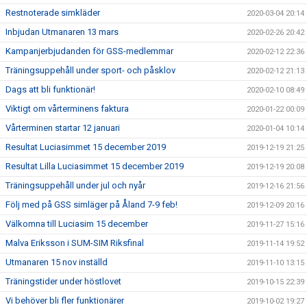
Restnoterade simkläder
2020-03-04 20:14
Inbjudan Utmanaren 13 mars
2020-02-26 20:42
Kampanjerbjudanden för GSS-medlemmar
2020-02-12 22:36
Träningsuppehåll under sport- och påsklov
2020-02-12 21:13
Dags att bli funktionär!
2020-02-10 08:49
Viktigt om vårterminens faktura
2020-01-22 00:09
Vårterminen startar 12 januari
2020-01-04 10:14
Resultat Luciasimmet 15 december 2019
2019-12-19 21:25
Resultat Lilla Luciasimmet 15 december 2019
2019-12-19 20:08
Träningsuppehåll under jul och nyår
2019-12-16 21:56
Följ med på GSS simläger på Åland 7-9 feb!
2019-12-09 20:16
Välkomna till Luciasim 15 december
2019-11-27 15:16
Malva Eriksson i SUM-SIM Riksfinal
2019-11-14 19:52
Utmanaren 15 nov inställd
2019-11-10 13:15
Träningstider under höstlovet
2019-10-15 22:39
Vi behöver bli fler funktionärer
2019-10-02 19:27