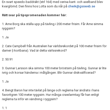
En svart speedo-baddräkt (strl 164) med cerisa kant- och axelband blev
TRÄNINGSAVGIFTER
kvarglömd. Den finns hos Lotta som du når på
chwik@gssweb.se
Rätt svar på tipspromenaden kommer här:
1. Arne Borg ska ställa upp på tävling i 200 meter frisim. Får Arne simma
ryggsim?
1. Ja
2. Cate Campbell från Australien har världsrekordet på 100 meter frisim för
damer (i kortbana). Vad är detta värlssrekord?
2. 50.91
3. Gunnar Larsson ska simma 100 meter bröstsim på tävling. Gunnar är lite
ivrig och korsar händerna i målgången. Blir Gunnar diskvalificerad?
1. Ja
4. Bengt Baron har inte tävlat på länge och reglerna har ändrats i hans
favoritgren 100 meter ryggsim. Hur många crawlarmtag får han enligt
reglerna ta inför en vändning i ryggsim?
1. 1