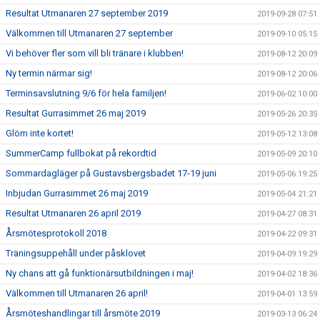
Resultat Utmanaren 27 september 2019
2019-09-28 07:51
Välkommen till Utmanaren 27 september
2019-09-10 05:15
Vi behöver fler som vill bli tränare i klubben!
2019-08-12 20:09
Ny termin närmar sig!
2019-08-12 20:06
Terminsavslutning 9/6 för hela familjen!
2019-06-02 10:00
Resultat Gurrasimmet 26 maj 2019
2019-05-26 20:35
Glöm inte kortet!
2019-05-12 13:08
SummerCamp fullbokat på rekordtid
2019-05-09 20:10
Sommardagläger på Gustavsbergsbadet 17-19 juni
2019-05-06 19:25
Inbjudan Gurrasimmet 26 maj 2019
2019-05-04 21:21
Resultat Utmanaren 26 april 2019
2019-04-27 08:31
Årsmötesprotokoll 2018
2019-04-22 09:31
Träningsuppehåll under påsklovet
2019-04-09 19:29
Ny chans att gå funktionärsutbildningen i maj!
2019-04-02 18:36
Välkommen till Utmanaren 26 april!
2019-04-01 13:59
Årsmöteshandlingar till årsmöte 2019
2019-03-13 06:24