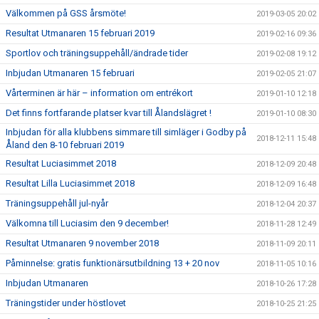
Välkommen på GSS årsmöte!
2019-03-05 20:02
Resultat Utmanaren 15 februari 2019
2019-02-16 09:36
Sportlov och träningsuppehåll/ändrade tider
2019-02-08 19:12
Inbjudan Utmanaren 15 februari
2019-02-05 21:07
Vårterminen är här – information om entrékort
2019-01-10 12:18
Det finns fortfarande platser kvar till Ålandslägret !
2019-01-10 08:30
Inbjudan för alla klubbens simmare till simläger i Godby på
2018-12-11 15:48
Åland den 8-10 februari 2019
Resultat Luciasimmet 2018
2018-12-09 20:48
Resultat Lilla Luciasimmet 2018
2018-12-09 16:48
Träningsuppehåll jul-nyår
2018-12-04 20:37
Välkomna till Luciasim den 9 december!
2018-11-28 12:49
Resultat Utmanaren 9 november 2018
2018-11-09 20:11
Påminnelse: gratis funktionärsutbildning 13 + 20 nov
2018-11-05 10:16
Inbjudan Utmanaren
2018-10-26 17:28
Träningstider under höstlovet
2018-10-25 21:25