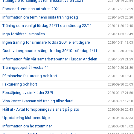
Ytterligare försening av terminsstart våren 2021
2021-01-19 20:54
Försenad terminsstart våren 2021
2020-12-21 12:29
Information om terminens sista träningsdag
2020-12-03 20:20
Träning som vanligt lördag 21/11 och söndag 22/11
2020-11-20 17:45
Inga föräldrar i simhallen
2020-11-03 19:49
Ingen träning för simmare födda 2004 eller tidigare
2020-10-31 19:03
Gustavsbergsbadet stängt fredag 30/10 - söndag 1/11
2020-10-30 09:25
Information från vår samarbetspartner Flügger Andelen
2020-10-29 21:29
Träningsuppehåll vecka 44
2020-10-20 21:30
Påminnelse fakturering och kort
2020-10-20 18:41
Fakturering och kort
2020-09-30 23:03
Försäljning av simkläder 23/9
2020-09-17 21:50
Visa kortet i kassan vid träning tillsvidare!
2020-09-17 17:50
Håll ut - Avtal förhoppningsvis snart på plats
2020-08-26 20:43
Uppdatering klubbens läge
2020-08-15 07:33
Information om höstterminen
2020-08-08 18:02