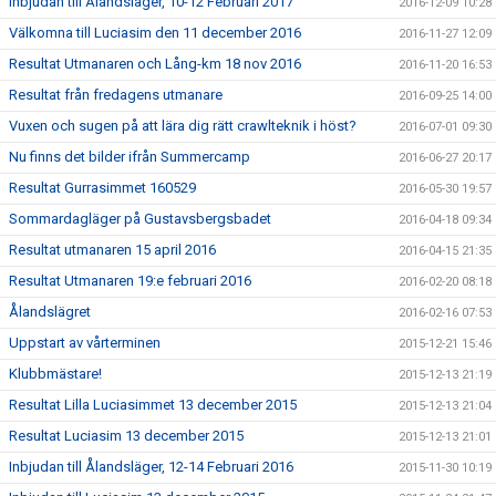
Inbjudan till Ålandsläger, 10-12 Februari 2017
2016-12-09 10:28
Välkomna till Luciasim den 11 december 2016
2016-11-27 12:09
Resultat Utmanaren och Lång-km 18 nov 2016
2016-11-20 16:53
Resultat från fredagens utmanare
2016-09-25 14:00
Vuxen och sugen på att lära dig rätt crawlteknik i höst?
2016-07-01 09:30
Nu finns det bilder ifrån Summercamp
2016-06-27 20:17
Resultat Gurrasimmet 160529
2016-05-30 19:57
Sommardagläger på Gustavsbergsbadet
2016-04-18 09:34
Resultat utmanaren 15 april 2016
2016-04-15 21:35
Resultat Utmanaren 19:e februari 2016
2016-02-20 08:18
Ålandslägret
2016-02-16 07:53
Uppstart av vårterminen
2015-12-21 15:46
Klubbmästare!
2015-12-13 21:19
Resultat Lilla Luciasimmet 13 december 2015
2015-12-13 21:04
Resultat Luciasim 13 december 2015
2015-12-13 21:01
Inbjudan till Ålandsläger, 12-14 Februari 2016
2015-11-30 10:19