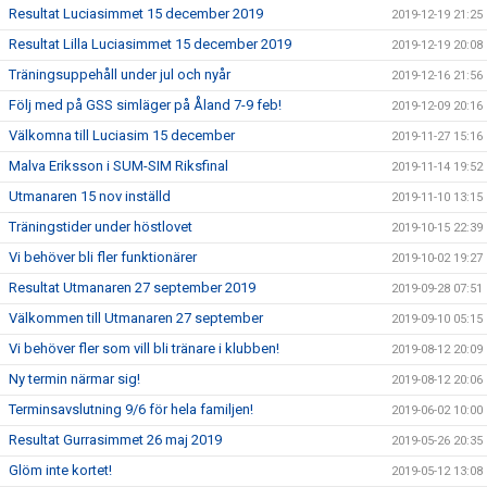
Resultat Luciasimmet 15 december 2019
2019-12-19 21:25
Resultat Lilla Luciasimmet 15 december 2019
2019-12-19 20:08
Träningsuppehåll under jul och nyår
2019-12-16 21:56
Följ med på GSS simläger på Åland 7-9 feb!
2019-12-09 20:16
Välkomna till Luciasim 15 december
2019-11-27 15:16
Malva Eriksson i SUM-SIM Riksfinal
2019-11-14 19:52
Utmanaren 15 nov inställd
2019-11-10 13:15
Träningstider under höstlovet
2019-10-15 22:39
Vi behöver bli fler funktionärer
2019-10-02 19:27
Resultat Utmanaren 27 september 2019
2019-09-28 07:51
Välkommen till Utmanaren 27 september
2019-09-10 05:15
Vi behöver fler som vill bli tränare i klubben!
2019-08-12 20:09
Ny termin närmar sig!
2019-08-12 20:06
Terminsavslutning 9/6 för hela familjen!
2019-06-02 10:00
Resultat Gurrasimmet 26 maj 2019
2019-05-26 20:35
Glöm inte kortet!
2019-05-12 13:08