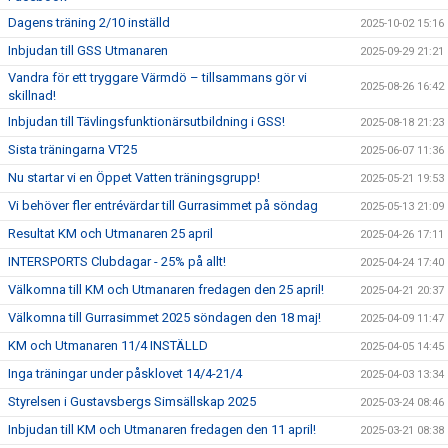
Dagens träning 2/10 inställd
2025-10-02 15:16
Inbjudan till GSS Utmanaren
2025-09-29 21:21
Vandra för ett tryggare Värmdö – tillsammans gör vi
2025-08-26 16:42
skillnad!
Inbjudan till Tävlingsfunktionärsutbildning i GSS!
2025-08-18 21:23
Sista träningarna VT25
2025-06-07 11:36
Nu startar vi en Öppet Vatten träningsgrupp!
2025-05-21 19:53
Vi behöver fler entrévärdar till Gurrasimmet på söndag
2025-05-13 21:09
Resultat KM och Utmanaren 25 april
2025-04-26 17:11
INTERSPORTS Clubdagar - 25% på allt!
2025-04-24 17:40
Välkomna till KM och Utmanaren fredagen den 25 april!
2025-04-21 20:37
Välkomna till Gurrasimmet 2025 söndagen den 18 maj!
2025-04-09 11:47
KM och Utmanaren 11/4 INSTÄLLD
2025-04-05 14:45
Inga träningar under påsklovet 14/4-21/4
2025-04-03 13:34
Styrelsen i Gustavsbergs Simsällskap 2025
2025-03-24 08:46
Inbjudan till KM och Utmanaren fredagen den 11 april!
2025-03-21 08:38