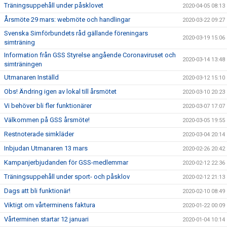
Träningsuppehåll under påsklovet
2020-04-05 08:13
Årsmöte 29 mars: webmöte och handlingar
2020-03-22 09:27
Svenska Simförbundets råd gällande föreningars
2020-03-19 15:06
simträning
Information från GSS Styrelse angående Coronaviruset och
2020-03-14 13:48
simträningen
Utmanaren Inställd
2020-03-12 15:10
Obs! Ändring igen av lokal till årsmötet
2020-03-10 20:23
Vi behöver bli fler funktionärer
2020-03-07 17:07
Välkommen på GSS årsmöte!
2020-03-05 19:55
Restnoterade simkläder
2020-03-04 20:14
Inbjudan Utmanaren 13 mars
2020-02-26 20:42
Kampanjerbjudanden för GSS-medlemmar
2020-02-12 22:36
Träningsuppehåll under sport- och påsklov
2020-02-12 21:13
Dags att bli funktionär!
2020-02-10 08:49
Viktigt om vårterminens faktura
2020-01-22 00:09
Vårterminen startar 12 januari
2020-01-04 10:14