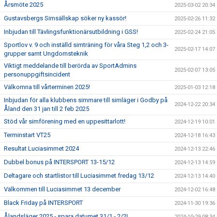
Årsmöte 2025
2025-03-02 20:34
Gustavsbergs Simsällskap söker ny kassör!
2025-02-26 11:32
Inbjudan till Tävlingsfunktionärsutbildning i GSS!
2025-02-24 21:05
Sportlov v. 9 och inställd simträning för våra Steg 1,2 och 3-
2025-02-17 14:07
grupper samt Ungdomsteknik
Viktigt meddelande till berörda av SportAdmins
2025-02-07 13:05
personuppgiftsincident
Välkomna till vårterminen 2025!
2025-01-03 12:18
Inbjudan för alla klubbens simmare till simläger i Godby på
2024-12-22 20:34
Åland den 31 jan till 2 feb 2025
Stöd vår simförening med en uppesittarlott!
2024-12-19 10:01
Terminstart VT25
2024-12-18 16:43
Resultat Luciasimmet 2024
2024-12-13 22:46
Dubbel bonus på INTERSPORT 13-15/12
2024-12-13 14:59
Deltagare och startlistor till Luciasimmet fredag 13/12
2024-12-13 14:40
Välkommen till Luciasimmet 13 december
2024-12-02 16:48
Black Friday på INTERSPORT
2024-11-30 19:36
Ålandsläger 2025 - spara datumet 31/1 - 2/2!
2024-10-29 08:34