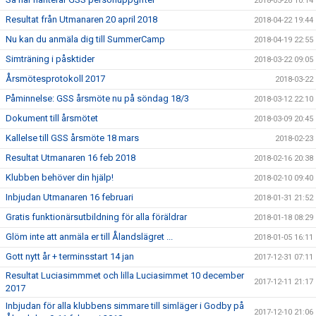
2018-05-26 10:14
Resultat från Utmanaren 20 april 2018
2018-04-22 19:44
Nu kan du anmäla dig till SummerCamp
2018-04-19 22:55
Simträning i påsktider
2018-03-22 09:05
Årsmötesprotokoll 2017
2018-03-22
Påminnelse: GSS årsmöte nu på söndag 18/3
2018-03-12 22:10
Dokument till årsmötet
2018-03-09 20:45
Kallelse till GSS årsmöte 18 mars
2018-02-23
Resultat Utmanaren 16 feb 2018
2018-02-16 20:38
Klubben behöver din hjälp!
2018-02-10 09:40
Inbjudan Utmanaren 16 februari
2018-01-31 21:52
Gratis funktionärsutbildning för alla föräldrar
2018-01-18 08:29
Glöm inte att anmäla er till Ålandslägret ...
2018-01-05 16:11
Gott nytt år + terminsstart 14 jan
2017-12-31 07:11
Resultat Luciasimmmet och lilla Luciasimmet 10 december
2017-12-11 21:17
2017
Inbjudan för alla klubbens simmare till simläger i Godby på
2017-12-10 21:06