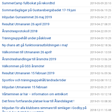
SummerCamp fullbokat på rekordtid
2019-05-09 20:10
Sommardagläger på Gustavsbergsbadet 17-19 juni
2019-05-06 19:25
Inbjudan Gurrasimmet 26 maj 2019
2019-05-04 21:21
Resultat Utmanaren 26 april 2019
2019-04-27 08:31
Årsmötesprotokoll 2018
2019-04-22 09:31
Träningsuppehåll under påsklovet
2019-04-09 19:29
Ny chans att gå funktionärsutbildningen i maj!
2019-04-02 18:36
Välkommen till Utmanaren 26 april!
2019-04-01 13:59
Årsmöteshandlingar till årsmöte 2019
2019-03-13 06:24
Välkommen på GSS årsmöte!
2019-03-05 20:02
Resultat Utmanaren 15 februari 2019
2019-02-16 09:36
Sportlov och träningsuppehåll/ändrade tider
2019-02-08 19:12
Inbjudan Utmanaren 15 februari
2019-02-05 21:07
Vårterminen är här – information om entrékort
2019-01-10 12:18
Det finns fortfarande platser kvar till Ålandslägret !
2019-01-10 08:30
Inbjudan för alla klubbens simmare till simläger i Godby på
2018-12-11 15:48