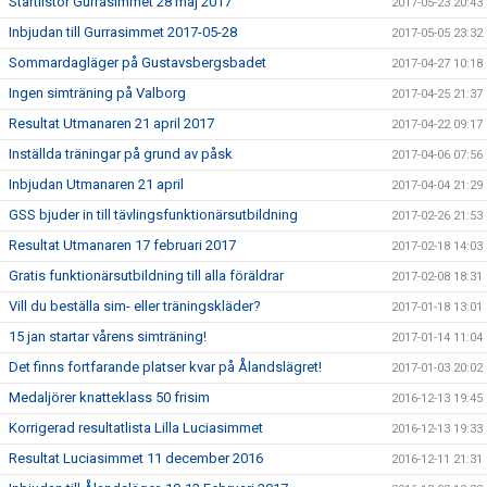
Startlistor Gurrasimmet 28 maj 2017
2017-05-23 20:43
Inbjudan till Gurrasimmet 2017-05-28
2017-05-05 23:32
Sommardagläger på Gustavsbergsbadet
2017-04-27 10:18
Ingen simträning på Valborg
2017-04-25 21:37
Resultat Utmanaren 21 april 2017
2017-04-22 09:17
Inställda träningar på grund av påsk
2017-04-06 07:56
Inbjudan Utmanaren 21 april
2017-04-04 21:29
GSS bjuder in till tävlingsfunktionärsutbildning
2017-02-26 21:53
Resultat Utmanaren 17 februari 2017
2017-02-18 14:03
Gratis funktionärsutbildning till alla föräldrar
2017-02-08 18:31
Vill du beställa sim- eller träningskläder?
2017-01-18 13:01
15 jan startar vårens simträning!
2017-01-14 11:04
Det finns fortfarande platser kvar på Ålandslägret!
2017-01-03 20:02
Medaljörer knatteklass 50 frisim
2016-12-13 19:45
Korrigerad resultatlista Lilla Luciasimmet
2016-12-13 19:33
Resultat Luciasimmet 11 december 2016
2016-12-11 21:31