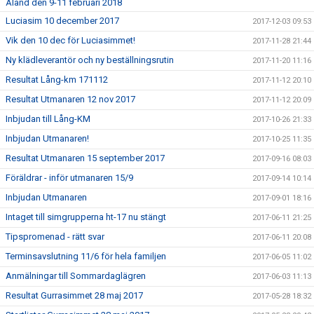
Åland den 9-11 februari 2018
Luciasim 10 december 2017
2017-12-03 09:53
Vik den 10 dec för Luciasimmet!
2017-11-28 21:44
Ny klädleverantör och ny beställningsrutin
2017-11-20 11:16
Resultat Lång-km 171112
2017-11-12 20:10
Resultat Utmanaren 12 nov 2017
2017-11-12 20:09
Inbjudan till Lång-KM
2017-10-26 21:33
Inbjudan Utmanaren!
2017-10-25 11:35
Resultat Utmanaren 15 september 2017
2017-09-16 08:03
Föräldrar - inför utmanaren 15/9
2017-09-14 10:14
Inbjudan Utmanaren
2017-09-01 18:16
Intaget till simgrupperna ht-17 nu stängt
2017-06-11 21:25
Tipspromenad - rätt svar
2017-06-11 20:08
Terminsavslutning 11/6 för hela familjen
2017-06-05 11:02
Anmälningar till Sommardaglägren
2017-06-03 11:13
Resultat Gurrasimmet 28 maj 2017
2017-05-28 18:32