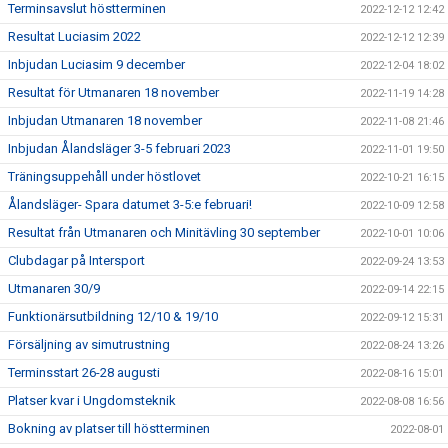
Terminsavslut höstterminen
2022-12-12 12:42
Resultat Luciasim 2022
2022-12-12 12:39
Inbjudan Luciasim 9 december
2022-12-04 18:02
Resultat för Utmanaren 18 november
2022-11-19 14:28
Inbjudan Utmanaren 18 november
2022-11-08 21:46
Inbjudan Ålandsläger 3-5 februari 2023
2022-11-01 19:50
Träningsuppehåll under höstlovet
2022-10-21 16:15
Ålandsläger- Spara datumet 3-5:e februari!
2022-10-09 12:58
Resultat från Utmanaren och Minitävling 30 september
2022-10-01 10:06
Clubdagar på Intersport
2022-09-24 13:53
Utmanaren 30/9
2022-09-14 22:15
Funktionärsutbildning 12/10 & 19/10
2022-09-12 15:31
Försäljning av simutrustning
2022-08-24 13:26
Terminsstart 26-28 augusti
2022-08-16 15:01
Platser kvar i Ungdomsteknik
2022-08-08 16:56
Bokning av platser till höstterminen
2022-08-01