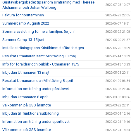
Gustavsbergsbadet tipsar om simträning med Therese
2022-07-25 10:07
Alshammar och Johan Wallberg
Faktura för höstterminen
2022-06-29 22:05
Summercamp Augusti 2022
2022-06-07 19:51
Sommaravslutning för hela familjen, 5e juni
2022-05-22 21:08
Summer Camp 13-15 juni
2022-05-20 21:37
Inställda träningspass Kristihimmelsfärdshelgen
2022-05-20 18:09
Resultat Utmanaren samt Minitävling 13 maj
2022-05-14 10:39
Info för föräldrar och publik - Utmanaren 13/5
2022-05-13 13:23
Inbjudan Utmanaren 13 maj!
2022-05-03 20:11
Resultat Utmanaren och Minitävling 8 april
2022-04-09 06:34
Information om träning under påsklovet
2022-04-08 21:46
Inbjudan Utmanaren 8 april!
2022-03-30 08:06
Välkommen på GSS årsmöte
2022-03-22 22:11
Inbjudan till funktionärsutbildning
2022-03-04 12:16
Information om träning under sportlovet
2022-02-24 19:16
Välkommen på GSS årsmöte
2022-02-24 18:54