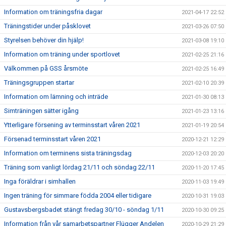
Information om träningsfria dagar
2021-04-17 22:52
Träningstider under påsklovet
2021-03-26 07:50
Styrelsen behöver din hjälp!
2021-03-08 19:10
Information om träning under sportlovet
2021-02-25 21:16
Välkommen på GSS årsmöte
2021-02-25 16:49
Träningsgruppen startar
2021-02-10 20:39
Information om lämning och inträde
2021-01-30 08:13
Simträningen sätter igång
2021-01-23 13:16
Ytterligare försening av terminsstart våren 2021
2021-01-19 20:54
Försenad terminsstart våren 2021
2020-12-21 12:29
Information om terminens sista träningsdag
2020-12-03 20:20
Träning som vanligt lördag 21/11 och söndag 22/11
2020-11-20 17:45
Inga föräldrar i simhallen
2020-11-03 19:49
Ingen träning för simmare födda 2004 eller tidigare
2020-10-31 19:03
Gustavsbergsbadet stängt fredag 30/10 - söndag 1/11
2020-10-30 09:25
Information från vår samarbetspartner Flügger Andelen
2020-10-29 21:29