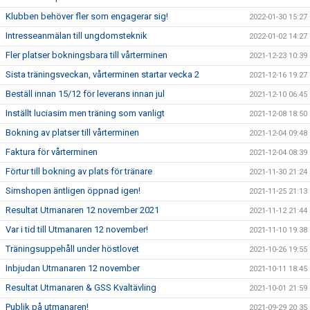
Klubben behöver fler som engagerar sig!
2022-01-30 15:27
Intresseanmälan till ungdomsteknik
2022-01-02 14:27
Fler platser bokningsbara till vårterminen
2021-12-23 10:39
Sista träningsveckan, vårterminen startar vecka 2
2021-12-16 19:27
Beställ innan 15/12 för leverans innan jul
2021-12-10 06:45
Inställt luciasim men träning som vanligt
2021-12-08 18:50
Bokning av platser till vårterminen
2021-12-04 09:48
Faktura för vårterminen
2021-12-04 08:39
Förtur till bokning av plats för tränare
2021-11-30 21:24
Simshopen äntligen öppnad igen!
2021-11-25 21:13
Resultat Utmanaren 12 november 2021
2021-11-12 21:44
Var i tid till Utmanaren 12 november!
2021-11-10 19:38
Träningsuppehåll under höstlovet
2021-10-26 19:55
Inbjudan Utmanaren 12 november
2021-10-11 18:45
Resultat Utmanaren & GSS Kvaltävling
2021-10-01 21:59
Publik på utmanaren!
2021-09-29 20:35