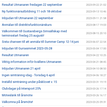
Resultat Utmanaren fredagen 22 september
2023-09-22 21:02
Ny funktionärsutbildning 11 och 18 oktober
2023-09-13 10:46
Inbjudan till Utmanaren 22 september
2023-09-11 21:58
Anmälan till distriktsfunktionärskurs
2023-08-17 19:03
Välkommen till Gustavsbergs Simsällskap med
2023-08-15 20:10
terminsstart fredag 25 augusti!
Sista chansen till att anmäla till Summer Camp 12-14 juni
2023-06-07 22:54
Inbjudan till Gurrasimmet 2023-05-28
2023-05-04 17:00
Resultat Utmanaren
2023-04-22 10:25
Viktig information inför kvällens Utmanaren
2023-04-21 08:45
Inbjudan Utmanaren 21 april
2023-04-10 08:50
Ingen simträning idag - Torsdag 6 april
2023-04-06 18:27
Inställd simträning under påsklovet v. 15
2023-03-31 19:19
Clubdagar på Intersport 25%
2023-03-26 17:14
Möteslänk till årsmöte
2023-03-26 16:17
Välkomna på årsmöte!
2023-03-25 09:31