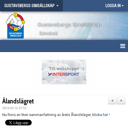
GUSTAVSBERGS SIMSÄLLSKAP
LOGGA IN
Gustavsbergs Simsällskap
Simidrott
HEM
NYHETER
OM KLUBBEN
TÄVLINGAR
Ålandslägret
<
>
LÄGER
2016-02-16 07:53
Nu finns en liten sammanfattning av årets Ålandsläger, klicka
här
!
WEBBSHOP