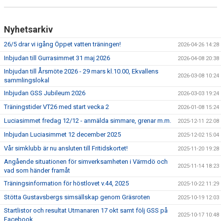
TRÄNINGSAVGIFTER
Nyhetsarkiv
26/5 drar vi igång Öppet vatten träningen!
2026-04-26 14:28
Inbjudan till Gurrasimmet 31 maj 2026
2026-04-08 20:38
Inbjudan till Årsmöte 2026 - 29 mars kl.10.00, Ekvallens
2026-03-08 10:24
sammlingslokal
Inbjudan GSS Jubileum 2026
2026-03-03 19:24
Träningstider VT26 med start vecka 2
2026-01-08 15:24
Luciasimmet fredag 12/12 - anmälda simmare, grenar m.m.
2025-12-11 22:08
Inbjudan Luciasimmet 12 december 2025
2025-12-02 15:04
Vår simklubb är nu ansluten till Fritidskortet!
2025-11-20 19:28
Angående situationen för simverksamheten i Värmdö och
2025-11-14 18:23
vad som händer framåt
Träningsinformation för höstlovet v.44, 2025
2025-10-22 11:29
Stötta Gustavsbergs simsällskap genom Gräsroten
2025-10-19 12:03
Startlistor och resultat Utmanaren 17 okt samt följ GSS på
2025-10-17 10:48
Facebook