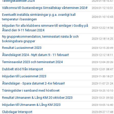
Tävlingskalender 2024
2024-01-18 16:47
Välkomna till Gustavsbergs Simsällskap vårterminen 2024!
2024-01-12 10:51
Eventuellt inställda simträningar p.g.a. ovanligt kall
2024-01-10 10:43
temperatur i bassängen
Inbjudan för alla klubbens simmare till simläger i Godby på
2023-12-22 14:56
Åland den 9-11 februari 2024
Ny grupprekommendation, terminsstart nästa år och
2023-12-18 14:25
bokningsbara grupper
Resultat Luciasimmet 2023
2023-12-15 20:49
Ålandslägret 2024 - Nytt datum 9 - 11 februari!
2023-12-12 18:11
Terminsavslut 2023 och terminsstart 2024
2023-12-04 20:26
Dubbelt stöd från Intersport
2023-12-01 08:47
Inbjudan till Luciasimmet 2023
2023-11-30 18:27
Ålandsläger - Spara datumet 2-4:e februari!
2023-11-07 21:24
Träningstider i samband med höstlovet
2023-10-25 10:10
Resultat Utmanaren & Lång-KM 20 oktober 2023
2023-10-21 09:50
Inbjudan till Utmanaren & Lång-KM 2023
2023-10-05 16:40
Clubdagar Intersport
2023-09-27 17:48