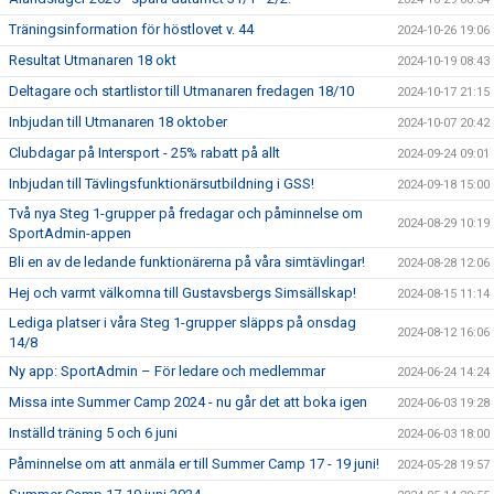
Träningsinformation för höstlovet v. 44
2024-10-26 19:06
Resultat Utmanaren 18 okt
2024-10-19 08:43
Deltagare och startlistor till Utmanaren fredagen 18/10
2024-10-17 21:15
Inbjudan till Utmanaren 18 oktober
2024-10-07 20:42
Clubdagar på Intersport - 25% rabatt på allt
2024-09-24 09:01
Inbjudan till Tävlingsfunktionärsutbildning i GSS!
2024-09-18 15:00
Två nya Steg 1-grupper på fredagar och påminnelse om
2024-08-29 10:19
SportAdmin-appen
Bli en av de ledande funktionärerna på våra simtävlingar!
2024-08-28 12:06
Hej och varmt välkomna till Gustavsbergs Simsällskap!
2024-08-15 11:14
Lediga platser i våra Steg 1-grupper släpps på onsdag
2024-08-12 16:06
14/8
Ny app: SportAdmin – För ledare och medlemmar
2024-06-24 14:24
Missa inte Summer Camp 2024 - nu går det att boka igen
2024-06-03 19:28
Inställd träning 5 och 6 juni
2024-06-03 18:00
Påminnelse om att anmäla er till Summer Camp 17 - 19 juni!
2024-05-28 19:57