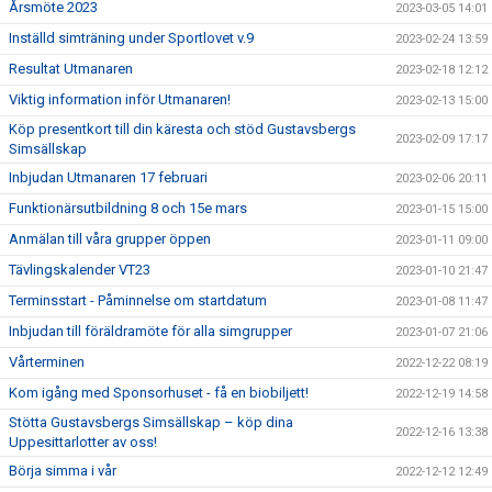
Årsmöte 2023
2023-03-05 14:01
Inställd simträning under Sportlovet v.9
2023-02-24 13:59
Resultat Utmanaren
2023-02-18 12:12
Viktig information inför Utmanaren!
2023-02-13 15:00
Köp presentkort till din käresta och stöd Gustavsbergs
2023-02-09 17:17
Simsällskap
Inbjudan Utmanaren 17 februari
2023-02-06 20:11
Funktionärsutbildning 8 och 15e mars
2023-01-15 15:00
Anmälan till våra grupper öppen
2023-01-11 09:00
Tävlingskalender VT23
2023-01-10 21:47
Terminsstart - Påminnelse om startdatum
2023-01-08 11:47
Inbjudan till föräldramöte för alla simgrupper
2023-01-07 21:06
Vårterminen
2022-12-22 08:19
Kom igång med Sponsorhuset - få en biobiljett!
2022-12-19 14:58
Stötta Gustavsbergs Simsällskap – köp dina
2022-12-16 13:38
Uppesittarlotter av oss!
Börja simma i vår
2022-12-12 12:49