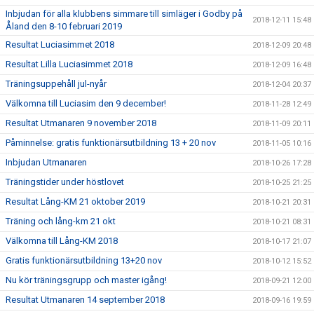
Inbjudan för alla klubbens simmare till simläger i Godby på
2018-12-11 15:48
Åland den 8-10 februari 2019
Resultat Luciasimmet 2018
2018-12-09 20:48
Resultat Lilla Luciasimmet 2018
2018-12-09 16:48
Träningsuppehåll jul-nyår
2018-12-04 20:37
Välkomna till Luciasim den 9 december!
2018-11-28 12:49
Resultat Utmanaren 9 november 2018
2018-11-09 20:11
Påminnelse: gratis funktionärsutbildning 13 + 20 nov
2018-11-05 10:16
Inbjudan Utmanaren
2018-10-26 17:28
Träningstider under höstlovet
2018-10-25 21:25
Resultat Lång-KM 21 oktober 2019
2018-10-21 20:31
Träning och lång-km 21 okt
2018-10-21 08:31
Välkomna till Lång-KM 2018
2018-10-17 21:07
Gratis funktionärsutbildning 13+20 nov
2018-10-12 15:52
Nu kör träningsgrupp och master igång!
2018-09-21 12:00
Resultat Utmanaren 14 september 2018
2018-09-16 19:59