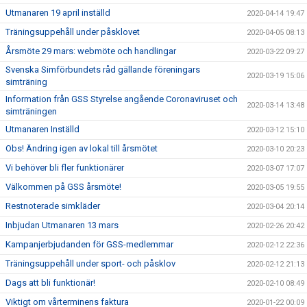
Utmanaren 19 april inställd
2020-04-14 19:47
Träningsuppehåll under påsklovet
2020-04-05 08:13
Årsmöte 29 mars: webmöte och handlingar
2020-03-22 09:27
Svenska Simförbundets råd gällande föreningars
2020-03-19 15:06
simträning
Information från GSS Styrelse angående Coronaviruset och
2020-03-14 13:48
simträningen
Utmanaren Inställd
2020-03-12 15:10
Obs! Ändring igen av lokal till årsmötet
2020-03-10 20:23
Vi behöver bli fler funktionärer
2020-03-07 17:07
Välkommen på GSS årsmöte!
2020-03-05 19:55
Restnoterade simkläder
2020-03-04 20:14
Inbjudan Utmanaren 13 mars
2020-02-26 20:42
Kampanjerbjudanden för GSS-medlemmar
2020-02-12 22:36
Träningsuppehåll under sport- och påsklov
2020-02-12 21:13
Dags att bli funktionär!
2020-02-10 08:49
Viktigt om vårterminens faktura
2020-01-22 00:09