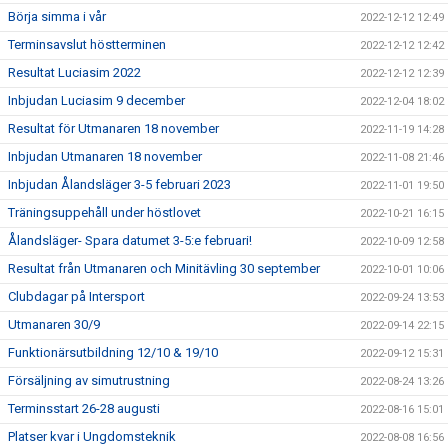
Börja simma i vår
2022-12-12 12:49
Terminsavslut höstterminen
2022-12-12 12:42
Resultat Luciasim 2022
2022-12-12 12:39
Inbjudan Luciasim 9 december
2022-12-04 18:02
Resultat för Utmanaren 18 november
2022-11-19 14:28
Inbjudan Utmanaren 18 november
2022-11-08 21:46
Inbjudan Ålandsläger 3-5 februari 2023
2022-11-01 19:50
Träningsuppehåll under höstlovet
2022-10-21 16:15
Ålandsläger- Spara datumet 3-5:e februari!
2022-10-09 12:58
Resultat från Utmanaren och Minitävling 30 september
2022-10-01 10:06
Clubdagar på Intersport
2022-09-24 13:53
Utmanaren 30/9
2022-09-14 22:15
Funktionärsutbildning 12/10 & 19/10
2022-09-12 15:31
Försäljning av simutrustning
2022-08-24 13:26
Terminsstart 26-28 augusti
2022-08-16 15:01
Platser kvar i Ungdomsteknik
2022-08-08 16:56