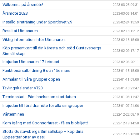
Välkomna på årsmöte!
2023-03-25 09:31
Årsmöte 2023
2023-03-05 14:01
Inställd simträning under Sportlovet v.9
2023-02-24 13:59
Resultat Utmanaren
2023-02-18 12:12
Viktig information inför Utmanaren!
2023-02-13 15:00
Köp presentkort till din käresta och stöd Gustavsbergs
2023-02-09 17:17
Simsällskap
Inbjudan Utmanaren 17 februari
2023-02-06 20:11
Funktionärsutbildning 8 och 15e mars
2023-01-15 15:00
Anmälan till våra grupper öppen
2023-01-11 09:00
Tävlingskalender VT23
2023-01-10 21:47
Terminsstart - Påminnelse om startdatum
2023-01-08 11:47
Inbjudan till föräldramöte för alla simgrupper
2023-01-07 21:06
Vårterminen
2022-12-22 08:19
Kom igång med Sponsorhuset - få en biobiljett!
2022-12-19 14:58
Stötta Gustavsbergs Simsällskap – köp dina
2022-12-16 13:38
Uppesittarlotter av oss!