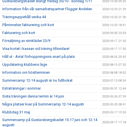
Gustavsbergsbadet stängt fredag 30/10 - söndag 1/11
2020-10-30 09:25
Information från vår samarbetspartner Flügger Andelen
2020-10-29 21:29
Träningsuppehåll vecka 44
2020-10-20 21:30
Påminnelse fakturering och kort
2020-10-20 18:41
Fakturering och kort
2020-09-30 23:03
Försäljning av simkläder 23/9
2020-09-17 21:50
Visa kortet i kassan vid träning tillsvidare!
2020-09-17 17:50
Håll ut - Avtal förhoppningsvis snart på plats
2020-08-26 20:43
Uppdatering klubbens läge
2020-08-15 07:33
Information om höstterminen
2020-08-08 18:02
Summercamp 12-14 augusti är nu fullbokat
2020-07-13 08:54
Extraträningar i sommar
2020-05-31 12:44
Sista träningen denna termin är 14 juni
2020-05-26 07:59
Några platser kvar på Summercamp 12-14 augusti
2020-05-20 08:41
Klubbdag 31 maj
2020-05-17 19:50
Summercamp på Gustavsbergsbadet 15-17 juni och 12-14
2020-04-17 17:18
augusti