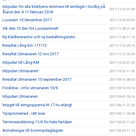
Inbjudan för alla klubbens simmare till simläger i Godby på
2017-12-10 21:06
Åland den 9-11 februari 2018
Luciasim 10 december 2017
2017-12-03 09:53
Vik den 10 dec för Luciasimmet!
2017-11-28 21:44
Ny klädleverantör och ny beställningsrutin
2017-11-20 11:16
Resultat Lång-km 171112
2017-11-12 20:10
Resultat Utmanaren 12 nov 2017
2017-11-12 20:09
Inbjudan till Lång-KM
2017-10-26 21:33
Inbjudan Utmanaren!
2017-10-25 11:35
Resultat Utmanaren 15 september 2017
2017-09-16 08:03
Föräldrar - inför utmanaren 15/9
2017-09-14 10:14
Inbjudan Utmanaren
2017-09-01 18:16
Intaget till simgrupperna ht-17 nu stängt
2017-06-11 21:25
Tipspromenad - rätt svar
2017-06-11 20:08
Terminsavslutning 11/6 för hela familjen
2017-06-05 11:02
Anmälningar till Sommardaglägren
2017-06-03 11:13