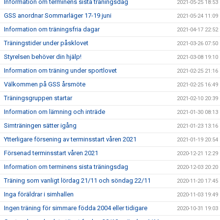
Information om terminens sista träningsdag
2021-05-25 18:53
GSS anordnar Sommarläger 17-19 juni
2021-05-24 11:09
Information om träningsfria dagar
2021-04-17 22:52
Träningstider under påsklovet
2021-03-26 07:50
Styrelsen behöver din hjälp!
2021-03-08 19:10
Information om träning under sportlovet
2021-02-25 21:16
Välkommen på GSS årsmöte
2021-02-25 16:49
Träningsgruppen startar
2021-02-10 20:39
Information om lämning och inträde
2021-01-30 08:13
Simträningen sätter igång
2021-01-23 13:16
Ytterligare försening av terminsstart våren 2021
2021-01-19 20:54
Försenad terminsstart våren 2021
2020-12-21 12:29
Information om terminens sista träningsdag
2020-12-03 20:20
Träning som vanligt lördag 21/11 och söndag 22/11
2020-11-20 17:45
Inga föräldrar i simhallen
2020-11-03 19:49
Ingen träning för simmare födda 2004 eller tidigare
2020-10-31 19:03