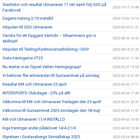
Startlistor och resultat Utmanaren 17 okt samt följ GSS på
2025-10-17 10:48
Facebook
Dagens träning 2/10 inställd
2025-10-02 15:16
Inbjudan till GSS Utmanaren
2025-09-29 21:21
Vandra för ett tryggare Värmdö – tillsammans gör vi
2025-08-26 16:42
skillnad!
Inbjudan till Tävlingsfunktionärsutbildning i GSS!
2025-08-18 21:23
Sista träningarna VT25
2025-06-07 11:36
Nu startar vi en Öppet Vatten träningsgrupp!
2025-05-21 19:53
Vi behöver fler entrévärdar till Gurrasimmet på söndag
2025-05-13 21:09
Resultat KM och Utmanaren 25 april
2025-04-26 17:11
INTERSPORTS Clubdagar - 25% på allt!
2025-04-24 17:40
Välkomna till KM och Utmanaren fredagen den 25 april!
2025-04-21 20:37
Välkomna till Gurrasimmet 2025 söndagen den 18 maj!
2025-04-09 11:47
KM och Utmanaren 11/4 INSTÄLLD
2025-04-05 14:45
Inga träningar under påsklovet 14/4-21/4
2025-04-03 13:34
Styrelsen i Gustavsbergs Simsällskap 2025
2025-03-24 08:46