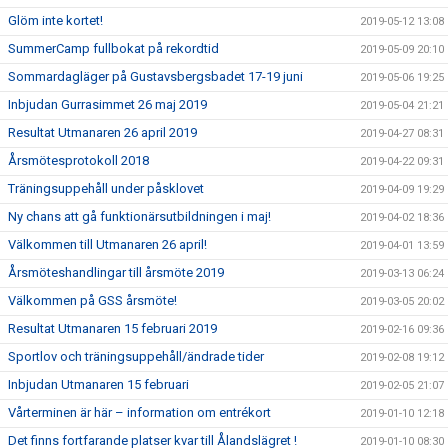
Glöm inte kortet!
2019-05-12 13:08
SummerCamp fullbokat på rekordtid
2019-05-09 20:10
Sommardagläger på Gustavsbergsbadet 17-19 juni
2019-05-06 19:25
Inbjudan Gurrasimmet 26 maj 2019
2019-05-04 21:21
Resultat Utmanaren 26 april 2019
2019-04-27 08:31
Årsmötesprotokoll 2018
2019-04-22 09:31
Träningsuppehåll under påsklovet
2019-04-09 19:29
Ny chans att gå funktionärsutbildningen i maj!
2019-04-02 18:36
Välkommen till Utmanaren 26 april!
2019-04-01 13:59
Årsmöteshandlingar till årsmöte 2019
2019-03-13 06:24
Välkommen på GSS årsmöte!
2019-03-05 20:02
Resultat Utmanaren 15 februari 2019
2019-02-16 09:36
Sportlov och träningsuppehåll/ändrade tider
2019-02-08 19:12
Inbjudan Utmanaren 15 februari
2019-02-05 21:07
Vårterminen är här – information om entrékort
2019-01-10 12:18
Det finns fortfarande platser kvar till Ålandslägret !
2019-01-10 08:30