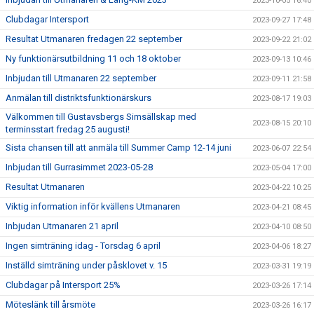
2023-10-05 16:40
Clubdagar Intersport
2023-09-27 17:48
Resultat Utmanaren fredagen 22 september
2023-09-22 21:02
Ny funktionärsutbildning 11 och 18 oktober
2023-09-13 10:46
Inbjudan till Utmanaren 22 september
2023-09-11 21:58
Anmälan till distriktsfunktionärskurs
2023-08-17 19:03
Välkommen till Gustavsbergs Simsällskap med
2023-08-15 20:10
terminsstart fredag 25 augusti!
Sista chansen till att anmäla till Summer Camp 12-14 juni
2023-06-07 22:54
Inbjudan till Gurrasimmet 2023-05-28
2023-05-04 17:00
Resultat Utmanaren
2023-04-22 10:25
Viktig information inför kvällens Utmanaren
2023-04-21 08:45
Inbjudan Utmanaren 21 april
2023-04-10 08:50
Ingen simträning idag - Torsdag 6 april
2023-04-06 18:27
Inställd simträning under påsklovet v. 15
2023-03-31 19:19
Clubdagar på Intersport 25%
2023-03-26 17:14
Möteslänk till årsmöte
2023-03-26 16:17