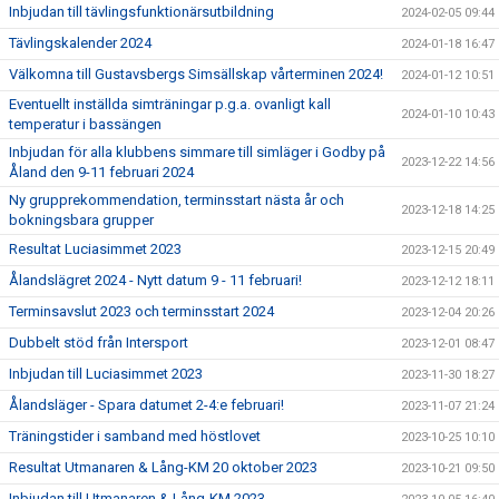
Inbjudan till tävlingsfunktionärsutbildning
2024-02-05 09:44
Tävlingskalender 2024
2024-01-18 16:47
Välkomna till Gustavsbergs Simsällskap vårterminen 2024!
2024-01-12 10:51
Eventuellt inställda simträningar p.g.a. ovanligt kall
2024-01-10 10:43
temperatur i bassängen
Inbjudan för alla klubbens simmare till simläger i Godby på
2023-12-22 14:56
Åland den 9-11 februari 2024
Ny grupprekommendation, terminsstart nästa år och
2023-12-18 14:25
bokningsbara grupper
Resultat Luciasimmet 2023
2023-12-15 20:49
Ålandslägret 2024 - Nytt datum 9 - 11 februari!
2023-12-12 18:11
Terminsavslut 2023 och terminsstart 2024
2023-12-04 20:26
Dubbelt stöd från Intersport
2023-12-01 08:47
Inbjudan till Luciasimmet 2023
2023-11-30 18:27
Ålandsläger - Spara datumet 2-4:e februari!
2023-11-07 21:24
Träningstider i samband med höstlovet
2023-10-25 10:10
Resultat Utmanaren & Lång-KM 20 oktober 2023
2023-10-21 09:50
Inbjudan till Utmanaren & Lång-KM 2023