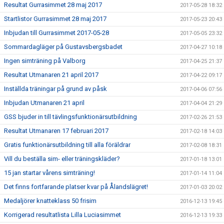
Resultat Gurrasimmet 28 maj 2017
2017-05-28 18:32
Startlistor Gurrasimmet 28 maj 2017
2017-05-23 20:43
Inbjudan till Gurrasimmet 2017-05-28
2017-05-05 23:32
Sommardagläger på Gustavsbergsbadet
2017-04-27 10:18
Ingen simträning på Valborg
2017-04-25 21:37
Resultat Utmanaren 21 april 2017
2017-04-22 09:17
Inställda träningar på grund av påsk
2017-04-06 07:56
Inbjudan Utmanaren 21 april
2017-04-04 21:29
GSS bjuder in till tävlingsfunktionärsutbildning
2017-02-26 21:53
Resultat Utmanaren 17 februari 2017
2017-02-18 14:03
Gratis funktionärsutbildning till alla föräldrar
2017-02-08 18:31
Vill du beställa sim- eller träningskläder?
2017-01-18 13:01
15 jan startar vårens simträning!
2017-01-14 11:04
Det finns fortfarande platser kvar på Ålandslägret!
2017-01-03 20:02
Medaljörer knatteklass 50 frisim
2016-12-13 19:45
Korrigerad resultatlista Lilla Luciasimmet
2016-12-13 19:33