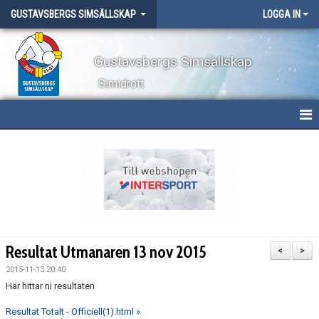
GUSTAVSBERGS SIMSÄLLSKAP
LOGGA IN
Gustavsbergs Simsällskap
Simidrott
HEM
NYHETER
OM KLUBBEN
TÄVLINGAR
Resultat Utmanaren 13 nov 2015
<
>
LÄGER
2015-11-13 20:40
Här hittar ni resultaten
WEBBSHOP
Resultat Totalt - Officiell(1).html »