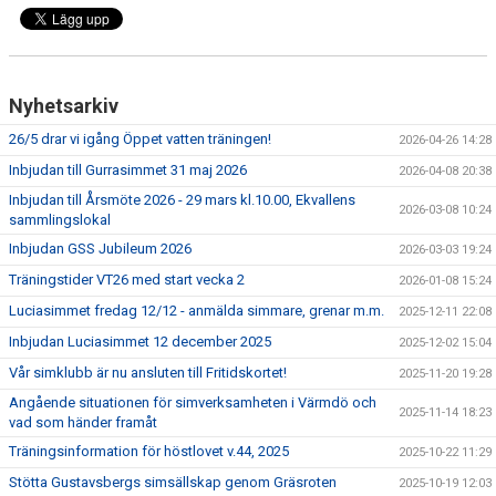
TRÄNINGSAVGIFTER
Nyhetsarkiv
26/5 drar vi igång Öppet vatten träningen!
2026-04-26 14:28
Inbjudan till Gurrasimmet 31 maj 2026
2026-04-08 20:38
Inbjudan till Årsmöte 2026 - 29 mars kl.10.00, Ekvallens
2026-03-08 10:24
sammlingslokal
Inbjudan GSS Jubileum 2026
2026-03-03 19:24
Träningstider VT26 med start vecka 2
2026-01-08 15:24
Luciasimmet fredag 12/12 - anmälda simmare, grenar m.m.
2025-12-11 22:08
Inbjudan Luciasimmet 12 december 2025
2025-12-02 15:04
Vår simklubb är nu ansluten till Fritidskortet!
2025-11-20 19:28
Angående situationen för simverksamheten i Värmdö och
2025-11-14 18:23
vad som händer framåt
Träningsinformation för höstlovet v.44, 2025
2025-10-22 11:29
Stötta Gustavsbergs simsällskap genom Gräsroten
2025-10-19 12:03