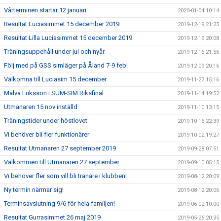
Vårterminen startar 12 januari
2020-01-04 10:14
Resultat Luciasimmet 15 december 2019
2019-12-19 21:25
Resultat Lilla Luciasimmet 15 december 2019
2019-12-19 20:08
Träningsuppehåll under jul och nyår
2019-12-16 21:56
Följ med på GSS simläger på Åland 7-9 feb!
2019-12-09 20:16
Välkomna till Luciasim 15 december
2019-11-27 15:16
Malva Eriksson i SUM-SIM Riksfinal
2019-11-14 19:52
Utmanaren 15 nov inställd
2019-11-10 13:15
Träningstider under höstlovet
2019-10-15 22:39
Vi behöver bli fler funktionärer
2019-10-02 19:27
Resultat Utmanaren 27 september 2019
2019-09-28 07:51
Välkommen till Utmanaren 27 september
2019-09-10 05:15
Vi behöver fler som vill bli tränare i klubben!
2019-08-12 20:09
Ny termin närmar sig!
2019-08-12 20:06
Terminsavslutning 9/6 för hela familjen!
2019-06-02 10:00
Resultat Gurrasimmet 26 maj 2019
2019-05-26 20:35