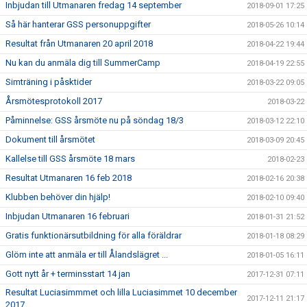
Inbjudan till Utmanaren fredag 14 september
2018-09-01 17:25
Så här hanterar GSS personuppgifter
2018-05-26 10:14
Resultat från Utmanaren 20 april 2018
2018-04-22 19:44
Nu kan du anmäla dig till SummerCamp
2018-04-19 22:55
Simträning i påsktider
2018-03-22 09:05
Årsmötesprotokoll 2017
2018-03-22
Påminnelse: GSS årsmöte nu på söndag 18/3
2018-03-12 22:10
Dokument till årsmötet
2018-03-09 20:45
Kallelse till GSS årsmöte 18 mars
2018-02-23
Resultat Utmanaren 16 feb 2018
2018-02-16 20:38
Klubben behöver din hjälp!
2018-02-10 09:40
Inbjudan Utmanaren 16 februari
2018-01-31 21:52
Gratis funktionärsutbildning för alla föräldrar
2018-01-18 08:29
Glöm inte att anmäla er till Ålandslägret ...
2018-01-05 16:11
Gott nytt år + terminsstart 14 jan
2017-12-31 07:11
Resultat Luciasimmmet och lilla Luciasimmet 10 december
2017-12-11 21:17
2017