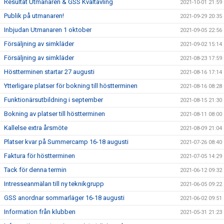
Resultat Utmanaren & GSS Kvaltävling
2021-10-01 21:59
Publik på utmanaren!
2021-09-29 20:35
Inbjudan Utmanaren 1 oktober
2021-09-05 22:56
Försäljning av simkläder
2021-09-02 15:14
Försäljning av simkläder
2021-08-23 17:59
Höstterminen startar 27 augusti
2021-08-16 17:14
Ytterligare platser för bokning till höstterminen
2021-08-16 08:28
Funktionärsutbildning i september
2021-08-15 21:30
Bokning av platser till höstterminen
2021-08-11 08:00
Kallelse extra årsmöte
2021-08-09 21:04
Platser kvar på Summercamp 16-18 augusti
2021-07-26 08:40
Faktura för höstterminen
2021-07-05 14:29
Tack för denna termin
2021-06-12 09:32
Intresseanmälan till ny teknikgrupp
2021-06-05 09:22
GSS anordnar sommarläger 16-18 augusti
2021-06-02 09:51
Information från klubben
2021-05-31 21:23