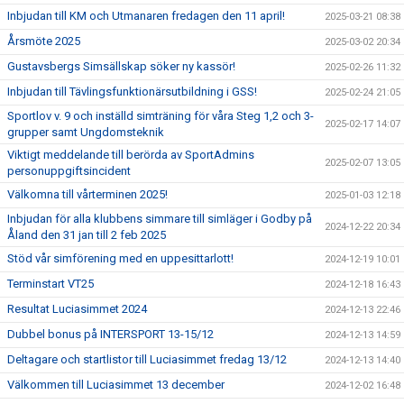
Inbjudan till KM och Utmanaren fredagen den 11 april!
2025-03-21 08:38
Årsmöte 2025
2025-03-02 20:34
Gustavsbergs Simsällskap söker ny kassör!
2025-02-26 11:32
Inbjudan till Tävlingsfunktionärsutbildning i GSS!
2025-02-24 21:05
Sportlov v. 9 och inställd simträning för våra Steg 1,2 och 3-
2025-02-17 14:07
grupper samt Ungdomsteknik
Viktigt meddelande till berörda av SportAdmins
2025-02-07 13:05
personuppgiftsincident
Välkomna till vårterminen 2025!
2025-01-03 12:18
Inbjudan för alla klubbens simmare till simläger i Godby på
2024-12-22 20:34
Åland den 31 jan till 2 feb 2025
Stöd vår simförening med en uppesittarlott!
2024-12-19 10:01
Terminstart VT25
2024-12-18 16:43
Resultat Luciasimmet 2024
2024-12-13 22:46
Dubbel bonus på INTERSPORT 13-15/12
2024-12-13 14:59
Deltagare och startlistor till Luciasimmet fredag 13/12
2024-12-13 14:40
Välkommen till Luciasimmet 13 december
2024-12-02 16:48