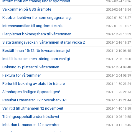
Information om träning under sportlovet
2022-02-24 19:16
Välkommen på GSS årsmöte
2022-02-24 18:54
Klubben behöver fler som engagerar sig!
2022-01-30 15:27
Intresseanmälan till ungdomsteknik
2022-01-02 14:27
Fler platser bokningsbara till vårterminen
2021-12-23 10:39
Sista träningsveckan, vårterminen startar vecka 2
2021-12-16 19:27
Beställ innan 15/12 för leverans innan jul
2021-12-10 06:45
Inställt luciasim men träning som vanligt
2021-12-08 18:50
Bokning av platser till vårterminen
2021-12-04 09:48
Faktura för vårterminen
2021-12-04 08:39
Förtur till bokning av plats för tränare
2021-11-30 21:24
Simshopen äntligen öppnad igen!
2021-11-25 21:13
Resultat Utmanaren 12 november 2021
2021-11-12 21:44
Var i tid till Utmanaren 12 november!
2021-11-10 19:38
Träningsuppehåll under höstlovet
2021-10-26 19:55
Inbjudan Utmanaren 12 november
2021-10-11 18:45