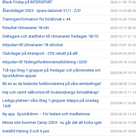
Black Friday på INTERSPORT
2024-11-30 19:36
Ålandsläger 2025 - spara datumet 31/1 - 2/2!
2024-10-29 08:34
Träningsinformation för höstlovet v. 44
2024-10-26 19:06
Resultat Utmanaren 18 okt
2024-10-19 08:43
Deltagare och startlistor till Utmanaren fredagen 18/10
2024-10-17 21:15
Inbjudan till Utmanaren 18 oktober
2024-10-07 20:42
Clubdagar på Intersport - 25% rabatt på allt
2024-09-24 09:01
Inbjudan till Tävlingsfunktionärsutbildning i GSS!
2024-09-18 15:00
Två nya Steg 1-grupper på fredagar och påminnelse om
2024-08-29 10:19
SportAdmin-appen
Bli en av de ledande funktionärerna på våra simtävlingar!
2024-08-28 12:06
Hej och varmt välkomna till Gustavsbergs Simsällskap!
2024-08-15 11:14
Lediga platser i våra Steg 1-grupper släpps på onsdag
2024-08-12 16:06
14/8
Ny app: SportAdmin – För ledare och medlemmar
2024-06-24 14:24
Missa inte Summer Camp 2024 - nu går det att boka igen
2024-06-03 19:28
Inställd träning 5 och 6 juni
2024-06-03 18:00