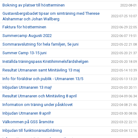
Bokning av platser till höstterminen
2022-08-01
Gustavsbergsbadet tipsar om simträning med Therese
2022-07-25 10:07
Alshammar och Johan Wallberg
Faktura för höstterminen
2022-06-29 22:05
Summercamp Augusti 2022
2022-06-07 19:51
Sommaravslutning för hela familjen, 5e juni
2022-05-22 21:08
Summer Camp 13-15 juni
2022-05-20 21:37
Inställda träningspass Kristihimmelsfärdshelgen
2022-05-20 18:09
Resultat Utmanaren samt Minitävling 13 maj
2022-05-14 10:39
Info för föräldrar och publik - Utmanaren 13/5
2022-05-13 13:23
Inbjudan Utmanaren 13 maj!
2022-05-03 20:11
Resultat Utmanaren och Minitävling 8 april
2022-04-09 06:34
Information om träning under påsklovet
2022-04-08 21:46
Inbjudan Utmanaren 8 april!
2022-03-30 08:06
Välkommen på GSS årsmöte
2022-03-22 22:11
Inbjudan till funktionärsutbildning
2022-03-04 12:16