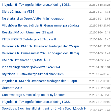
Inbjudan till Tävlingsfunktionärsutbildning i GSS!
2025-08-18 21:23
Sista träningarna VT25
2025-06-07 11:36
Nu startar vi en Öppet Vatten träningsgrupp!
2025-05-21 19:53
Vi behöver fler entrévärdar till Gurrasimmet på söndag
2025-05-13 21:09
Resultat KM och Utmanaren 25 april
2025-04-26 17:11
INTERSPORTS Clubdagar - 25% på allt!
2025-04-24 17:40
Välkomna till KM och Utmanaren fredagen den 25 april!
2025-04-21 20:37
Välkomna till Gurrasimmet 2025 söndagen den 18 maj!
2025-04-09 11:47
KM och Utmanaren 11/4 INSTÄLLD
2025-04-05 14:45
Inga träningar under påsklovet 14/4-21/4
2025-04-03 13:34
Styrelsen i Gustavsbergs Simsällskap 2025
2025-03-24 08:46
Inbjudan till KM och Utmanaren fredagen den 11 april!
2025-03-21 08:38
Årsmöte 2025
2025-03-02 20:34
Gustavsbergs Simsällskap söker ny kassör!
2025-02-26 11:32
Inbjudan till Tävlingsfunktionärsutbildning i GSS!
2025-02-24 21:05
Sportlov v. 9 och inställd simträning för våra Steg 1,2 och 3-
2025-02-17 14:07