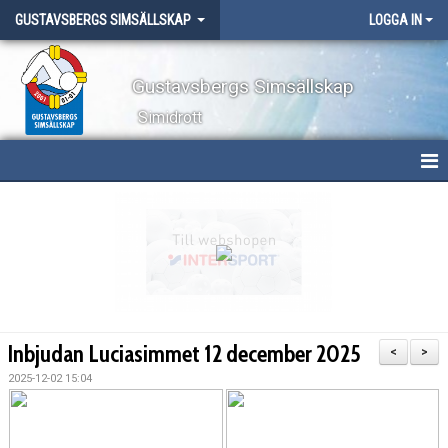
GUSTAVSBERGS SIMSÄLLSKAP
LOGGA IN
Gustavsbergs Simsällskap
Simidrott
HEM
NYHETER
OM KLUBBEN
TÄVLINGAR
Inbjudan Luciasimmet 12 december 2025
<
>
LÄGER
2025-12-02 15:04
WEBBSHOP