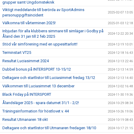
grupper samt Ungdomsteknik
Viktigt meddelande till berörda av SportAdmins
2025-02-07 13:05
personuppgiftsincident
Välkomna till vårterminen 2025!
2025-01-03 12:18
Inbjudan för alla klubbens simmare till simläger i Godby på
2024-12-22 20:34
Åland den 31 jan till 2 feb 2025
Stöd vår simförening med en uppesittarlott!
2024-12-19 10:01
Terminstart VT25
2024-12-18 16:43
Resultat Luciasimmet 2024
2024-12-13 22:46
Dubbel bonus på INTERSPORT 13-15/12
2024-12-13 14:59
Deltagare och startlistor till Luciasimmet fredag 13/12
2024-12-13 14:40
Välkommen till Luciasimmet 13 december
2024-12-02 16:48
Black Friday på INTERSPORT
2024-11-30 19:36
Ålandsläger 2025 - spara datumet 31/1 - 2/2!
2024-10-29 08:34
Träningsinformation för höstlovet v. 44
2024-10-26 19:06
Resultat Utmanaren 18 okt
2024-10-19 08:43
Deltagare och startlistor till Utmanaren fredagen 18/10
2024-10-17 21:15