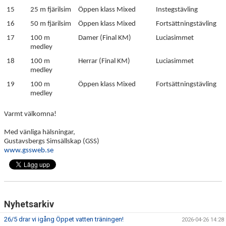
15
25 m fjärilsim
Öppen klass Mixed
Instegstävling
16
50 m fjärilsim
Öppen klass Mixed
Fortsättningstävling
17
100 m
Damer (Final KM)
Luciasimmet
medley
18
100 m
Herrar (Final KM)
Luciasimmet
medley
19
100 m
Öppen klass Mixed
Fortsättningstävling
medley
Varmt välkomna!
Med vänliga hälsningar,
Gustavsbergs Simsällskap (GSS)
www.gssweb.se
Nyhetsarkiv
26/5 drar vi igång Öppet vatten träningen!
2026-04-26 14:28