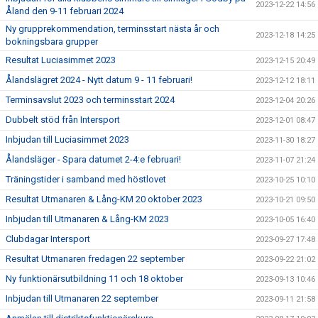
2023-12-22 14:56
Åland den 9-11 februari 2024
Ny grupprekommendation, terminsstart nästa år och
2023-12-18 14:25
bokningsbara grupper
Resultat Luciasimmet 2023
2023-12-15 20:49
Ålandslägret 2024 - Nytt datum 9 - 11 februari!
2023-12-12 18:11
Terminsavslut 2023 och terminsstart 2024
2023-12-04 20:26
Dubbelt stöd från Intersport
2023-12-01 08:47
Inbjudan till Luciasimmet 2023
2023-11-30 18:27
Ålandsläger - Spara datumet 2-4:e februari!
2023-11-07 21:24
Träningstider i samband med höstlovet
2023-10-25 10:10
Resultat Utmanaren & Lång-KM 20 oktober 2023
2023-10-21 09:50
Inbjudan till Utmanaren & Lång-KM 2023
2023-10-05 16:40
Clubdagar Intersport
2023-09-27 17:48
Resultat Utmanaren fredagen 22 september
2023-09-22 21:02
Ny funktionärsutbildning 11 och 18 oktober
2023-09-13 10:46
Inbjudan till Utmanaren 22 september
2023-09-11 21:58