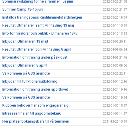
Sommaravslutning för hela familjen, 5e juni
2022-05-22 21:08
Summer Camp 13-15 juni
2022-05-20 21:37
Inställda träningspass Kristihimmelsfärdshelgen
2022-05-20 18:09
Resultat Utmanaren samt Minitävling 13 maj
2022-05-14 10:39
Info för föräldrar och publik - Utmanaren 13/5
2022-05-13 13:23
Inbjudan Utmanaren 13 maj!
2022-05-03 20:11
Resultat Utmanaren och Minitävling 8 april
2022-04-09 06:34
Information om träning under påsklovet
2022-04-08 21:46
Inbjudan Utmanaren 8 april!
2022-03-30 08:06
Välkommen på GSS årsmöte
2022-03-22 22:11
Inbjudan till funktionärsutbildning
2022-03-04 12:16
Information om träning under sportlovet
2022-02-24 19:16
Välkommen på GSS årsmöte
2022-02-24 18:54
Klubben behöver fler som engagerar sig!
2022-01-30 15:27
Intresseanmälan till ungdomsteknik
2022-01-02 14:27
Fler platser bokningsbara till vårterminen
2021-12-23 10:39