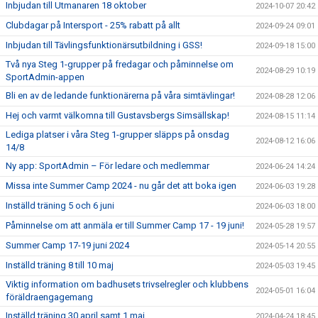
Inbjudan till Utmanaren 18 oktober
2024-10-07 20:42
Clubdagar på Intersport - 25% rabatt på allt
2024-09-24 09:01
Inbjudan till Tävlingsfunktionärsutbildning i GSS!
2024-09-18 15:00
Två nya Steg 1-grupper på fredagar och påminnelse om
2024-08-29 10:19
SportAdmin-appen
Bli en av de ledande funktionärerna på våra simtävlingar!
2024-08-28 12:06
Hej och varmt välkomna till Gustavsbergs Simsällskap!
2024-08-15 11:14
Lediga platser i våra Steg 1-grupper släpps på onsdag
2024-08-12 16:06
14/8
Ny app: SportAdmin – För ledare och medlemmar
2024-06-24 14:24
Missa inte Summer Camp 2024 - nu går det att boka igen
2024-06-03 19:28
Inställd träning 5 och 6 juni
2024-06-03 18:00
Påminnelse om att anmäla er till Summer Camp 17 - 19 juni!
2024-05-28 19:57
Summer Camp 17-19 juni 2024
2024-05-14 20:55
Inställd träning 8 till 10 maj
2024-05-03 19:45
Viktig information om badhusets trivselregler och klubbens
2024-05-01 16:04
föräldraengagemang
Inställd träning 30 april samt 1 maj
2024-04-24 18:45