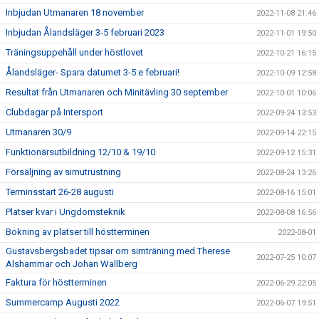
Inbjudan Utmanaren 18 november
2022-11-08 21:46
Inbjudan Ålandsläger 3-5 februari 2023
2022-11-01 19:50
Träningsuppehåll under höstlovet
2022-10-21 16:15
Ålandsläger- Spara datumet 3-5:e februari!
2022-10-09 12:58
Resultat från Utmanaren och Minitävling 30 september
2022-10-01 10:06
Clubdagar på Intersport
2022-09-24 13:53
Utmanaren 30/9
2022-09-14 22:15
Funktionärsutbildning 12/10 & 19/10
2022-09-12 15:31
Försäljning av simutrustning
2022-08-24 13:26
Terminsstart 26-28 augusti
2022-08-16 15:01
Platser kvar i Ungdomsteknik
2022-08-08 16:56
Bokning av platser till höstterminen
2022-08-01
Gustavsbergsbadet tipsar om simträning med Therese
2022-07-25 10:07
Alshammar och Johan Wallberg
Faktura för höstterminen
2022-06-29 22:05
Summercamp Augusti 2022
2022-06-07 19:51