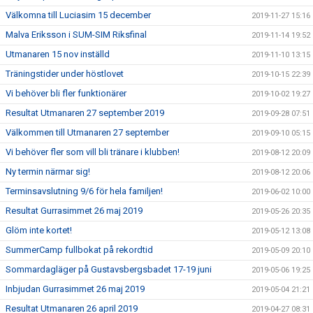
Välkomna till Luciasim 15 december
2019-11-27 15:16
Malva Eriksson i SUM-SIM Riksfinal
2019-11-14 19:52
Utmanaren 15 nov inställd
2019-11-10 13:15
Träningstider under höstlovet
2019-10-15 22:39
Vi behöver bli fler funktionärer
2019-10-02 19:27
Resultat Utmanaren 27 september 2019
2019-09-28 07:51
Välkommen till Utmanaren 27 september
2019-09-10 05:15
Vi behöver fler som vill bli tränare i klubben!
2019-08-12 20:09
Ny termin närmar sig!
2019-08-12 20:06
Terminsavslutning 9/6 för hela familjen!
2019-06-02 10:00
Resultat Gurrasimmet 26 maj 2019
2019-05-26 20:35
Glöm inte kortet!
2019-05-12 13:08
SummerCamp fullbokat på rekordtid
2019-05-09 20:10
Sommardagläger på Gustavsbergsbadet 17-19 juni
2019-05-06 19:25
Inbjudan Gurrasimmet 26 maj 2019
2019-05-04 21:21
Resultat Utmanaren 26 april 2019
2019-04-27 08:31