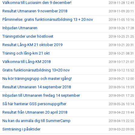
Välkomna till Luciasim den 9 december!
2018-11-28 12:49
Resultat Utmanaren 9 november 2018
2018-11-09 20:11
Påminnelse: gratis funktionärsutbildning 13 + 20 nov
2018-11-05 10:16
Inbjudan Utmanaren
2018-10-26 17:28
Träningstider under höstlovet
2018-10-25 21:25
Resultat Lång-KM 21 oktober 2019
2018-10-21 20:31
Träning och lång-km 21 okt
2018-10-21 08:31
Välkomna till Lång-KM 2018
2018-10-17 21:07
Gratis funktionärsutbildning 13+20 nov
2018-10-12 15:52
Nu kör träningsgrupp och master igång!
2018-09-21 12:00
Resultat Utmanaren 14 september 2018
2018-09-16 19:59
Inbjudan till Utmanaren fredag 14 september
2018-09-01 17:25
Så här hanterar GSS personuppgifter
2018-05-26 10:14
Resultat från Utmanaren 20 april 2018
2018-04-22 19:44
Nu kan du anmäla dig till SummerCamp
2018-04-19 22:55
Simträning i påsktider
2018-03-22 09:05