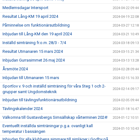
Medlemsdagar Intersport
2024-04-22 09:44
Resultat Lång-KM 19 april 2024
2024-04-19 22:08
Påminnelse om funktionärsutbildning
2024-03-27 12:18
Inbjudan till Lång-KM den 19 april 2024
2024-03-21 10:49
Inställd simträning fr.o.m. 28/3 - 7/4
2024-03-18 09:13
Resultat Utmanaren 15 mars 2024
2024-03-15 21:34
Inbjudan Gurrasimmet 26 maj 2024
2024-03-13 13:28
Årsmöte 2024
2024-02-28 09:44
Inbjudan till Utmanaren 15 mars
2024-02-15 16:33
Sportlov v. 9 och inställd simträning för våra Steg 1 och 2-
2024-02-14 09:17
grupper samt Ungdomsteknik
Inbjudan till tävlingsfunktionärsutbildning
2024-02-05 09:44
Tävlingskalender 2024
2024-01-18 16:47
Välkomna till Gustavsbergs Simsällskap vårterminen 2024!
2024-01-12 10:51
Eventuellt inställda simträningar p.g.a. ovanligt kall
2024-01-10 10:43
temperatur i bassängen
Inbjudan för alla klubbens simmare till simläger i Godby på