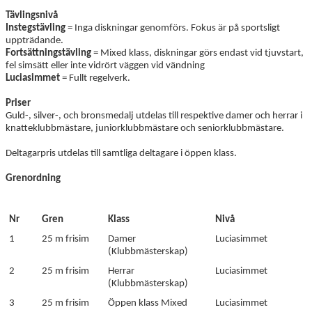
Tävlingsnivå
Instegstävling
= Inga diskningar genomförs. Fokus är på sportsligt
uppträdande.
Fortsättningstävling
= Mixed klass, diskningar görs endast vid tjuvstart,
fel simsätt eller inte vidrört väggen vid vändning
Luciasimmet
= Fullt regelverk.
Priser
Guld-, silver-, och bronsmedalj utdelas till respektive damer och herrar i
knatteklubbmästare, juniorklubbmästare och seniorklubbmästare.
Deltagarpris utdelas till samtliga deltagare i öppen klass.
Grenordning
Nr
Gren
Klass
Nivå
1
25 m frisim
Damer
Luciasimmet
(Klubbmästerskap)
2
25 m frisim
Herrar
Luciasimmet
(Klubbmästerskap)
3
25 m frisim
Öppen klass Mixed
Luciasimmet