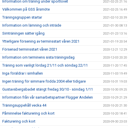
Information om träning under sportlovet
2021-02-25 21:16
Välkommen på GSS årsmöte
2021-02-25 16:49
Träningsgruppen startar
2021-02-10 20:39
Information om lämning och inträde
2021-01-30 08:13
Simträningen sätter igång
2021-01-23 13:16
Ytterligare försening av terminsstart våren 2021
2021-01-19 20:54
Försenad terminsstart våren 2021
2020-12-21 12:29
Information om terminens sista träningsdag
2020-12-03 20:20
Träning som vanligt lördag 21/11 och söndag 22/11
2020-11-20 17:45
Inga föräldrar i simhallen
2020-11-03 19:49
Ingen träning för simmare födda 2004 eller tidigare
2020-10-31 19:03
Gustavsbergsbadet stängt fredag 30/10 - söndag 1/11
2020-10-30 09:25
Information från vår samarbetspartner Flügger Andelen
2020-10-29 21:29
Träningsuppehåll vecka 44
2020-10-20 21:30
Påminnelse fakturering och kort
2020-10-20 18:41
Fakturering och kort
2020-09-30 23:03