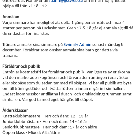
entrévärdar. Hör av er till
suahn@gssweb.se
om ni har möjlighet att
hjälpa till från kl. 18 - 19.
Anmälan
Varje simmare har möjlighet att delta 1 gång per simsätt och max 4
starter per person på Luciasimmet. Gren 17 & 18 går ej anmäla sig till då
de endast är för finalister.
Tränare anmäler sina simmare på
Swimify Admin
senast måndag 8
december. Föräldrar som önskar anmäla sina barn gör detta via
tränarna.
Föräldrar och publik
Entrén är kostnadsfri för föräldrar och publik. Vänligen ta av er skorna
vid den markerade skogränsen och förvara dem antingen i era väskor
eller skopåse som du sedan tar med till skåpet. Vi ber all publik att byta
om till träningskläder och tvätta fötterna innan ni går in i simhallen.
Endast inomhusskor är tillåtna i dusch- och omklädningsrummen samt i
simhallen. Var god ta med eget hänglås till skåpet.
Åldersklasser
Knatteklubbmästare - Herr och dam: 12 - 13 år
Juniorklubbmästare - Herr och dam: 14 - 16 år
Seniorklubbmästare - Herr och dam: 17 år och äldre
Öppen klass - Mixed: Alla åldrar