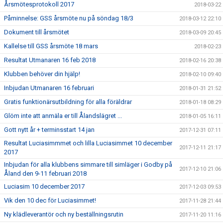
Årsmötesprotokoll 2017
2018-03-22
Påminnelse: GSS årsmöte nu på söndag 18/3
2018-03-12 22:10
Dokument till årsmötet
2018-03-09 20:45
Kallelse till GSS årsmöte 18 mars
2018-02-23
Resultat Utmanaren 16 feb 2018
2018-02-16 20:38
Klubben behöver din hjälp!
2018-02-10 09:40
Inbjudan Utmanaren 16 februari
2018-01-31 21:52
Gratis funktionärsutbildning för alla föräldrar
2018-01-18 08:29
Glöm inte att anmäla er till Ålandslägret ...
2018-01-05 16:11
Gott nytt år + terminsstart 14 jan
2017-12-31 07:11
Resultat Luciasimmmet och lilla Luciasimmet 10 december
2017-12-11 21:17
2017
Inbjudan för alla klubbens simmare till simläger i Godby på
2017-12-10 21:06
Åland den 9-11 februari 2018
Luciasim 10 december 2017
2017-12-03 09:53
Vik den 10 dec för Luciasimmet!
2017-11-28 21:44
Ny klädleverantör och ny beställningsrutin
2017-11-20 11:16