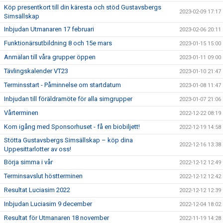
Köp presentkort till din käresta och stöd Gustavsbergs
2023-02-09 17:17
Simsällskap
Inbjudan Utmanaren 17 februari
2023-02-06 20:11
Funktionärsutbildning 8 och 15e mars
2023-01-15 15:00
Anmälan till våra grupper öppen
2023-01-11 09:00
Tävlingskalender VT23
2023-01-10 21:47
Terminsstart - Påminnelse om startdatum
2023-01-08 11:47
Inbjudan till föräldramöte för alla simgrupper
2023-01-07 21:06
Vårterminen
2022-12-22 08:19
Kom igång med Sponsorhuset - få en biobiljett!
2022-12-19 14:58
Stötta Gustavsbergs Simsällskap – köp dina
2022-12-16 13:38
Uppesittarlotter av oss!
Börja simma i vår
2022-12-12 12:49
Terminsavslut höstterminen
2022-12-12 12:42
Resultat Luciasim 2022
2022-12-12 12:39
Inbjudan Luciasim 9 december
2022-12-04 18:02
Resultat för Utmanaren 18 november
2022-11-19 14:28