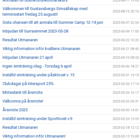
Anmälan till distriktsfunktionärskurs
2023-08-17 19:03
Välkommen till Gustavsbergs Simsällskap med
2023-08-15 20:10
terminsstart fredag 25 augusti!
Sista chansen till att anmäla till Summer Camp 12-14 juni
2023-06-07 22:54
Inbjudan till Gurrasimmet 2023-05-28
2023-05-04 17:00
Resultat Utmanaren
2023-04-22 10:25
Viktig information inför kvällens Utmanaren
2023-04-21 08:45
Inbjudan Utmanaren 21 april
2023-04-10 08:50
Ingen simträning idag - Torsdag 6 april
2023-04-06 18:27
Inställd simträning under påsklovet v. 15
2023-03-31 19:19
Clubdagar på Intersport 25%
2023-03-26 17:14
Möteslänk till årsmöte
2023-03-26 16:17
Välkomna på årsmöte!
2023-03-25 09:31
Årsmöte 2023
2023-03-05 14:01
Inställd simträning under Sportlovet v.9
2023-02-24 13:59
Resultat Utmanaren
2023-02-18 12:12
Viktig information inför Utmanaren!
2023-02-13 15:00