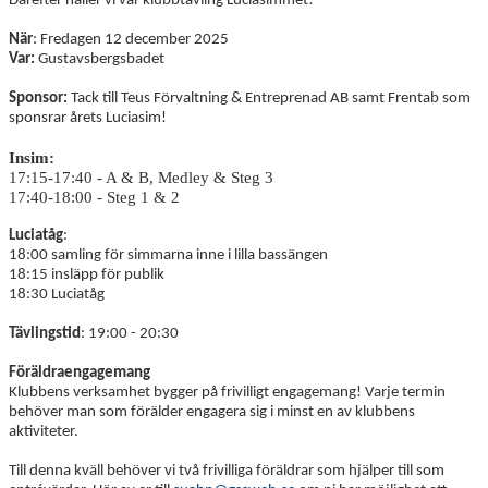
Därefter håller vi vår klubbtävling Luciasimmet!
När
: Fredagen 12 december 2025
Var:
Gustavsbergsbadet
Sponsor:
Tack till Teus Förvaltning & Entreprenad AB samt Frentab som
sponsrar årets Luciasim!
Insim:
17:15-17:40 - A & B, Medley & Steg 3
17:40-18:00 - Steg 1 & 2
Luciatåg
:
18:00 samling för simmarna inne i lilla bassängen
18:15 insläpp för publik
18:30 Luciatåg
Tävlingstid
: 19:00 - 20:30
Föräldraengagemang
Klubbens verksamhet bygger på frivilligt engagemang! Varje termin
behöver man som förälder engagera sig i minst en av klubbens
aktiviteter.
Till denna kväll behöver vi två frivilliga föräldrar som hjälper till som