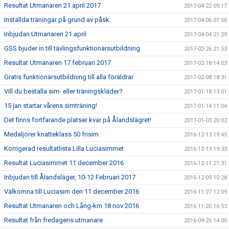
Resultat Utmanaren 21 april 2017
2017-04-22 09:17
Inställda träningar på grund av påsk
2017-04-06 07:56
Inbjudan Utmanaren 21 april
2017-04-04 21:29
GSS bjuder in till tävlingsfunktionärsutbildning
2017-02-26 21:53
Resultat Utmanaren 17 februari 2017
2017-02-18 14:03
Gratis funktionärsutbildning till alla föräldrar
2017-02-08 18:31
Vill du beställa sim- eller träningskläder?
2017-01-18 13:01
15 jan startar vårens simträning!
2017-01-14 11:04
Det finns fortfarande platser kvar på Ålandslägret!
2017-01-03 20:02
Medaljörer knatteklass 50 frisim
2016-12-13 19:45
Korrigerad resultatlista Lilla Luciasimmet
2016-12-13 19:33
Resultat Luciasimmet 11 december 2016
2016-12-11 21:31
Inbjudan till Ålandsläger, 10-12 Februari 2017
2016-12-09 10:28
Välkomna till Luciasim den 11 december 2016
2016-11-27 12:09
Resultat Utmanaren och Lång-km 18 nov 2016
2016-11-20 16:53
Resultat från fredagens utmanare
2016-09-25 14:00