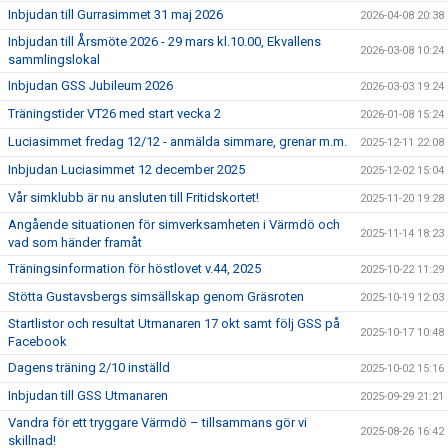
Inbjudan till Gurrasimmet 31 maj 2026
2026-04-08 20:38
Inbjudan till Årsmöte 2026 - 29 mars kl.10.00, Ekvallens
2026-03-08 10:24
sammlingslokal
Inbjudan GSS Jubileum 2026
2026-03-03 19:24
Träningstider VT26 med start vecka 2
2026-01-08 15:24
Luciasimmet fredag 12/12 - anmälda simmare, grenar m.m.
2025-12-11 22:08
Inbjudan Luciasimmet 12 december 2025
2025-12-02 15:04
Vår simklubb är nu ansluten till Fritidskortet!
2025-11-20 19:28
Angående situationen för simverksamheten i Värmdö och
2025-11-14 18:23
vad som händer framåt
Träningsinformation för höstlovet v.44, 2025
2025-10-22 11:29
Stötta Gustavsbergs simsällskap genom Gräsroten
2025-10-19 12:03
Startlistor och resultat Utmanaren 17 okt samt följ GSS på
2025-10-17 10:48
Facebook
Dagens träning 2/10 inställd
2025-10-02 15:16
Inbjudan till GSS Utmanaren
2025-09-29 21:21
Vandra för ett tryggare Värmdö – tillsammans gör vi
2025-08-26 16:42
skillnad!