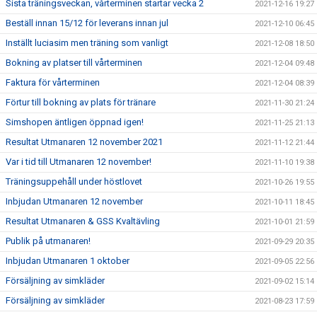
Sista träningsveckan, vårterminen startar vecka 2
2021-12-16 19:27
Beställ innan 15/12 för leverans innan jul
2021-12-10 06:45
Inställt luciasim men träning som vanligt
2021-12-08 18:50
Bokning av platser till vårterminen
2021-12-04 09:48
Faktura för vårterminen
2021-12-04 08:39
Förtur till bokning av plats för tränare
2021-11-30 21:24
Simshopen äntligen öppnad igen!
2021-11-25 21:13
Resultat Utmanaren 12 november 2021
2021-11-12 21:44
Var i tid till Utmanaren 12 november!
2021-11-10 19:38
Träningsuppehåll under höstlovet
2021-10-26 19:55
Inbjudan Utmanaren 12 november
2021-10-11 18:45
Resultat Utmanaren & GSS Kvaltävling
2021-10-01 21:59
Publik på utmanaren!
2021-09-29 20:35
Inbjudan Utmanaren 1 oktober
2021-09-05 22:56
Försäljning av simkläder
2021-09-02 15:14
Försäljning av simkläder
2021-08-23 17:59