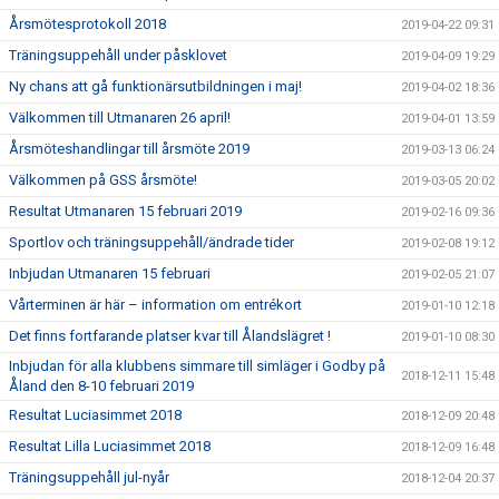
Årsmötesprotokoll 2018
2019-04-22 09:31
Träningsuppehåll under påsklovet
2019-04-09 19:29
Ny chans att gå funktionärsutbildningen i maj!
2019-04-02 18:36
Välkommen till Utmanaren 26 april!
2019-04-01 13:59
Årsmöteshandlingar till årsmöte 2019
2019-03-13 06:24
Välkommen på GSS årsmöte!
2019-03-05 20:02
Resultat Utmanaren 15 februari 2019
2019-02-16 09:36
Sportlov och träningsuppehåll/ändrade tider
2019-02-08 19:12
Inbjudan Utmanaren 15 februari
2019-02-05 21:07
Vårterminen är här – information om entrékort
2019-01-10 12:18
Det finns fortfarande platser kvar till Ålandslägret !
2019-01-10 08:30
Inbjudan för alla klubbens simmare till simläger i Godby på
2018-12-11 15:48
Åland den 8-10 februari 2019
Resultat Luciasimmet 2018
2018-12-09 20:48
Resultat Lilla Luciasimmet 2018
2018-12-09 16:48
Träningsuppehåll jul-nyår
2018-12-04 20:37