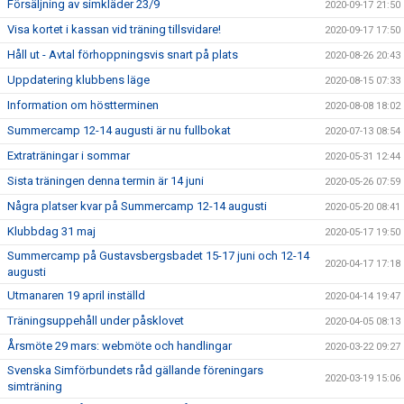
Försäljning av simkläder 23/9
2020-09-17 21:50
Visa kortet i kassan vid träning tillsvidare!
2020-09-17 17:50
Håll ut - Avtal förhoppningsvis snart på plats
2020-08-26 20:43
Uppdatering klubbens läge
2020-08-15 07:33
Information om höstterminen
2020-08-08 18:02
Summercamp 12-14 augusti är nu fullbokat
2020-07-13 08:54
Extraträningar i sommar
2020-05-31 12:44
Sista träningen denna termin är 14 juni
2020-05-26 07:59
Några platser kvar på Summercamp 12-14 augusti
2020-05-20 08:41
Klubbdag 31 maj
2020-05-17 19:50
Summercamp på Gustavsbergsbadet 15-17 juni och 12-14
2020-04-17 17:18
augusti
Utmanaren 19 april inställd
2020-04-14 19:47
Träningsuppehåll under påsklovet
2020-04-05 08:13
Årsmöte 29 mars: webmöte och handlingar
2020-03-22 09:27
Svenska Simförbundets råd gällande föreningars
2020-03-19 15:06
simträning