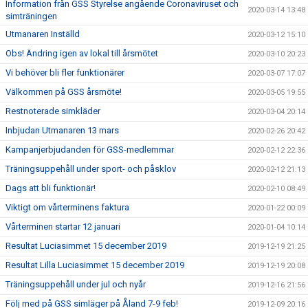
Information från GSS Styrelse angående Coronaviruset och
2020-03-14 13:48
simträningen
Utmanaren Inställd
2020-03-12 15:10
Obs! Ändring igen av lokal till årsmötet
2020-03-10 20:23
Vi behöver bli fler funktionärer
2020-03-07 17:07
Välkommen på GSS årsmöte!
2020-03-05 19:55
Restnoterade simkläder
2020-03-04 20:14
Inbjudan Utmanaren 13 mars
2020-02-26 20:42
Kampanjerbjudanden för GSS-medlemmar
2020-02-12 22:36
Träningsuppehåll under sport- och påsklov
2020-02-12 21:13
Dags att bli funktionär!
2020-02-10 08:49
Viktigt om vårterminens faktura
2020-01-22 00:09
Vårterminen startar 12 januari
2020-01-04 10:14
Resultat Luciasimmet 15 december 2019
2019-12-19 21:25
Resultat Lilla Luciasimmet 15 december 2019
2019-12-19 20:08
Träningsuppehåll under jul och nyår
2019-12-16 21:56
Följ med på GSS simläger på Åland 7-9 feb!
2019-12-09 20:16