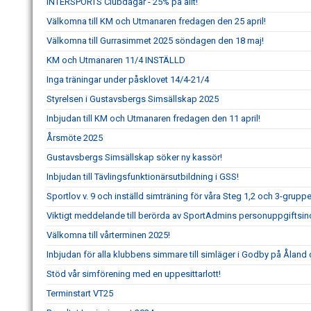
INTERSPORTS Clubdagar - 25% på allt!
Välkomna till KM och Utmanaren fredagen den 25 april!
Välkomna till Gurrasimmet 2025 söndagen den 18 maj!
KM och Utmanaren 11/4 INSTÄLLD
Inga träningar under påsklovet 14/4-21/4
Styrelsen i Gustavsbergs Simsällskap 2025
Inbjudan till KM och Utmanaren fredagen den 11 april!
Årsmöte 2025
Gustavsbergs Simsällskap söker ny kassör!
Inbjudan till Tävlingsfunktionärsutbildning i GSS!
Sportlov v. 9 och inställd simträning för våra Steg 1,2 och 3-gru
Viktigt meddelande till berörda av SportAdmins personuppgiftsin
Välkomna till vårterminen 2025!
Inbjudan för alla klubbens simmare till simläger i Godby på Åland d
Stöd vår simförening med en uppesittarlott!
Terminstart VT25