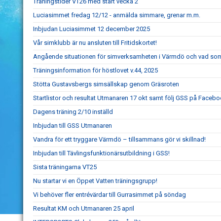
Träningstider VT26 med start vecka 2
Luciasimmet fredag 12/12 - anmälda simmare, grenar m.m.
Inbjudan Luciasimmet 12 december 2025
Vår simklubb är nu ansluten till Fritidskortet!
Angående situationen för simverksamheten i Värmdö och vad so
Träningsinformation för höstlovet v.44, 2025
Stötta Gustavsbergs simsällskap genom Gräsroten
Startlistor och resultat Utmanaren 17 okt samt följ GSS på Faceb
Dagens träning 2/10 inställd
Inbjudan till GSS Utmanaren
Vandra för ett tryggare Värmdö – tillsammans gör vi skillnad!
Inbjudan till Tävlingsfunktionärsutbildning i GSS!
Sista träningarna VT25
Nu startar vi en Öppet Vatten träningsgrupp!
Vi behöver fler entrévärdar till Gurrasimmet på söndag
Resultat KM och Utmanaren 25 april