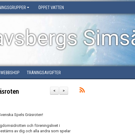
NINGSGRUPPER
ÖPPET VATTEN
avsbergs Simsä
WEBBSHOP
TRÄNINGSAVGIFTER
äsroten
<
>
 Svenska Spels Gräsroten!
ngdomsidrotten och föreningslivet i
bestäms av dig och alla andra som spelar