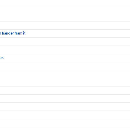
m händer framåt
ook