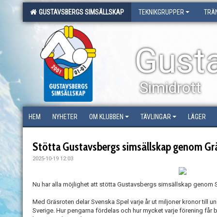
GUSTAVSBERGS SIMSÄLLSKAP
TEKNIKGRUPPER
TRÄ
Gust
Simidrott
HEM
NYHETER
OM KLUBBEN
TÄVLINGAR
LÄGER
Stötta Gustavsbergs simsällskap genom Gr
2025-10-19 12:03
Nu har alla möjlighet att stötta Gustavsbergs simsällskap genom
Med Gräsroten delar Svenska Spel varje år ut miljoner kronor till u
Sverige. Hur pengarna fördelas och hur mycket varje förening får 