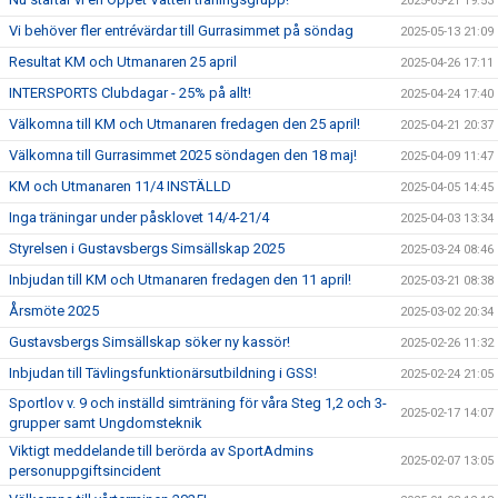
2025-05-21 19:53
Vi behöver fler entrévärdar till Gurrasimmet på söndag
2025-05-13 21:09
Resultat KM och Utmanaren 25 april
2025-04-26 17:11
INTERSPORTS Clubdagar - 25% på allt!
2025-04-24 17:40
Välkomna till KM och Utmanaren fredagen den 25 april!
2025-04-21 20:37
Välkomna till Gurrasimmet 2025 söndagen den 18 maj!
2025-04-09 11:47
KM och Utmanaren 11/4 INSTÄLLD
2025-04-05 14:45
Inga träningar under påsklovet 14/4-21/4
2025-04-03 13:34
Styrelsen i Gustavsbergs Simsällskap 2025
2025-03-24 08:46
Inbjudan till KM och Utmanaren fredagen den 11 april!
2025-03-21 08:38
Årsmöte 2025
2025-03-02 20:34
Gustavsbergs Simsällskap söker ny kassör!
2025-02-26 11:32
Inbjudan till Tävlingsfunktionärsutbildning i GSS!
2025-02-24 21:05
Sportlov v. 9 och inställd simträning för våra Steg 1,2 och 3-
2025-02-17 14:07
grupper samt Ungdomsteknik
Viktigt meddelande till berörda av SportAdmins
2025-02-07 13:05
personuppgiftsincident