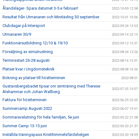
Ålandsläger- Spara datumet 3-5:e februari!
2022-10-09 12:58
Resultat från Utmanaren och Minitävling 30 september
2022-10-01 10:06
Clubdagar på Intersport
2022-09-24 13:53
Utmanaren 30/9
2022-09-14 22:15
Funktionärsutbildning 12/10 & 19/10
2022-09-12 15:31
Försäljning av simutrustning
2022-08-24 13:26
Terminsstart 26-28 augusti
2022-08-16 15:01
Platser kvar i Ungdomsteknik
2022-08-08 16:56
Bokning av platser till höstterminen
2022-08-01
Gustavsbergsbadet tipsar om simträning med Therese
2022-07-25 10:07
Alshammar och Johan Wallberg
Faktura för höstterminen
2022-06-29 22:05
Summercamp Augusti 2022
2022-06-07 19:51
Sommaravslutning för hela familjen, 5e juni
2022-05-22 21:08
Summer Camp 13-15 juni
2022-05-20 21:37
Inställda träningspass Kristihimmelsfärdshelgen
2022-05-20 18:09