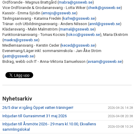
Ordförande - Magnus Brattgård (
mabra@gssweb.se
)
TRÄNINGSAVGIFTER
Vice Ordförande & Grodanansvarig - Lotta Wiker (
chwik@gssweb.se
)
Kassör - Emma Sjödin (
emsjo@gssweb.se
)
Tävlingsansvarig - Katarina Fredén (
kafre@gssweb.se
)
Tränar- och Utbildningsansvarig - Anders Nilsson (
annil@gssweb.se
)
Klädansvarig - Malin Malmström (
mamal@gssweb.se
)
Funktionärsansvarig - Tomas Kocsis (
tokoc@gssweb.se
), Maria Ekström
(
maeks@gssweb.se
)
Medlemsansvarig - Kerstin Ceder (
keced@gssweb.se
)
Evenemang/Läger inkl. sommarsimskola - Jan-Åke Ström
(
jastr@gssweb.se
)
Bidrag, webb och IT - Anna-Viktoria Samuelsson (
avsam@gssweb.se
)
Nyhetsarkiv
26/5 drar vi igång Öppet vatten träningen!
2026-04-26 14:28
Inbjudan till Gurrasimmet 31 maj 2026
2026-04-08 20:38
Inbjudan till Årsmöte 2026 - 29 mars kl.10.00, Ekvallens
2026-03-08 10:24
sammlingslokal