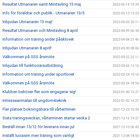
Resultat Utmanaren samt Minitävling 13 maj
2022-05-14 10:39
Info för föräldrar och publik - Utmanaren 13/5
2022-05-13 13:23
Inbjudan Utmanaren 13 maj!
2022-05-03 20:11
Resultat Utmanaren och Minitävling 8 april
2022-04-09 06:34
Information om träning under påsklovet
2022-04-08 21:46
Inbjudan Utmanaren 8 april!
2022-03-30 08:06
Välkommen på GSS årsmöte
2022-03-22 22:11
Inbjudan till funktionärsutbildning
2022-03-04 12:16
Information om träning under sportlovet
2022-02-24 19:16
Välkommen på GSS årsmöte
2022-02-24 18:54
Klubben behöver fler som engagerar sig!
2022-01-30 15:27
Intresseanmälan till ungdomsteknik
2022-01-02 14:27
Fler platser bokningsbara till vårterminen
2021-12-23 10:39
Sista träningsveckan, vårterminen startar vecka 2
2021-12-16 19:27
Beställ innan 15/12 för leverans innan jul
2021-12-10 06:45
Inställt luciasim men träning som vanligt
2021-12-08 18:50