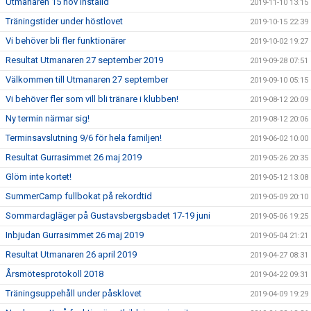
Utmanaren 15 nov inställd
2019-11-10 13:15
Träningstider under höstlovet
2019-10-15 22:39
Vi behöver bli fler funktionärer
2019-10-02 19:27
Resultat Utmanaren 27 september 2019
2019-09-28 07:51
Välkommen till Utmanaren 27 september
2019-09-10 05:15
Vi behöver fler som vill bli tränare i klubben!
2019-08-12 20:09
Ny termin närmar sig!
2019-08-12 20:06
Terminsavslutning 9/6 för hela familjen!
2019-06-02 10:00
Resultat Gurrasimmet 26 maj 2019
2019-05-26 20:35
Glöm inte kortet!
2019-05-12 13:08
SummerCamp fullbokat på rekordtid
2019-05-09 20:10
Sommardagläger på Gustavsbergsbadet 17-19 juni
2019-05-06 19:25
Inbjudan Gurrasimmet 26 maj 2019
2019-05-04 21:21
Resultat Utmanaren 26 april 2019
2019-04-27 08:31
Årsmötesprotokoll 2018
2019-04-22 09:31
Träningsuppehåll under påsklovet
2019-04-09 19:29