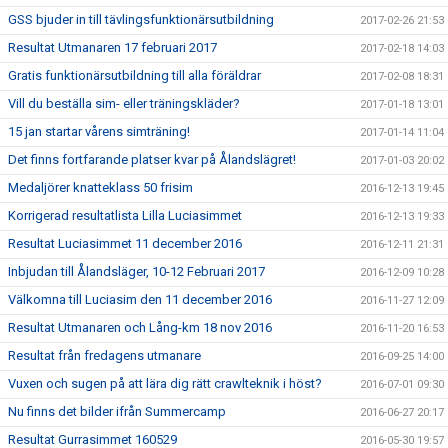
GSS bjuder in till tävlingsfunktionärsutbildning
2017-02-26 21:53
Resultat Utmanaren 17 februari 2017
2017-02-18 14:03
Gratis funktionärsutbildning till alla föräldrar
2017-02-08 18:31
Vill du beställa sim- eller träningskläder?
2017-01-18 13:01
15 jan startar vårens simträning!
2017-01-14 11:04
Det finns fortfarande platser kvar på Ålandslägret!
2017-01-03 20:02
Medaljörer knatteklass 50 frisim
2016-12-13 19:45
Korrigerad resultatlista Lilla Luciasimmet
2016-12-13 19:33
Resultat Luciasimmet 11 december 2016
2016-12-11 21:31
Inbjudan till Ålandsläger, 10-12 Februari 2017
2016-12-09 10:28
Välkomna till Luciasim den 11 december 2016
2016-11-27 12:09
Resultat Utmanaren och Lång-km 18 nov 2016
2016-11-20 16:53
Resultat från fredagens utmanare
2016-09-25 14:00
Vuxen och sugen på att lära dig rätt crawlteknik i höst?
2016-07-01 09:30
Nu finns det bilder ifrån Summercamp
2016-06-27 20:17
Resultat Gurrasimmet 160529
2016-05-30 19:57