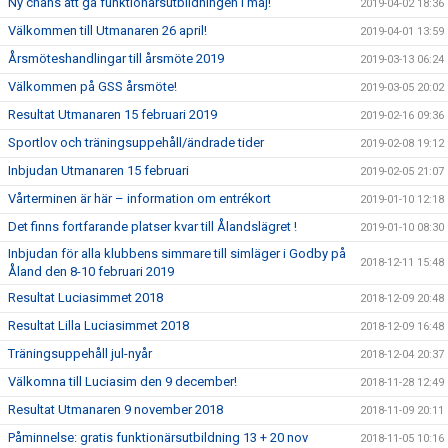
Ny chans att gå funktionärsutbildningen i maj!
2019-04-02 18:36
Välkommen till Utmanaren 26 april!
2019-04-01 13:59
Årsmöteshandlingar till årsmöte 2019
2019-03-13 06:24
Välkommen på GSS årsmöte!
2019-03-05 20:02
Resultat Utmanaren 15 februari 2019
2019-02-16 09:36
Sportlov och träningsuppehåll/ändrade tider
2019-02-08 19:12
Inbjudan Utmanaren 15 februari
2019-02-05 21:07
Vårterminen är här – information om entrékort
2019-01-10 12:18
Det finns fortfarande platser kvar till Ålandslägret !
2019-01-10 08:30
Inbjudan för alla klubbens simmare till simläger i Godby på
2018-12-11 15:48
Åland den 8-10 februari 2019
Resultat Luciasimmet 2018
2018-12-09 20:48
Resultat Lilla Luciasimmet 2018
2018-12-09 16:48
Träningsuppehåll jul-nyår
2018-12-04 20:37
Välkomna till Luciasim den 9 december!
2018-11-28 12:49
Resultat Utmanaren 9 november 2018
2018-11-09 20:11
Påminnelse: gratis funktionärsutbildning 13 + 20 nov
2018-11-05 10:16