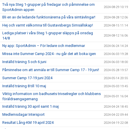
Två nya Steg 1-grupper på fredagar och påminnelse om
2024-08-29 10:19
SportAdmin-appen
Bli en av de ledande funktionärerna på våra simtävlingar!
2024-08-28 12:06
Hej och varmt välkomna till Gustavsbergs Simsällskap!
2024-08-15 11:14
Lediga platser i våra Steg 1-grupper släpps på onsdag
2024-08-12 16:06
14/8
Ny app: SportAdmin – För ledare och medlemmar
2024-06-24 14:24
Missa inte Summer Camp 2024 - nu går det att boka igen
2024-06-03 19:28
Inställd träning 5 och 6 juni
2024-06-03 18:00
Påminnelse om att anmäla er till Summer Camp 17 - 19 juni!
2024-05-28 19:57
Summer Camp 17-19 juni 2024
2024-05-14 20:55
Inställd träning 8 till 10 maj
2024-05-03 19:45
Viktig information om badhusets trivselregler och klubbens
2024-05-01 16:04
föräldraengagemang
Inställd träning 30 april samt 1 maj
2024-04-24 18:45
Medlemsdagar Intersport
2024-04-22 09:44
Resultat Lång-KM 19 april 2024
2024-04-19 22:08