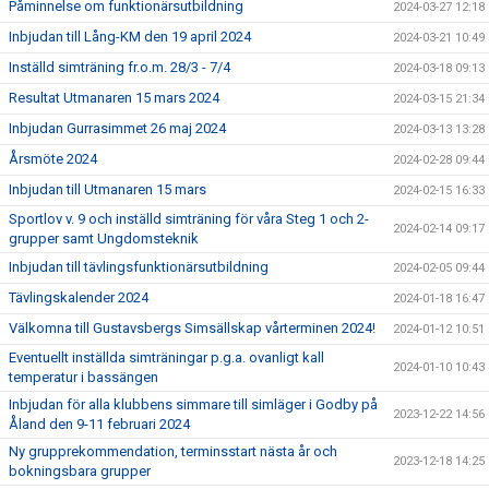
Påminnelse om funktionärsutbildning
2024-03-27 12:18
Inbjudan till Lång-KM den 19 april 2024
2024-03-21 10:49
Inställd simträning fr.o.m. 28/3 - 7/4
2024-03-18 09:13
Resultat Utmanaren 15 mars 2024
2024-03-15 21:34
Inbjudan Gurrasimmet 26 maj 2024
2024-03-13 13:28
Årsmöte 2024
2024-02-28 09:44
Inbjudan till Utmanaren 15 mars
2024-02-15 16:33
Sportlov v. 9 och inställd simträning för våra Steg 1 och 2-
2024-02-14 09:17
grupper samt Ungdomsteknik
Inbjudan till tävlingsfunktionärsutbildning
2024-02-05 09:44
Tävlingskalender 2024
2024-01-18 16:47
Välkomna till Gustavsbergs Simsällskap vårterminen 2024!
2024-01-12 10:51
Eventuellt inställda simträningar p.g.a. ovanligt kall
2024-01-10 10:43
temperatur i bassängen
Inbjudan för alla klubbens simmare till simläger i Godby på
2023-12-22 14:56
Åland den 9-11 februari 2024
Ny grupprekommendation, terminsstart nästa år och
2023-12-18 14:25
bokningsbara grupper