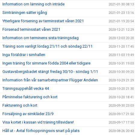
Information om lämning och inträde
2021-01-30 08:13
Simträningen sätter igång
2021-01-23 13:16
Ytterligare försening av terminsstart våren 2021
2021-01-19 20:54
Försenad terminsstart våren 2021
2020-12-21 12:29
Information om terminens sista träningsdag
2020-12-03 20:20
Träning som vanligt lördag 21/11 och söndag 22/11
2020-11-20 17:45
Inga föräldrar i simhallen
2020-11-03 19:49
Ingen träning för simmare födda 2004 eller tidigare
2020-10-31 19:03
Gustavsbergsbadet stängt fredag 30/10 - söndag 1/11
2020-10-30 09:25
Information från vår samarbetspartner Flügger Andelen
2020-10-29 21:29
Träningsuppehåll vecka 44
2020-10-20 21:30
Påminnelse fakturering och kort
2020-10-20 18:41
Fakturering och kort
2020-09-30 23:03
Försäljning av simkläder 23/9
2020-09-17 21:50
Visa kortet i kassan vid träning tillsvidare!
2020-09-17 17:50
Håll ut - Avtal förhoppningsvis snart på plats
2020-08-26 20:43