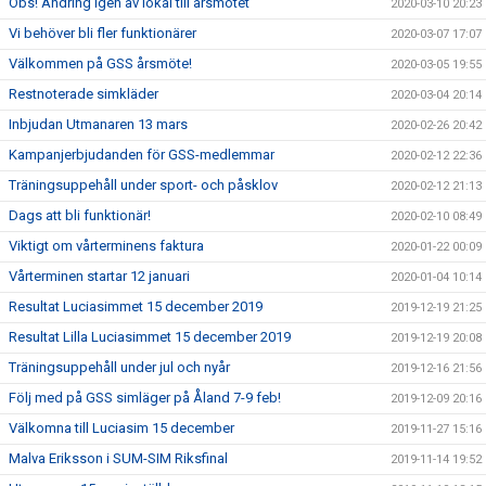
Obs! Ändring igen av lokal till årsmötet
2020-03-10 20:23
Vi behöver bli fler funktionärer
2020-03-07 17:07
Välkommen på GSS årsmöte!
2020-03-05 19:55
Restnoterade simkläder
2020-03-04 20:14
Inbjudan Utmanaren 13 mars
2020-02-26 20:42
Kampanjerbjudanden för GSS-medlemmar
2020-02-12 22:36
Träningsuppehåll under sport- och påsklov
2020-02-12 21:13
Dags att bli funktionär!
2020-02-10 08:49
Viktigt om vårterminens faktura
2020-01-22 00:09
Vårterminen startar 12 januari
2020-01-04 10:14
Resultat Luciasimmet 15 december 2019
2019-12-19 21:25
Resultat Lilla Luciasimmet 15 december 2019
2019-12-19 20:08
Träningsuppehåll under jul och nyår
2019-12-16 21:56
Följ med på GSS simläger på Åland 7-9 feb!
2019-12-09 20:16
Välkomna till Luciasim 15 december
2019-11-27 15:16
Malva Eriksson i SUM-SIM Riksfinal
2019-11-14 19:52