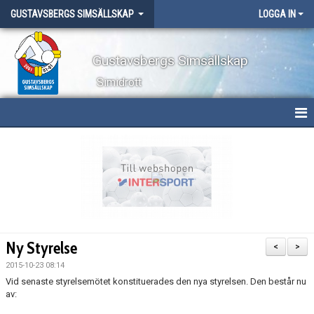
GUSTAVSBERGS SIMSÄLLSKAP
LOGGA IN
Gustavsbergs Simsällskap
Simidrott
HEM
NYHETER
OM KLUBBEN
TÄVLINGAR
Ny Styrelse
<
>
LÄGER
2015-10-23 08:14
Vid senaste styrelsemötet konstituerades den nya styrelsen. Den består nu
av:
WEBBSHOP