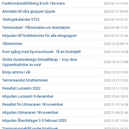
Funktionärsutbildning 8 och 15e mars
2023-01-15 15:00
Anmälan till våra grupper öppen
2023-01-11 09:00
Tävlingskalender VT23
2023-01-10 21:47
Terminsstart - Påminnelse om startdatum
2023-01-08 11:47
Inbjudan till föräldramöte för alla simgrupper
2023-01-07 21:06
Vårterminen
2022-12-22 08:19
Kom igång med Sponsorhuset - få en biobiljett!
2022-12-19 14:58
Stötta Gustavsbergs Simsällskap – köp dina
2022-12-16 13:38
Uppesittarlotter av oss!
Börja simma i vår
2022-12-12 12:49
Terminsavslut höstterminen
2022-12-12 12:42
Resultat Luciasim 2022
2022-12-12 12:39
Inbjudan Luciasim 9 december
2022-12-04 18:02
Resultat för Utmanaren 18 november
2022-11-19 14:28
Inbjudan Utmanaren 18 november
2022-11-08 21:46
Inbjudan Ålandsläger 3-5 februari 2023
2022-11-01 19:50
Träningsuppehåll under höstlovet
2022-10-21 16:15