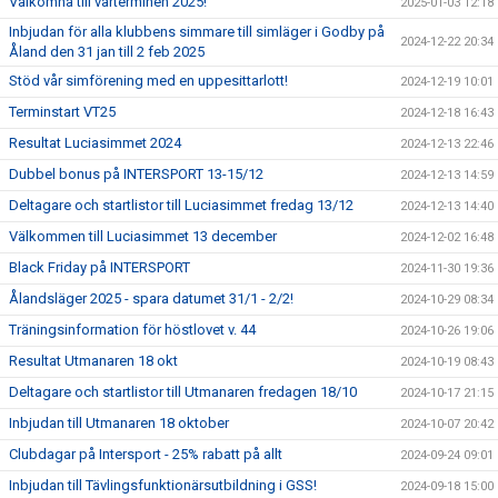
Välkomna till vårterminen 2025!
2025-01-03 12:18
Inbjudan för alla klubbens simmare till simläger i Godby på
2024-12-22 20:34
Åland den 31 jan till 2 feb 2025
Stöd vår simförening med en uppesittarlott!
2024-12-19 10:01
Terminstart VT25
2024-12-18 16:43
Resultat Luciasimmet 2024
2024-12-13 22:46
Dubbel bonus på INTERSPORT 13-15/12
2024-12-13 14:59
Deltagare och startlistor till Luciasimmet fredag 13/12
2024-12-13 14:40
Välkommen till Luciasimmet 13 december
2024-12-02 16:48
Black Friday på INTERSPORT
2024-11-30 19:36
Ålandsläger 2025 - spara datumet 31/1 - 2/2!
2024-10-29 08:34
Träningsinformation för höstlovet v. 44
2024-10-26 19:06
Resultat Utmanaren 18 okt
2024-10-19 08:43
Deltagare och startlistor till Utmanaren fredagen 18/10
2024-10-17 21:15
Inbjudan till Utmanaren 18 oktober
2024-10-07 20:42
Clubdagar på Intersport - 25% rabatt på allt
2024-09-24 09:01
Inbjudan till Tävlingsfunktionärsutbildning i GSS!
2024-09-18 15:00