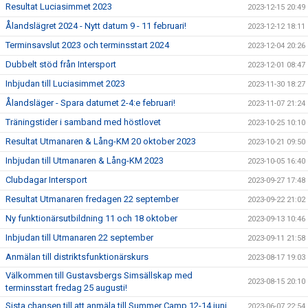
Resultat Luciasimmet 2023
2023-12-15 20:49
Ålandslägret 2024 - Nytt datum 9 - 11 februari!
2023-12-12 18:11
Terminsavslut 2023 och terminsstart 2024
2023-12-04 20:26
Dubbelt stöd från Intersport
2023-12-01 08:47
Inbjudan till Luciasimmet 2023
2023-11-30 18:27
Ålandsläger - Spara datumet 2-4:e februari!
2023-11-07 21:24
Träningstider i samband med höstlovet
2023-10-25 10:10
Resultat Utmanaren & Lång-KM 20 oktober 2023
2023-10-21 09:50
Inbjudan till Utmanaren & Lång-KM 2023
2023-10-05 16:40
Clubdagar Intersport
2023-09-27 17:48
Resultat Utmanaren fredagen 22 september
2023-09-22 21:02
Ny funktionärsutbildning 11 och 18 oktober
2023-09-13 10:46
Inbjudan till Utmanaren 22 september
2023-09-11 21:58
Anmälan till distriktsfunktionärskurs
2023-08-17 19:03
Välkommen till Gustavsbergs Simsällskap med
2023-08-15 20:10
terminsstart fredag 25 augusti!
Sista chansen till att anmäla till Summer Camp 12-14 juni
2023-06-07 22:54