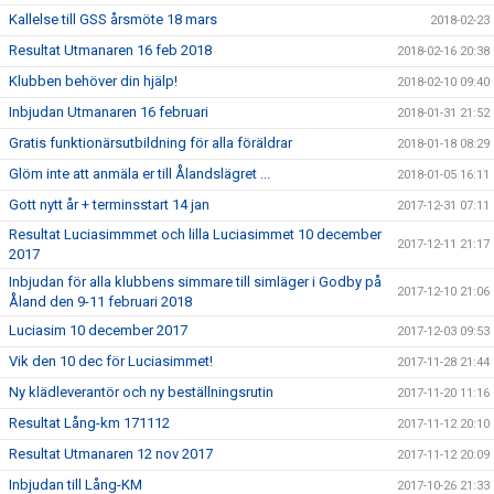
Kallelse till GSS årsmöte 18 mars
2018-02-23
Resultat Utmanaren 16 feb 2018
2018-02-16 20:38
Klubben behöver din hjälp!
2018-02-10 09:40
Inbjudan Utmanaren 16 februari
2018-01-31 21:52
Gratis funktionärsutbildning för alla föräldrar
2018-01-18 08:29
Glöm inte att anmäla er till Ålandslägret ...
2018-01-05 16:11
Gott nytt år + terminsstart 14 jan
2017-12-31 07:11
Resultat Luciasimmmet och lilla Luciasimmet 10 december
2017-12-11 21:17
2017
Inbjudan för alla klubbens simmare till simläger i Godby på
2017-12-10 21:06
Åland den 9-11 februari 2018
Luciasim 10 december 2017
2017-12-03 09:53
Vik den 10 dec för Luciasimmet!
2017-11-28 21:44
Ny klädleverantör och ny beställningsrutin
2017-11-20 11:16
Resultat Lång-km 171112
2017-11-12 20:10
Resultat Utmanaren 12 nov 2017
2017-11-12 20:09
Inbjudan till Lång-KM
2017-10-26 21:33