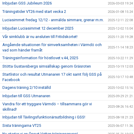
Inbjudan GSS Jubileum 2026
2026-03-03 19:24
Träningstider VT26 med start vecka 2
2026-01-08 15:24
Luciasimmet fredag 12/12 - anmälda simmare, grenar m.m.
2025-12-11 22:08
Inbjudan Luciasimmet 12 december 2025
2025-12-02 15:04
Vår simklubb är nu ansluten till Fritidskortet!
2025-11-20 19:28
Angående situationen för simverksamheten i Värmdö och
2025-11-14 18:23
vad som händer framåt
Träningsinformation för höstlovet v.44, 2025
2025-10-22 11:29
Stötta Gustavsbergs simsällskap genom Gräsroten
2025-10-19 12:03
Startlistor och resultat Utmanaren 17 okt samt följ GSS på
2025-10-17 10:48
Facebook
Dagens träning 2/10 inställd
2025-10-02 15:16
Inbjudan till GSS Utmanaren
2025-09-29 21:21
Vandra för ett tryggare Värmdö – tillsammans gör vi
2025-08-26 16:42
skillnad!
Inbjudan till Tävlingsfunktionärsutbildning i GSS!
2025-08-18 21:23
Sista träningarna VT25
2025-06-07 11:36
Nu startar vi en Öppet Vatten träningsgrupp!