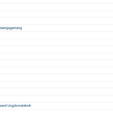
äldraengagemang
er samt Ungdomsteknik