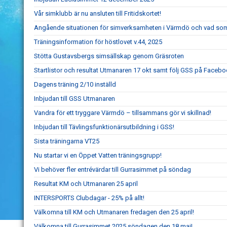
Vår simklubb är nu ansluten till Fritidskortet!
Angående situationen för simverksamheten i Värmdö och vad so
Träningsinformation för höstlovet v.44, 2025
Stötta Gustavsbergs simsällskap genom Gräsroten
Startlistor och resultat Utmanaren 17 okt samt följ GSS på Faceb
Dagens träning 2/10 inställd
Inbjudan till GSS Utmanaren
Vandra för ett tryggare Värmdö – tillsammans gör vi skillnad!
Inbjudan till Tävlingsfunktionärsutbildning i GSS!
Sista träningarna VT25
Nu startar vi en Öppet Vatten träningsgrupp!
Vi behöver fler entrévärdar till Gurrasimmet på söndag
Resultat KM och Utmanaren 25 april
INTERSPORTS Clubdagar - 25% på allt!
Välkomna till KM och Utmanaren fredagen den 25 april!
Välkomna till Gurrasimmet 2025 söndagen den 18 maj!