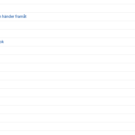
m händer framåt
ook