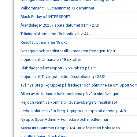
Välkommen till Luciasimmet 13 december
Black Friday på INTERSPORT
Ålandsläger 2025 - spara datumet 31/1 - 2/2!
Träningsinformation för höstlovet v. 44
Resultat Utmanaren 18 okt
Deltagare och startlistor till Utmanaren fredagen 18/10
Inbjudan till Utmanaren 18 oktober
Clubdagar på Intersport - 25% rabatt på allt
Inbjudan till Tävlingsfunktionärsutbildning i GSS!
Två nya Steg 1-grupper på fredagar och påminnelse om SportAd
Bli en av de ledande funktionärerna på våra simtävlingar!
Hej och varmt välkomna till Gustavsbergs Simsällskap!
Lediga platser i våra Steg 1-grupper släpps på onsdag 14/8
Ny app: SportAdmin – För ledare och medlemmar
Missa inte Summer Camp 2024 - nu går det att boka igen
Inställd träning 5 och 6 juni