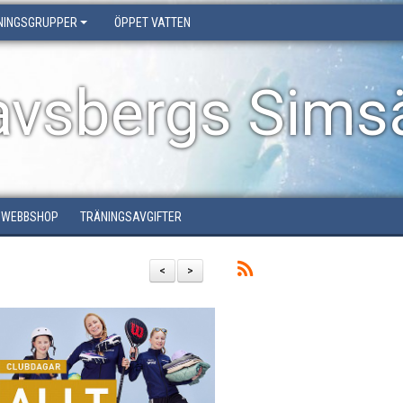
NINGSGRUPPER
ÖPPET VATTEN
avsbergs Simsä
WEBBSHOP
TRÄNINGSAVGIFTER
<
>