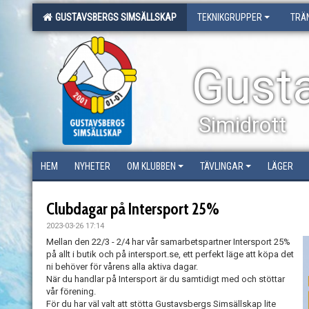
GUSTAVSBERGS SIMSÄLLSKAP
TEKNIKGRUPPER
TRÄ
Gust
Simidrott
HEM
NYHETER
OM KLUBBEN
TÄVLINGAR
LÄGER
Clubdagar på Intersport 25%
2023-03-26 17:14
Mellan den 22/3 - 2/4 har vår samarbetspartner Intersport 25%
på allt i butik och på intersport.se, ett perfekt läge att köpa det
ni behöver för vårens alla aktiva dagar.
När du handlar på Intersport är du samtidigt med och stöttar
vår förening.
För du har väl valt att stötta Gustavsbergs Simsällskap lite