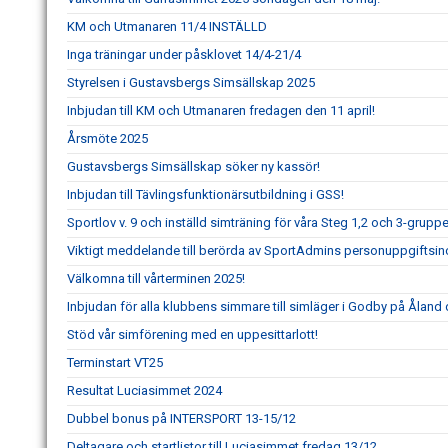
KM och Utmanaren 11/4 INSTÄLLD
Inga träningar under påsklovet 14/4-21/4
Styrelsen i Gustavsbergs Simsällskap 2025
Inbjudan till KM och Utmanaren fredagen den 11 april!
Årsmöte 2025
Gustavsbergs Simsällskap söker ny kassör!
Inbjudan till Tävlingsfunktionärsutbildning i GSS!
Sportlov v. 9 och inställd simträning för våra Steg 1,2 och 3-gru
Viktigt meddelande till berörda av SportAdmins personuppgiftsin
Välkomna till vårterminen 2025!
Inbjudan för alla klubbens simmare till simläger i Godby på Åland d
Stöd vår simförening med en uppesittarlott!
Terminstart VT25
Resultat Luciasimmet 2024
Dubbel bonus på INTERSPORT 13-15/12
Deltagare och startlistor till Luciasimmet fredag 13/12