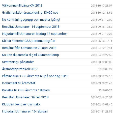
Välkomna till Lång-KM 2018
2018-10-17 21:07
Gratis funktionärsutbildning 13+20 nov
2018-10-12 15:52
Nu kör träningsgrupp och master igång!
2018-09-21 12:00
Resultat Utmanaren 14 september 2018
2018-09-16 19:59
Inbjudan till Utmanaren fredag 14 september
2018-09-01 17:25
Så här hanterar GSS personuppgifter
2018-05-26 10:14
Resultat från Utmanaren 20 april 2018
2018-04-22 19:44
Nu kan du anmäla dig till SummerCamp
2018-04-19 22:55
Simträning i påsktider
2018-03-22 09:05
Årsmötesprotokoll 2017
2018-03-22
Påminnelse: GSS årsmöte nu på söndag 18/3
2018-03-12 22:10
Dokument till årsmötet
2018-03-09 20:45
Kallelse till GSS årsmöte 18 mars
2018-02-23
Resultat Utmanaren 16 feb 2018
2018-02-16 20:38
Klubben behöver din hjälp!
2018-02-10 09:40
Inbjudan Utmanaren 16 februari
2018-01-31 21:52