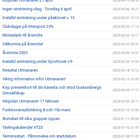
Inbjudan Utmanaren 21 april
2023-04-10 08:50
Ingen simträning idag - Torsdag 6 april
2023-04-06 18:27
Inställd simträning under påsklovet v. 15
2023-03-31 19:19
Clubdagar på Intersport 25%
2023-03-26 17:14
Möteslänk till årsmöte
2023-03-26 16:17
Välkomna på årsmöte!
2023-03-25 09:31
Årsmöte 2023
2023-03-05 14:01
Inställd simträning under Sportlovet v.9
2023-02-24 13:59
Resultat Utmanaren
2023-02-18 12:12
Viktig information inför Utmanaren!
2023-02-13 15:00
Köp presentkort till din käresta och stöd Gustavsbergs
2023-02-09 17:17
Simsällskap
Inbjudan Utmanaren 17 februari
2023-02-06 20:11
Funktionärsutbildning 8 och 15e mars
2023-01-15 15:00
Anmälan till våra grupper öppen
2023-01-11 09:00
Tävlingskalender VT23
2023-01-10 21:47
Terminsstart - Påminnelse om startdatum
2023-01-08 11:47