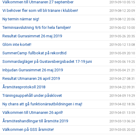
Välkommen till Utmanaren 27 september
2019-09-10 05:15
Vi behöver fler som vill bli tränare i klubben!
2019-08-12 20:09
Ny termin närmar sig!
2019-08-12 20:06
Terminsavslutning 9/6 för hela familjen!
2019-06-02 10:00
Resultat Gurrasimmet 26 maj 2019
2019-05-26 20:35
Glöm inte kortet!
2019-05-12 13:08
SummerCamp fullbokat på rekordtid
2019-05-09 20:10
Sommardagläger på Gustavsbergsbadet 17-19 juni
2019-05-06 19:25
Inbjudan Gurrasimmet 26 maj 2019
2019-05-04 21:21
Resultat Utmanaren 26 april 2019
2019-04-27 08:31
Årsmötesprotokoll 2018
2019-04-22 09:31
Träningsuppehåll under påsklovet
2019-04-09 19:29
Ny chans att gå funktionärsutbildningen i maj!
2019-04-02 18:36
Välkommen till Utmanaren 26 april!
2019-04-01 13:59
Årsmöteshandlingar till årsmöte 2019
2019-03-13 06:24
Välkommen på GSS årsmöte!
2019-03-05 20:02