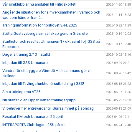
Vår simklubb är nu ansluten till Fritidskortet!
2025-11-20 19:28
Angående situationen för simverksamheten i Värmdö och
2025-11-14 18:23
vad som händer framåt
Träningsinformation för höstlovet v.44, 2025
2025-10-22 11:29
Stötta Gustavsbergs simsällskap genom Gräsroten
2025-10-19 12:03
Startlistor och resultat Utmanaren 17 okt samt följ GSS på
2025-10-17 10:48
Facebook
Dagens träning 2/10 inställd
2025-10-02 15:16
Inbjudan till GSS Utmanaren
2025-09-29 21:21
Vandra för ett tryggare Värmdö – tillsammans gör vi
2025-08-26 16:42
skillnad!
Inbjudan till Tävlingsfunktionärsutbildning i GSS!
2025-08-18 21:23
Sista träningarna VT25
2025-06-07 11:36
Nu startar vi en Öppet Vatten träningsgrupp!
2025-05-21 19:53
Vi behöver fler entrévärdar till Gurrasimmet på söndag
2025-05-13 21:09
Resultat KM och Utmanaren 25 april
2025-04-26 17:11
INTERSPORTS Clubdagar - 25% på allt!
2025-04-24 17:40