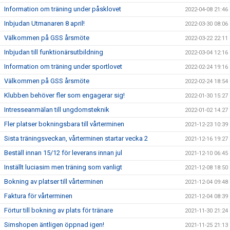
Information om träning under påsklovet
2022-04-08 21:46
Inbjudan Utmanaren 8 april!
2022-03-30 08:06
Välkommen på GSS årsmöte
2022-03-22 22:11
Inbjudan till funktionärsutbildning
2022-03-04 12:16
Information om träning under sportlovet
2022-02-24 19:16
Välkommen på GSS årsmöte
2022-02-24 18:54
Klubben behöver fler som engagerar sig!
2022-01-30 15:27
Intresseanmälan till ungdomsteknik
2022-01-02 14:27
Fler platser bokningsbara till vårterminen
2021-12-23 10:39
Sista träningsveckan, vårterminen startar vecka 2
2021-12-16 19:27
Beställ innan 15/12 för leverans innan jul
2021-12-10 06:45
Inställt luciasim men träning som vanligt
2021-12-08 18:50
Bokning av platser till vårterminen
2021-12-04 09:48
Faktura för vårterminen
2021-12-04 08:39
Förtur till bokning av plats för tränare
2021-11-30 21:24
Simshopen äntligen öppnad igen!
2021-11-25 21:13