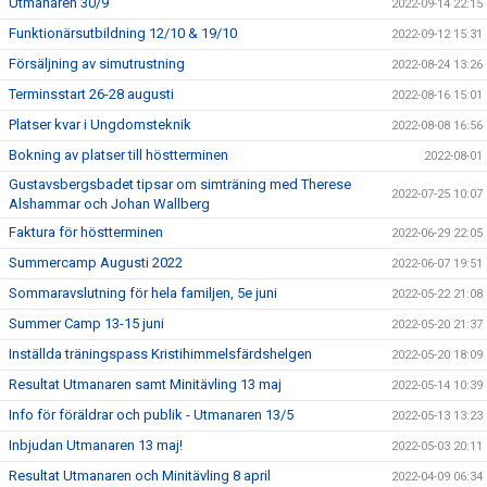
Utmanaren 30/9
2022-09-14 22:15
Funktionärsutbildning 12/10 & 19/10
2022-09-12 15:31
Försäljning av simutrustning
2022-08-24 13:26
Terminsstart 26-28 augusti
2022-08-16 15:01
Platser kvar i Ungdomsteknik
2022-08-08 16:56
Bokning av platser till höstterminen
2022-08-01
Gustavsbergsbadet tipsar om simträning med Therese
2022-07-25 10:07
Alshammar och Johan Wallberg
Faktura för höstterminen
2022-06-29 22:05
Summercamp Augusti 2022
2022-06-07 19:51
Sommaravslutning för hela familjen, 5e juni
2022-05-22 21:08
Summer Camp 13-15 juni
2022-05-20 21:37
Inställda träningspass Kristihimmelsfärdshelgen
2022-05-20 18:09
Resultat Utmanaren samt Minitävling 13 maj
2022-05-14 10:39
Info för föräldrar och publik - Utmanaren 13/5
2022-05-13 13:23
Inbjudan Utmanaren 13 maj!
2022-05-03 20:11
Resultat Utmanaren och Minitävling 8 april
2022-04-09 06:34