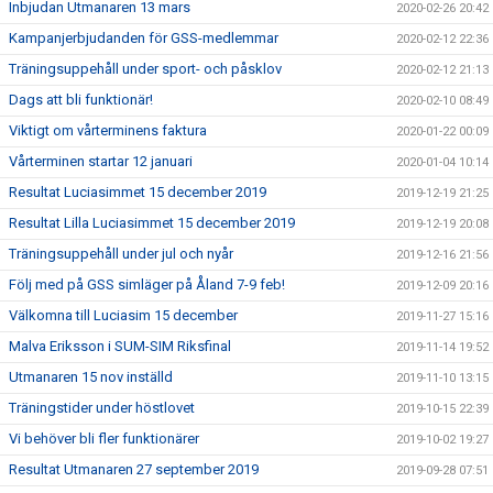
Inbjudan Utmanaren 13 mars
2020-02-26 20:42
Kampanjerbjudanden för GSS-medlemmar
2020-02-12 22:36
Träningsuppehåll under sport- och påsklov
2020-02-12 21:13
Dags att bli funktionär!
2020-02-10 08:49
Viktigt om vårterminens faktura
2020-01-22 00:09
Vårterminen startar 12 januari
2020-01-04 10:14
Resultat Luciasimmet 15 december 2019
2019-12-19 21:25
Resultat Lilla Luciasimmet 15 december 2019
2019-12-19 20:08
Träningsuppehåll under jul och nyår
2019-12-16 21:56
Följ med på GSS simläger på Åland 7-9 feb!
2019-12-09 20:16
Välkomna till Luciasim 15 december
2019-11-27 15:16
Malva Eriksson i SUM-SIM Riksfinal
2019-11-14 19:52
Utmanaren 15 nov inställd
2019-11-10 13:15
Träningstider under höstlovet
2019-10-15 22:39
Vi behöver bli fler funktionärer
2019-10-02 19:27
Resultat Utmanaren 27 september 2019
2019-09-28 07:51