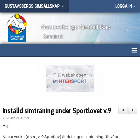
GUSTAVSBERGS SIMSÄLLSKAP
LOGGA IN
Gustavsbergs Simsällskap
Simidrott
HEM
NYHETER
OM KLUBBEN
TÄVLINGAR
Inställd simträning under Sportlovet v.9
<
>
LÄGER
2023-02-24 13:59
Hej!
WEBBSHOP
Nästa vecka (d.v.s., v. 9 Sportlov) är det ingen simträning för våra