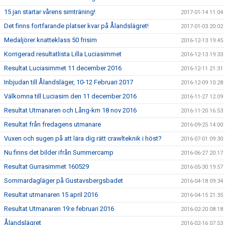
15 jan startar vårens simträning!
2017-01-14 11:04
Det finns fortfarande platser kvar på Ålandslägret!
2017-01-03 20:02
Medaljörer knatteklass 50 frisim
2016-12-13 19:45
Korrigerad resultatlista Lilla Luciasimmet
2016-12-13 19:33
Resultat Luciasimmet 11 december 2016
2016-12-11 21:31
Inbjudan till Ålandsläger, 10-12 Februari 2017
2016-12-09 10:28
Välkomna till Luciasim den 11 december 2016
2016-11-27 12:09
Resultat Utmanaren och Lång-km 18 nov 2016
2016-11-20 16:53
Resultat från fredagens utmanare
2016-09-25 14:00
Vuxen och sugen på att lära dig rätt crawlteknik i höst?
2016-07-01 09:30
Nu finns det bilder ifrån Summercamp
2016-06-27 20:17
Resultat Gurrasimmet 160529
2016-05-30 19:57
Sommardagläger på Gustavsbergsbadet
2016-04-18 09:34
Resultat utmanaren 15 april 2016
2016-04-15 21:35
Resultat Utmanaren 19:e februari 2016
2016-02-20 08:18
Ålandslägret
2016-02-16 07:53