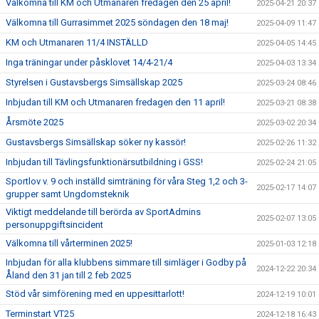
Välkomna till KM och Utmanaren fredagen den 25 april!
2025-04-21 20:37
Välkomna till Gurrasimmet 2025 söndagen den 18 maj!
2025-04-09 11:47
KM och Utmanaren 11/4 INSTÄLLD
2025-04-05 14:45
Inga träningar under påsklovet 14/4-21/4
2025-04-03 13:34
Styrelsen i Gustavsbergs Simsällskap 2025
2025-03-24 08:46
Inbjudan till KM och Utmanaren fredagen den 11 april!
2025-03-21 08:38
Årsmöte 2025
2025-03-02 20:34
Gustavsbergs Simsällskap söker ny kassör!
2025-02-26 11:32
Inbjudan till Tävlingsfunktionärsutbildning i GSS!
2025-02-24 21:05
Sportlov v. 9 och inställd simträning för våra Steg 1,2 och 3-
2025-02-17 14:07
grupper samt Ungdomsteknik
Viktigt meddelande till berörda av SportAdmins
2025-02-07 13:05
personuppgiftsincident
Välkomna till vårterminen 2025!
2025-01-03 12:18
Inbjudan för alla klubbens simmare till simläger i Godby på
2024-12-22 20:34
Åland den 31 jan till 2 feb 2025
Stöd vår simförening med en uppesittarlott!
2024-12-19 10:01
Terminstart VT25
2024-12-18 16:43