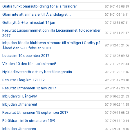
Gratis funktionärsutbildning för alla föräldrar
2018-01-18 08:29
Glöm inte att anmäla er till Ålandslägret ...
2018-01-05 16:11
Gott nytt år + terminsstart 14 jan
2017-12-31 07:11
Resultat Luciasimmmet och lilla Luciasimmet 10 december
2017-12-11 21:17
2017
Inbjudan för alla klubbens simmare till simläger i Godby på
2017-12-10 21:06
Åland den 9-11 februari 2018
Luciasim 10 december 2017
2017-12-03 09:53
Vik den 10 dec för Luciasimmet!
2017-11-28 21:44
Ny klädleverantör och ny beställningsrutin
2017-11-20 11:16
Resultat Lång-km 171112
2017-11-12 20:10
Resultat Utmanaren 12 nov 2017
2017-11-12 20:09
Inbjudan till Lång-KM
2017-10-26 21:33
Inbjudan Utmanaren!
2017-10-25 11:35
Resultat Utmanaren 15 september 2017
2017-09-16 08:03
Föräldrar - inför utmanaren 15/9
2017-09-14 10:14
Inbjudan Utmanaren
2017-09-01 18:16