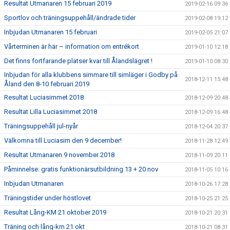
Resultat Utmanaren 15 februari 2019
2019-02-16 09:36
Sportlov och träningsuppehåll/ändrade tider
2019-02-08 19:12
Inbjudan Utmanaren 15 februari
2019-02-05 21:07
Vårterminen är här – information om entrékort
2019-01-10 12:18
Det finns fortfarande platser kvar till Ålandslägret !
2019-01-10 08:30
Inbjudan för alla klubbens simmare till simläger i Godby på
2018-12-11 15:48
Åland den 8-10 februari 2019
Resultat Luciasimmet 2018
2018-12-09 20:48
Resultat Lilla Luciasimmet 2018
2018-12-09 16:48
Träningsuppehåll jul-nyår
2018-12-04 20:37
Välkomna till Luciasim den 9 december!
2018-11-28 12:49
Resultat Utmanaren 9 november 2018
2018-11-09 20:11
Påminnelse: gratis funktionärsutbildning 13 + 20 nov
2018-11-05 10:16
Inbjudan Utmanaren
2018-10-26 17:28
Träningstider under höstlovet
2018-10-25 21:25
Resultat Lång-KM 21 oktober 2019
2018-10-21 20:31
Träning och lång-km 21 okt
2018-10-21 08:31