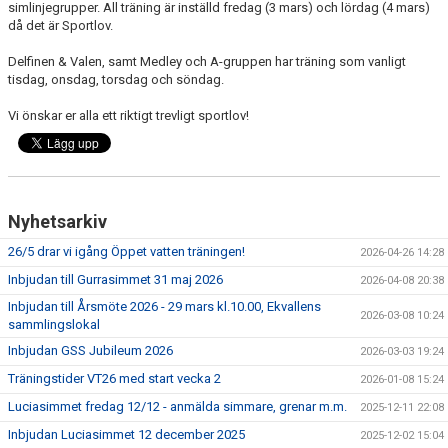
simlinjegrupper. All träning är inställd fredag (3 mars) och lördag (4 mars)
TRÄNINGSAVGIFTER
då det är Sportlov.
Delfinen & Valen, samt Medley och A-gruppen har träning som vanligt
tisdag, onsdag, torsdag och söndag.
Vi önskar er alla ett riktigt trevligt sportlov!
Nyhetsarkiv
26/5 drar vi igång Öppet vatten träningen!
2026-04-26 14:28
Inbjudan till Gurrasimmet 31 maj 2026
2026-04-08 20:38
Inbjudan till Årsmöte 2026 - 29 mars kl.10.00, Ekvallens
2026-03-08 10:24
sammlingslokal
Inbjudan GSS Jubileum 2026
2026-03-03 19:24
Träningstider VT26 med start vecka 2
2026-01-08 15:24
Luciasimmet fredag 12/12 - anmälda simmare, grenar m.m.
2025-12-11 22:08
Inbjudan Luciasimmet 12 december 2025
2025-12-02 15:04