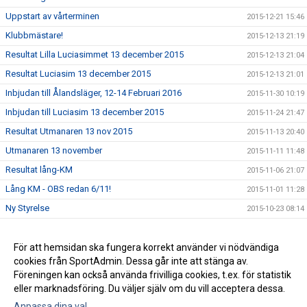
Uppstart av vårterminen
2015-12-21 15:46
Klubbmästare!
2015-12-13 21:19
Resultat Lilla Luciasimmet 13 december 2015
2015-12-13 21:04
Resultat Luciasim 13 december 2015
2015-12-13 21:01
Inbjudan till Ålandsläger, 12-14 Februari 2016
2015-11-30 10:19
Inbjudan till Luciasim 13 december 2015
2015-11-24 21:47
Resultat Utmanaren 13 nov 2015
2015-11-13 20:40
Utmanaren 13 november
2015-11-11 11:48
Resultat lång-KM
2015-11-06 21:07
Lång KM - OBS redan 6/11!
2015-11-01 11:28
Ny Styrelse
2015-10-23 08:14
Resultat Utmanaren
2015-10-02 20:38
Resultat Gurrasimmet
För att hemsidan ska fungera korrekt använder vi nödvändiga
2015-05-25 14:19
cookies från SportAdmin. Dessa går inte att stänga av.
Klädförsäljning (uppdaterad)
2015-04-08 14:44
Föreningen kan också använda frivilliga cookies, t.ex. för statistik
eller marknadsföring. Du väljer själv om du vill acceptera dessa.
Anpassa dina val