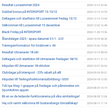
Resultat Luciasimmet 2024
2024-12-13 22:46
Dubbel bonus på INTERSPORT 13-15/12
2024-12-13 14:59
Deltagare och startlistor till Luciasimmet fredag 13/12
2024-12-13 14:40
Välkommen till Luciasimmet 13 december
2024-12-02 16:48
Black Friday på INTERSPORT
2024-11-30 19:36
Ålandsläger 2025 - spara datumet 31/1 - 2/2!
2024-10-29 08:34
Träningsinformation för höstlovet v. 44
2024-10-26 19:06
Resultat Utmanaren 18 okt
2024-10-19 08:43
Deltagare och startlistor till Utmanaren fredagen 18/10
2024-10-17 21:15
Inbjudan till Utmanaren 18 oktober
2024-10-07 20:42
Clubdagar på Intersport - 25% rabatt på allt
2024-09-24 09:01
Inbjudan till Tävlingsfunktionärsutbildning i GSS!
2024-09-18 15:00
Två nya Steg 1-grupper på fredagar och påminnelse om
2024-08-29 10:19
SportAdmin-appen
Bli en av de ledande funktionärerna på våra simtävlingar!
2024-08-28 12:06
Hej och varmt välkomna till Gustavsbergs Simsällskap!
2024-08-15 11:14