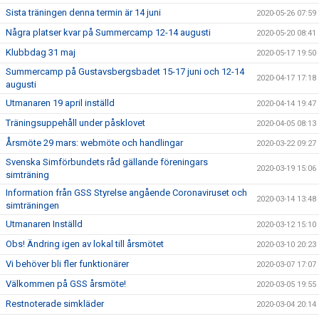
Sista träningen denna termin är 14 juni
2020-05-26 07:59
Några platser kvar på Summercamp 12-14 augusti
2020-05-20 08:41
Klubbdag 31 maj
2020-05-17 19:50
Summercamp på Gustavsbergsbadet 15-17 juni och 12-14
2020-04-17 17:18
augusti
Utmanaren 19 april inställd
2020-04-14 19:47
Träningsuppehåll under påsklovet
2020-04-05 08:13
Årsmöte 29 mars: webmöte och handlingar
2020-03-22 09:27
Svenska Simförbundets råd gällande föreningars
2020-03-19 15:06
simträning
Information från GSS Styrelse angående Coronaviruset och
2020-03-14 13:48
simträningen
Utmanaren Inställd
2020-03-12 15:10
Obs! Ändring igen av lokal till årsmötet
2020-03-10 20:23
Vi behöver bli fler funktionärer
2020-03-07 17:07
Välkommen på GSS årsmöte!
2020-03-05 19:55
Restnoterade simkläder
2020-03-04 20:14