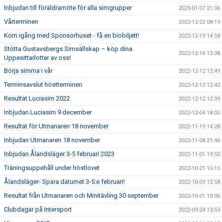
Inbjudan till föräldramöte för alla simgrupper
2023-01-07 21:06
Vårterminen
2022-12-22 08:19
Kom igång med Sponsorhuset - få en biobiljett!
2022-12-19 14:58
Stötta Gustavsbergs Simsällskap – köp dina
2022-12-16 13:38
Uppesittarlotter av oss!
Börja simma i vår
2022-12-12 12:49
Terminsavslut höstterminen
2022-12-12 12:42
Resultat Luciasim 2022
2022-12-12 12:39
Inbjudan Luciasim 9 december
2022-12-04 18:02
Resultat för Utmanaren 18 november
2022-11-19 14:28
Inbjudan Utmanaren 18 november
2022-11-08 21:46
Inbjudan Ålandsläger 3-5 februari 2023
2022-11-01 19:50
Träningsuppehåll under höstlovet
2022-10-21 16:15
Ålandsläger- Spara datumet 3-5:e februari!
2022-10-09 12:58
Resultat från Utmanaren och Minitävling 30 september
2022-10-01 10:06
Clubdagar på Intersport
2022-09-24 13:53