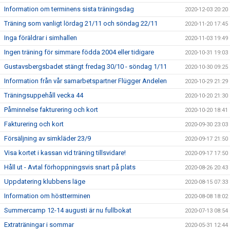
Information om terminens sista träningsdag
2020-12-03 20:20
Träning som vanligt lördag 21/11 och söndag 22/11
2020-11-20 17:45
Inga föräldrar i simhallen
2020-11-03 19:49
Ingen träning för simmare födda 2004 eller tidigare
2020-10-31 19:03
Gustavsbergsbadet stängt fredag 30/10 - söndag 1/11
2020-10-30 09:25
Information från vår samarbetspartner Flügger Andelen
2020-10-29 21:29
Träningsuppehåll vecka 44
2020-10-20 21:30
Påminnelse fakturering och kort
2020-10-20 18:41
Fakturering och kort
2020-09-30 23:03
Försäljning av simkläder 23/9
2020-09-17 21:50
Visa kortet i kassan vid träning tillsvidare!
2020-09-17 17:50
Håll ut - Avtal förhoppningsvis snart på plats
2020-08-26 20:43
Uppdatering klubbens läge
2020-08-15 07:33
Information om höstterminen
2020-08-08 18:02
Summercamp 12-14 augusti är nu fullbokat
2020-07-13 08:54
Extraträningar i sommar
2020-05-31 12:44