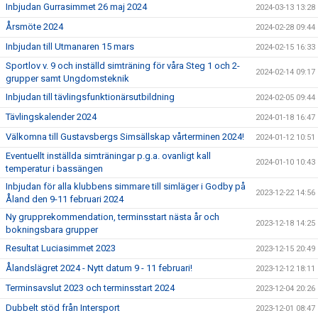
Inbjudan Gurrasimmet 26 maj 2024
2024-03-13 13:28
Årsmöte 2024
2024-02-28 09:44
Inbjudan till Utmanaren 15 mars
2024-02-15 16:33
Sportlov v. 9 och inställd simträning för våra Steg 1 och 2-
2024-02-14 09:17
grupper samt Ungdomsteknik
Inbjudan till tävlingsfunktionärsutbildning
2024-02-05 09:44
Tävlingskalender 2024
2024-01-18 16:47
Välkomna till Gustavsbergs Simsällskap vårterminen 2024!
2024-01-12 10:51
Eventuellt inställda simträningar p.g.a. ovanligt kall
2024-01-10 10:43
temperatur i bassängen
Inbjudan för alla klubbens simmare till simläger i Godby på
2023-12-22 14:56
Åland den 9-11 februari 2024
Ny grupprekommendation, terminsstart nästa år och
2023-12-18 14:25
bokningsbara grupper
Resultat Luciasimmet 2023
2023-12-15 20:49
Ålandslägret 2024 - Nytt datum 9 - 11 februari!
2023-12-12 18:11
Terminsavslut 2023 och terminsstart 2024
2023-12-04 20:26
Dubbelt stöd från Intersport
2023-12-01 08:47